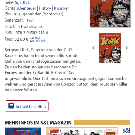
Serie:
Sgt. Kirk
Genre:
Abenteuer
|
History
|
Klassiker
Bindung:
gebunden (Hardcover)
Seitenzahl:
196
Druck:
schwarz/weiss
ISBN:
978-3-96582-218-4
inkl. MwSt.
Preis:
32,80 €
zzgl. Versand


Sergeant Kirk, Deserteur von der 7. US-
Kavallerie, hat sich mit seinem Blutsbruder
Maha von den Tchatooga zusammengetan.
Zu den beiden stoßen der besonnene Dr.
Forbes und der Ex-Bandit „El Corto“. Das
ungewöhnliche Quartett muss sich im Grenzgebiet gegen Comanche
wehren und gerät ins Visier von Corazon Sutton, dem brutalsten Killer
im ganzen Westen.

bei s&l bestellen
MEHR INFOS IM S&L MAGAZIN
s&l