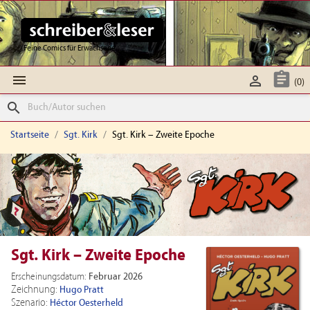
Feine Comics für Erwachsene



(0)
search
Startseite
Sgt. Kirk
Sgt. Kirk – Zweite Epoche
Sgt. Kirk – Zweite Epoche
Erscheinungsdatum:
Februar 2026
Zeichnung:
Hugo Pratt
Szenario:
Héctor Oesterheld