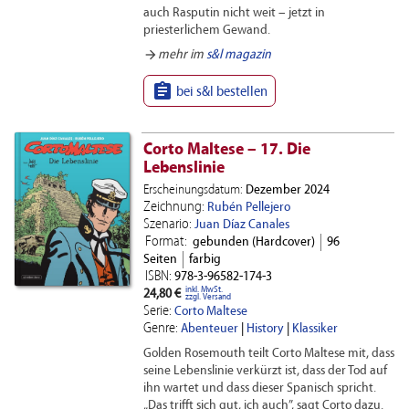
auch Rasputin nicht weit – jetzt in
priesterlichem Gewand.
arrow_forward
mehr im
s&l magazin

bei s&l bestellen
Corto Maltese – 17. Die
Lebenslinie
Erscheinungsdatum:
Dezember 2024
Zeichnung:
Rubén Pellejero
Szenario:
Juan Díaz Canales
Format:
gebunden (Hardcover)
96
Seiten
farbig
ISBN:
978-3-96582-174-3
inkl. MwSt.
24,80 €
zzgl. Versand
Serie:
Corto Maltese
Genre:
Abenteuer
|
History
|
Klassiker
Golden Rosemouth teilt Corto Maltese mit, dass
seine Lebenslinie verkürzt ist, dass der Tod auf
ihn wartet und dass dieser Spanisch spricht.
„Das trifft sich gut, ich auch”, sagt Corto dazu.