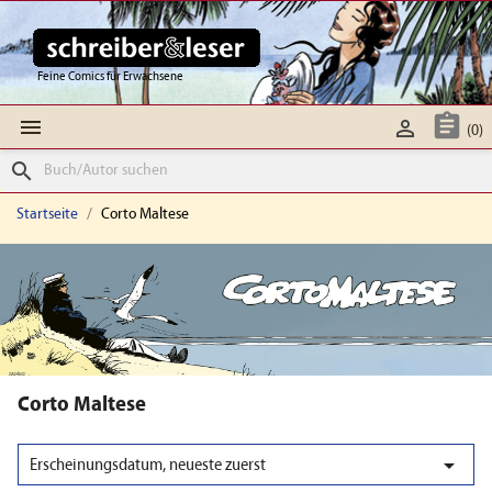
Feine Comics für Erwachsene



(0)
search
Startseite
Corto Maltese
Corto Maltese

Erscheinungsdatum, neueste zuerst