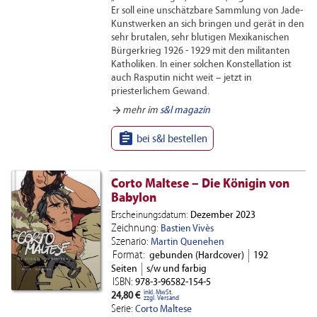
Er soll eine unschätzbare Sammlung von Jade-
Kunstwerken an sich bringen und gerät in den
sehr brutalen, sehr blutigen Mexikanischen
Bürgerkrieg 1926 - 1929 mit den militanten
Katholiken. In einer solchen Konstellation ist
auch Rasputin nicht weit – jetzt in
priesterlichem Gewand.
arrow_forward
mehr im
s&l magazin

bei s&l bestellen
Corto Maltese – Die Königin von
Babylon
Erscheinungsdatum:
Dezember 2023
Zeichnung:
Bastien Vivès
Szenario:
Martin Quenehen
Format:
gebunden (Hardcover)
192
Seiten
s/w und farbig
ISBN:
978-3-96582-154-5
inkl. MwSt.
24,80 €
zzgl. Versand
Serie:
Corto Maltese