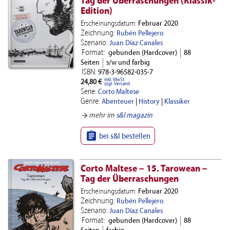
Tag der Überraschungen (Klassik-
Edition)
Erscheinungsdatum:
Februar 2020
Zeichnung:
Rubén Pellejero
Szenario:
Juan Díaz Canales
Format:
gebunden (Hardcover)
88
Seiten
s/w und farbig
ISBN:
978-3-96582-035-7
inkl. MwSt.
24,80 €
zzgl. Versand
Serie:
Corto Maltese
Genre:
Abenteuer
|
History
|
Klassiker
arrow_forward
mehr im
s&l magazin

bei s&l bestellen
Corto Maltese – 15. Tarowean –
Tag der Überraschungen
Erscheinungsdatum:
Februar 2020
Zeichnung:
Rubén Pellejero
Szenario:
Juan Díaz Canales
Format:
gebunden (Hardcover)
88