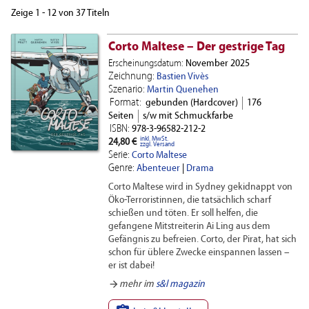
Zeige 1 - 12 von 37 Titeln
Corto Maltese – Der gestrige Tag
Erscheinungsdatum:
November 2025
Zeichnung:
Bastien Vivès
Szenario:
Martin Quenehen
Format:
gebunden (Hardcover)
176
Seiten
s/w mit Schmuckfarbe
ISBN:
978-3-96582-212-2
inkl. MwSt.
24,80 €
zzgl. Versand
Serie:
Corto Maltese
Genre:
Abenteuer
|
Drama
Corto Maltese wird in Sydney gekidnappt von
Öko-Terroristinnen, die tatsächlich scharf
schießen und töten. Er soll helfen, die
gefangene Mitstreiterin Ai Ling aus dem
Gefängnis zu befreien. Corto, der Pirat, hat sich
schon für üblere Zwecke einspannen lassen –
er ist dabei!
arrow_forward
mehr im
s&l magazin