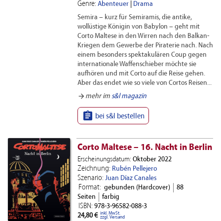
Genre:
Abenteuer
|
Drama
Semira – kurz für Semiramis, die antike,
wollüstige Königin von Babylon – geht mit
Corto Maltese in den Wirren nach den Balkan-
Kriegen dem Gewerbe der Piraterie nach. Nach
einem besonders spektakulären Coup gegen
internationale Waffenschieber möchte sie
aufhören und mit Corto auf die Reise gehen.
Aber das endet wie so viele von Cortos Reisen...
arrow_forward
mehr im
s&l magazin

bei s&l bestellen
Corto Maltese – 16. Nacht in Berlin
Erscheinungsdatum:
Oktober 2022
Zeichnung:
Rubén Pellejero
Szenario:
Juan Díaz Canales
Format:
gebunden (Hardcover)
88
Seiten
farbig
ISBN:
978-3-96582-088-3
inkl. MwSt.
24,80 €
zzgl. Versand