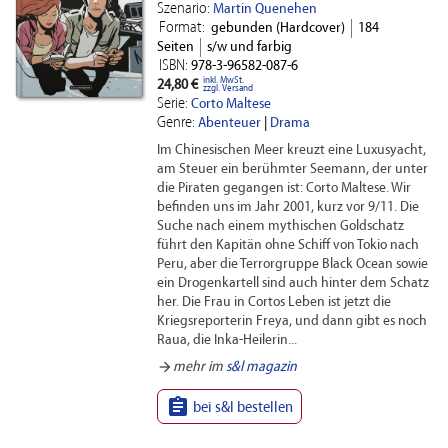
Szenario:
Martin Quenehen
Format:
gebunden (Hardcover)
184
Seiten
s/w und farbig
ISBN:
978-3-96582-087-6
inkl. MwSt.
24,80 €
zzgl. Versand
Serie:
Corto Maltese
Genre:
Abenteuer
|
Drama
Im Chinesischen Meer kreuzt eine Luxusyacht,
am Steuer ein berühmter Seemann, der unter
die Piraten gegangen ist: Corto Maltese. Wir
befinden uns im Jahr 2001, kurz vor 9/11. Die
Suche nach einem mythischen Goldschatz
führt den Kapitän ohne Schiff von Tokio nach
Peru, aber die Terrorgruppe Black Ocean sowie
ein Drogenkartell sind auch hinter dem Schatz
her. Die Frau in Cortos Leben ist jetzt die
Kriegsreporterin Freya, und dann gibt es noch
Raua, die Inka-Heilerin...
arrow_forward
mehr im
s&l magazin

bei s&l bestellen