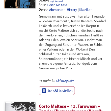
39,80 €
zzgl. Versand
Serie:
Corto Maltese
Genre:
Abenteuer
|
History
|
Klassiker
Gemeinsam mit ausgewählten alten Freunden
– Golden Rosemouth, Tristan Bantam, Soledad
Lokäarth und selbstverständlich Rasputin –
macht Corto Maltese sich auf die Suche nach
dem verlorenen, irdischen Paradies. Heißt es
Atlantis, Eden, Avalon oder Mu? Findet man
den Zugang auf See, unter Wasser, im Schlot
eines Vulkans oder in den Wolken? Den
Schlüssel hüten Inkas und Azteken,
Spinnenmänner, ein irischer Mönch und vor
allem die eigene Fantasie, beflügelt vom
Genuss magischer Pilze...
arrow_forward
mehr im
s&l magazin

bei s&l bestellen
Corto Maltese – 15. Tarowean –