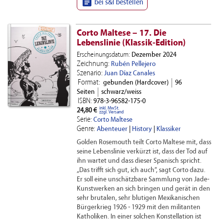

bei s&l bestellen
Corto Maltese – 17. Die
Lebenslinie (Klassik-Edition)
Erscheinungsdatum:
Dezember 2024
Zeichnung:
Rubén Pellejero
Szenario:
Juan Díaz Canales
Format:
gebunden (Hardcover)
96
Seiten
schwarz/weiss
ISBN:
978-3-96582-175-0
inkl. MwSt.
24,80 €
zzgl. Versand
Serie:
Corto Maltese
Genre:
Abenteuer
|
History
|
Klassiker
Golden Rosemouth teilt Corto Maltese mit, dass
seine Lebenslinie verkürzt ist, dass der Tod auf
ihn wartet und dass dieser Spanisch spricht.
„Das trifft sich gut, ich auch”, sagt Corto dazu.
Er soll eine unschätzbare Sammlung von Jade-
Kunstwerken an sich bringen und gerät in den
sehr brutalen, sehr blutigen Mexikanischen
Bürgerkrieg 1926 - 1929 mit den militanten
Katholiken. In einer solchen Konstellation ist