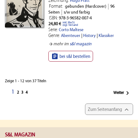
Zeichnung:
Hugo Pratt
Format:
gebunden (Hardcover)
96
Seiten
s/w und farbig
ISBN:
978-3-96582-007-4
inkl. MwSt.
24,80 €
zzgl. Versand
Serie:
Corto Maltese
Genre:
Abenteuer
|
History
|
Klassiker
arrow_forward
mehr im
s&l magazin

bei s&l bestellen
Zeige 1 - 12 von 37 Titeln
1

2
3
4
Weiter

Zum Seitenanfang
S&L MAGAZIN