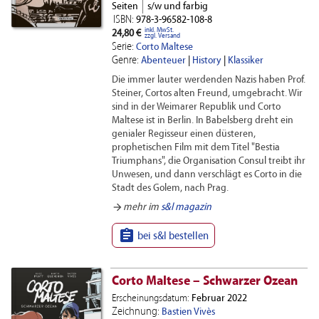
Seiten
s/w und farbig
ISBN:
978-3-96582-108-8
inkl. MwSt.
24,80 €
zzgl. Versand
Serie:
Corto Maltese
Genre:
Abenteuer
|
History
|
Klassiker
Die immer lauter werdenden Nazis haben Prof.
Steiner, Cortos alten Freund, umgebracht. Wir
sind in der Weimarer Republik und Corto
Maltese ist in Berlin. In Babelsberg dreht ein
genialer Regisseur einen düsteren,
prophetischen Film mit dem Titel "Bestia
Triumphans", die Organisation Consul treibt ihr
Unwesen, und dann verschlägt es Corto in die
Stadt des Golem, nach Prag.
arrow_forward
mehr im
s&l magazin

bei s&l bestellen
Corto Maltese – Schwarzer Ozean
Erscheinungsdatum:
Februar 2022
Zeichnung:
Bastien Vivès