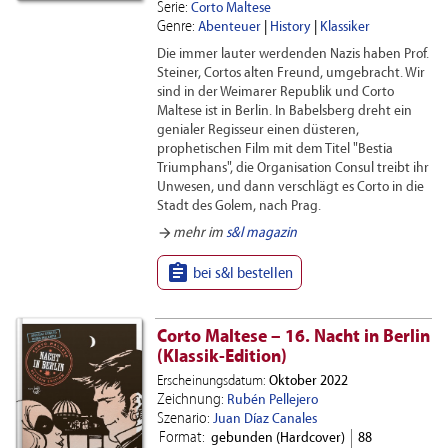
Serie:
Corto Maltese
Genre:
Abenteuer
|
History
|
Klassiker
Die immer lauter werdenden Nazis haben Prof.
Steiner, Cortos alten Freund, umgebracht. Wir
sind in der Weimarer Republik und Corto
Maltese ist in Berlin. In Babelsberg dreht ein
genialer Regisseur einen düsteren,
prophetischen Film mit dem Titel "Bestia
Triumphans", die Organisation Consul treibt ihr
Unwesen, und dann verschlägt es Corto in die
Stadt des Golem, nach Prag.
arrow_forward
mehr im
s&l magazin

bei s&l bestellen
Corto Maltese – 16. Nacht in Berlin
(Klassik-Edition)
Erscheinungsdatum:
Oktober 2022
Zeichnung:
Rubén Pellejero
Szenario:
Juan Díaz Canales
Format:
gebunden (Hardcover)
88