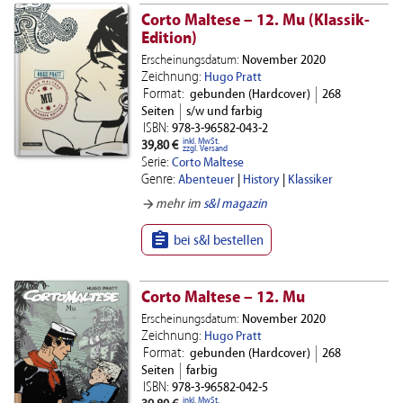
Corto Maltese – 12. Mu (Klassik-
Edition)
Erscheinungsdatum:
November 2020
Zeichnung:
Hugo Pratt
Format:
gebunden (Hardcover)
268
Seiten
s/w und farbig
ISBN:
978-3-96582-043-2
inkl. MwSt.
39,80 €
zzgl. Versand
Serie:
Corto Maltese
Genre:
Abenteuer
|
History
|
Klassiker
arrow_forward
mehr im
s&l magazin

bei s&l bestellen
Corto Maltese – 12. Mu
Erscheinungsdatum:
November 2020
Zeichnung:
Hugo Pratt
Format:
gebunden (Hardcover)
268
Seiten
farbig
ISBN:
978-3-96582-042-5
inkl. MwSt.