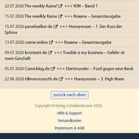
22.07.2026
The weekly Kaine!
+++
YON – Band 1
15.07.2026
The weelkly Kaine
+++
Roxane – Gesamtausgabe
15.07.2026
panelwalker.de
+++
Honeymoon – 1. Der Kuss der
Sphinx
13.07.2026
comix-online
+++
Roxane – Gesamtausgabe
09.07.2026
brutstatt.de
+++
Trouble is my business – Gefahr ist
mein Geschäft
05.07.2026
Comicblog.de
+++
Dortmunder – Fünf gegen eine Bank
22.06.2026
tillmanncourth.de
+++
Honeymoon – 3. High Noon
zurück nach oben
Copyright © Verlag Schreiber&Leser 2026
Hilfe & Support
Versandkosten
Impressum & AGB
Widerruf