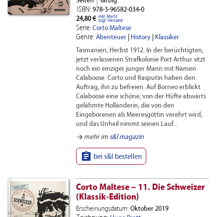
Seiten
farbig
ISBN:
978-3-96582-034-0
inkl. MwSt.
24,80 €
zzgl. Versand
Serie:
Corto Maltese
Genre:
Abenteuer
|
History
|
Klassiker
Tasmanien, Herbst 1912. In der berüchtigten,
jetzt verlassenen Strafkolonie Port Arthur sitzt
noch ein einziger junger Mann mit Namen
Calaboose. Corto und Rasputin haben den
Auftrag, ihn zu befreien. Auf Borneo erblickt
Calaboose eine schöne, von der Hüfte abwärts
gelähmte Holländerin, die von den
Eingeborenen als Meeresgöttin verehrt wird,
und das Unheil nimmt seinen Lauf...
arrow_forward
mehr im
s&l magazin

bei s&l bestellen
Corto Maltese – 11. Die Schweizer
(Klassik-Edition)
Erscheinungsdatum:
Oktober 2019