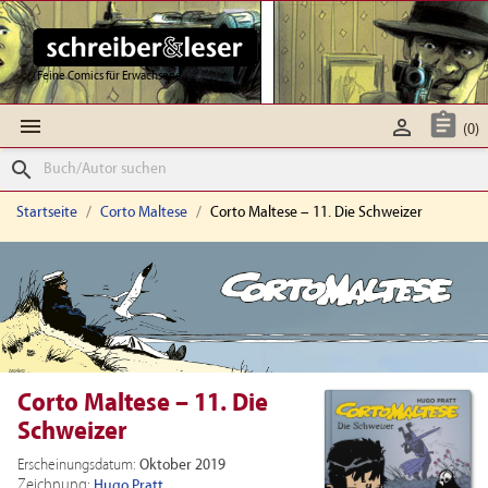
Feine Comics für Erwachsene



(0)
search
Startseite
Corto Maltese
Corto Maltese – 11. Die Schweizer
Corto Maltese – 11. Die
Schweizer
Erscheinungsdatum:
Oktober 2019
Zeichnung:
Hugo Pratt