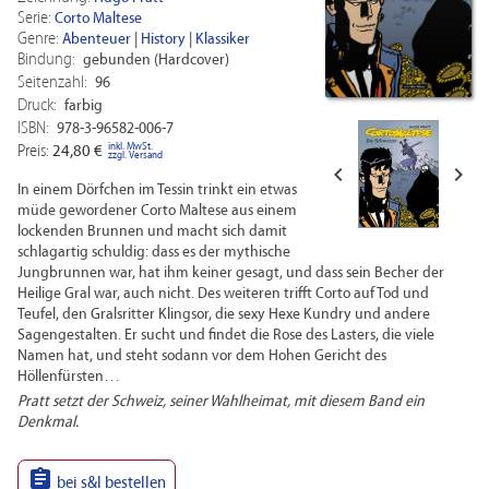
Serie:
Corto Maltese
Genre:
Abenteuer
|
History
|
Klassiker
Bindung:
gebunden (Hardcover)
Seitenzahl:
96
Druck:
farbig
ISBN:
978-3-96582-006-7
inkl. MwSt.
Preis:
24,80 €
zzgl. Versand


In einem Dörfchen im Tessin trinkt ein etwas
müde gewordener Corto Maltese aus einem
lockenden Brunnen und macht sich damit
schlagartig schuldig: dass es der mythische
Jungbrunnen war, hat ihm keiner gesagt, und dass sein Becher der
Heilige Gral war, auch nicht. Des weiteren trifft Corto auf Tod und
Teufel, den Gralsritter Klingsor, die sexy Hexe Kundry und andere
Sagengestalten. Er sucht und findet die Rose des Lasters, die viele
Namen hat, und steht sodann vor dem Hohen Gericht des
Höllenfürsten…
Pratt setzt der Schweiz, seiner Wahlheimat, mit diesem Band ein
Denkmal.

bei s&l bestellen