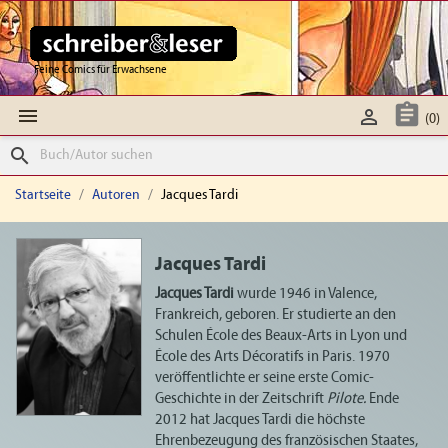
Feine Comics für Erwachsene



(0)
search
Startseite
Autoren
Jacques Tardi
Jacques Tardi
Jacques Tardi
wurde 1946 in Valence,
Frankreich, geboren. Er studierte an den
Schulen École des Beaux-Arts in Lyon und
École des Arts Décoratifs in Paris. 1970
veröffentlichte er seine erste Comic-
Geschichte in der Zeitschrift
Pilote.
Ende
2012 hat Jacques Tardi die höchste
Ehrenbezeugung des französischen Staates,