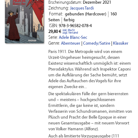
Erscheinungsdatum:
Dezember 2021
Zeichnung:
Jacques Tardi
Format:
gebunden (Hardcover)
160
Seiten
farbig
ISBN:
978-3-96582-078-4
inkl. MwSt.
29,80 €
zzgl. Versand
Serie:
Adele Blanc-Sec
Genre:
Abenteuer
|
Comedy/Satire
|
Klassiker
Paris 1911. Die Metropole wird von einem
Urzeit-Ungeheuer heimgesucht, dessen
Existenz wissenschaftlich unmöglich ist: einem
Pterodaktylus. Während sich Inspektor Caponi
um die Aufklärung der Sache bemüht, setzt
Adele das Auftauchen des Vogels für ihre
eigenen Zwecke ein...
Die spektakulären Fälle der gern bierernsten
und – meistens – hochgeschlossenen
Ermittlerin, die gar keine ist, sondern
Verfasserin von Schundromanen, inmitten von
Plüsch und Pracht der Belle Epoque in einer
neuen Gesamtausgabe – mit neuem Vorwort
von Volker Hamann (Alfonz).
Auch als limitierte Vorzugsausgabe (111