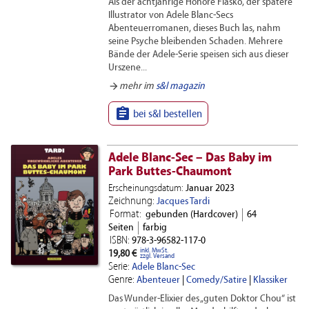
Als der achtjährige Honoré Fiasko, der spätere
Illustrator von Adele Blanc-Secs
Abenteuerromanen, dieses Buch las, nahm
seine Psyche bleibenden Schaden. Mehrere
Bände der Adele-Serie speisen sich aus dieser
Urszene...
arrow_forward
mehr im
s&l magazin

bei s&l bestellen
Adele Blanc-Sec – Das Baby im
Park Buttes-Chaumont
Erscheinungsdatum:
Januar 2023
Zeichnung:
Jacques Tardi
Format:
gebunden (Hardcover)
64
Seiten
farbig
ISBN:
978-3-96582-117-0
inkl. MwSt.
19,80 €
zzgl. Versand
Serie:
Adele Blanc-Sec
Genre:
Abenteuer
|
Comedy/Satire
|
Klassiker
Das Wunder-Elixier des „guten Doktor Chou“ ist