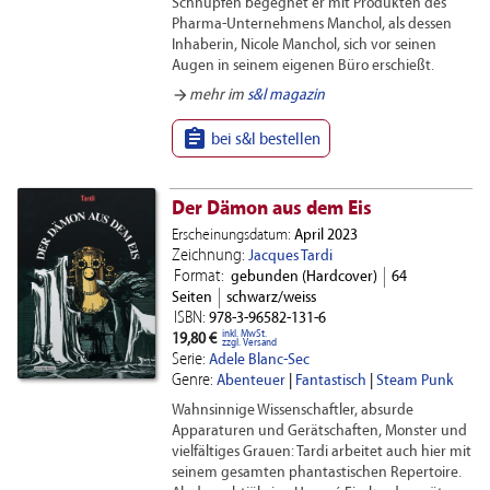
Schnupfen begegnet er mit Produkten des
Pharma-Unternehmens Manchol, als dessen
Inhaberin, Nicole Manchol, sich vor seinen
Augen in seinem eigenen Büro erschießt.
arrow_forward
mehr im
s&l magazin

bei s&l bestellen
Der Dämon aus dem Eis
Erscheinungsdatum:
April 2023
Zeichnung:
Jacques Tardi
Format:
gebunden (Hardcover)
64
Seiten
schwarz/weiss
ISBN:
978-3-96582-131-6
inkl. MwSt.
19,80 €
zzgl. Versand
Serie:
Adele Blanc-Sec
Genre:
Abenteuer
|
Fantastisch
|
Steam Punk
Wahnsinnige Wissenschaftler, absurde
Apparaturen und Gerätschaften, Monster und
vielfältiges Grauen: Tardi arbeitet auch hier mit
seinem gesamten phantastischen Repertoire.