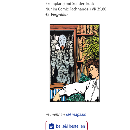
Exemplare) mit Sonderdruck.
Nur im Comic-Fachhandel (VK 39,80
€):
Vergriffen
arrow_forward
mehr im
s&l magazin

bei s&l bestellen