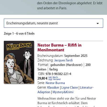
den Orden der Ehrenlegion abgelehnt. Er lebt
und arbeitet in Paris.

Erscheinungsdatum, neueste zuerst
Zeige 1 - 6 von 6 Titeln
Nestor Burma – Rififi in
Menilmontant
Erscheinungsdatum:
September 2025
Zeichnung:
Jacques Tardi
Format:
gebunden (Hardcover)
200
Seiten
farbig
ISBN:
978-3-96582-221-4
inkl. MwSt.
29,80 €
zzgl. Versand
Serie:
Nestor Burma
Genre:
Klassiker
|
Ligne Claire
|
Literatur-
Adaption
|
Mystery&Krimi
Weihnachten steht vor der Tür und Nestor
Burma ist fürchterlich erkältet. Dem