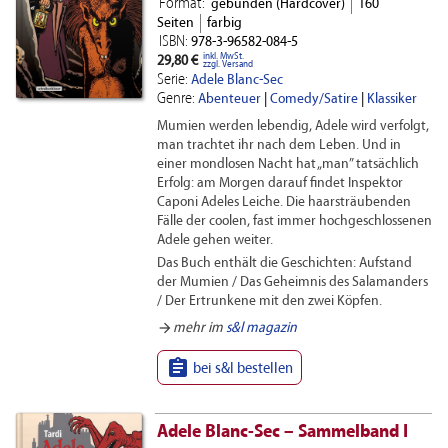
Format:
gebunden (Hardcover)
160
Seiten
farbig
ISBN:
978-3-96582-084-5
inkl. MwSt.
29,80 €
zzgl. Versand
Serie:
Adele Blanc-Sec
Genre:
Abenteuer
|
Comedy/Satire
|
Klassiker
Mumien werden lebendig, Adele wird verfolgt,
man trachtet ihr nach dem Leben. Und in
einer mondlosen Nacht hat „man” tatsächlich
Erfolg: am Morgen darauf findet Inspektor
Caponi Adeles Leiche. Die haarsträubenden
Fälle der coolen, fast immer hochgeschlossenen
Adele gehen weiter.
Das Buch enthält die Geschichten: Aufstand
der Mumien / Das Geheimnis des Salamanders
/ Der Ertrunkene mit den zwei Köpfen.
arrow_forward
mehr im
s&l magazin

bei s&l bestellen
Adele Blanc-Sec – Sammelband I