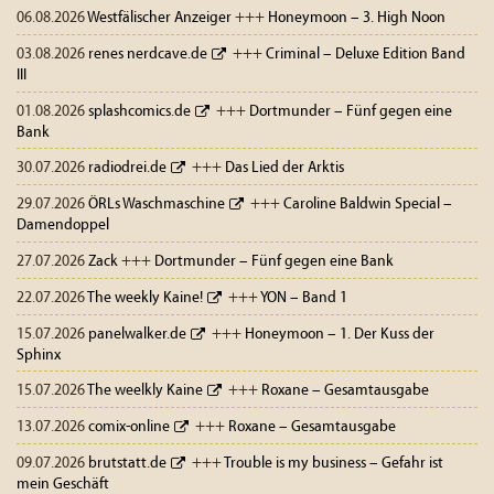
06.08.2026
Westfälischer Anzeiger
+++
Honeymoon – 3. High Noon
03.08.2026
renes nerdcave.de
+++
Criminal – Deluxe Edition Band
III
01.08.2026
splashcomics.de
+++
Dortmunder – Fünf gegen eine
Bank
30.07.2026
radiodrei.de
+++
Das Lied der Arktis
29.07.2026
ÖRLs Waschmaschine
+++
Caroline Baldwin Special –
Damendoppel
27.07.2026
Zack
+++
Dortmunder – Fünf gegen eine Bank
22.07.2026
The weekly Kaine!
+++
YON – Band 1
15.07.2026
panelwalker.de
+++
Honeymoon – 1. Der Kuss der
Sphinx
15.07.2026
The weelkly Kaine
+++
Roxane – Gesamtausgabe
13.07.2026
comix-online
+++
Roxane – Gesamtausgabe
09.07.2026
brutstatt.de
+++
Trouble is my business – Gefahr ist
mein Geschäft