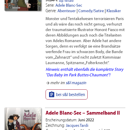
39,80 €
zzgl. Versand
Serie:
Adele Blanc-Sec
Genre:
Abenteuer
|
Comedy/Satire
|
Klassiker
Monster und Tentakelwesen terrorisieren Paris
und als wäre das noch nicht genug, verhunzt
der traumatisierte Illustrator Honoré Fiasco mit
deren Abbildungen auch noch die Titelseiten
von Adeles Romanen. Aber Adele hat andere
Sorgen, denn es verfolgt sie eine Brandsätze
werfende Frau im schwarzen Body, die Bande
vom „Zahnarzt“ und nicht zuletzt Kommissar
Laumanne, Spitzname „Folterknecht“.
Hinweis: enthält ebenfalls die komplette Story
"Das Baby im Park Buttes-Chaumont"!
arrow_forward
mehr im
s&l magazin

bei s&l bestellen
Adele Blanc-Sec – Sammelband II
Erscheinungsdatum:
Juni 2022
Zeichnung:
Jacques Tardi