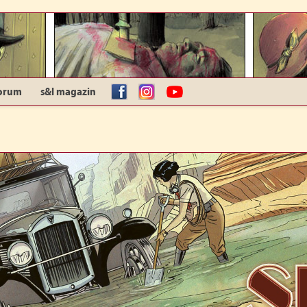
orum
s&l magazin
facebook
Instagram
YouTube