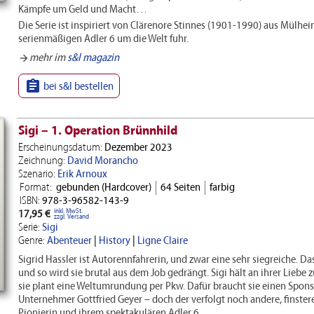
Kämpfe um Geld und Macht…
Die Serie ist inspiriert von Clärenore Stinnes (1901-1990) aus Mülhei
serienmäßigen Adler 6 um die Welt fuhr.
mehr im
s&l magazin
arrow_forward

bei s&l bestellen
Sigi – 1. Operation Brünnhild
Erscheinungsdatum:
Dezember 2023
Zeichnung:
David Morancho
Szenario:
Erik Arnoux
Format:
gebunden (Hardcover)
64 Seiten
farbig
ISBN:
978-3-96582-143-9
inkl. MwSt.
17,95 €
zzgl. Versand
Serie:
Sigi
Genre:
Abenteuer
|
History
|
Ligne Claire
Sigrid Hassler ist Autorennfahrerin, und zwar eine sehr siegreiche. Da
und so wird sie brutal aus dem Job gedrängt. Sigi hält an ihrer Liebe 
sie plant eine Weltumrundung per Pkw. Dafür braucht sie einen Sponso
Unternehmer Gottfried Geyer – doch der verfolgt noch andere, finster
Pionierin und ihrem spektakulären Adler 6.