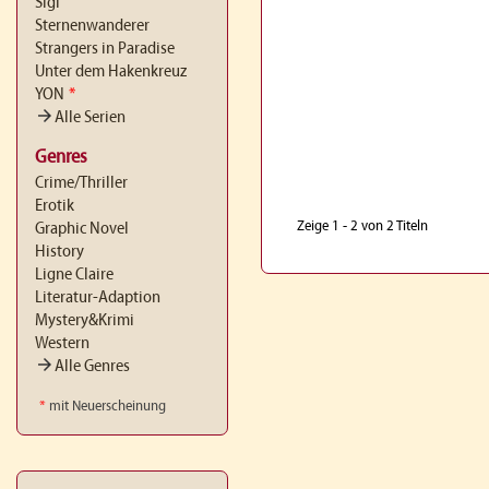
Sigi
Sternenwanderer
Strangers in Paradise
Unter dem Hakenkreuz
YON
*
arrow_forward
Alle Serien
Genres
Crime/Thriller
Erotik
Zeige 1 - 2 von 2 Titeln
Graphic Novel
History
Ligne Claire
Literatur-Adaption
Mystery&Krimi
Western
arrow_forward
Alle Genres
*
mit Neuerscheinung