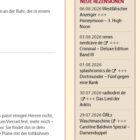
NEUE REZENSIONEN
06.08.2026
Westfälischer
m an der Ruhr, die in einem
Anzeiger
+++
Honeymoon – 3. High
Noon
03.08.2026
renes
nerdcave.de
+++
Criminal – Deluxe Edition
Band III
01.08.2026
splashcomics.de
+++
Dortmunder – Fünf gegen
eine Bank
30.07.2026
radiodrei.de
+++
Das Lied der
Arktis
29.07.2026
ÖRLs
s passt einigen Herren nicht,
Waschmaschine
+++
zum Vierrad fest, mehr noch –
Caroline Baldwin Special –
r. Sie findet ihn in dem
Damendoppel
e Pläne mit der tollkühnen