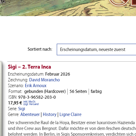
Sortiert nach:
Erscheinungsdatum, neueste zuerst
Sigi – 2. Terra Inca
Erscheinungsdatum:
Februar 2026
Zeichnung:
David Morancho
Szenario:
Erik Arnoux
Format:
gebunden (Hardcover)
56 Seiten
farbig
ISBN:
978-3-96582-203-0
inkl. MwSt.
17,95 €
zzgl. Versand
Serie:
Sigi
Genre:
Abenteuer
|
History
|
Ligne Claire
Der schwerreiche Raul de la Hoya, Besitzer einer luxuriösen Hazienda i
und ihre Crew aus Bergnot. Dafür möchte er von dem feschen deutsch
belohnt werden. In Berlin, in Sigis Sponsorenkreisen, verdichten sich