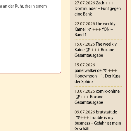
27.07.2026
Zack
+++
m an der Ruhr, die in einem
Dortmunder – Fünf gegen
eine Bank
22.07.2026
The weekly
Kaine!
+++
YON –
Band 1
15.07.2026
The weelkly
Kaine
+++
Roxane –
Gesamtausgabe
15.07.2026
panelwalker.de
+++
Honeymoon – 1. Der Kuss
der Sphinx
13.07.2026
comix-online
+++
Roxane –
Gesamtausgabe
09.07.2026
brutstatt.de
+++
Trouble is my
business – Gefahr ist mein
Geschäft