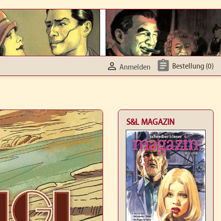


Bestellung
(0)
Anmelden
S&L MAGAZIN