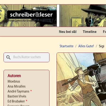
Feine Comics für Erwachsene
Neu bei s&l
Timeline
F
Startseite
Alles Gute!
Sigi
search
Autoren
Moebius
Ana Miralles
André Taymans
*
Bastien Vivès
Ed Brubaker
*