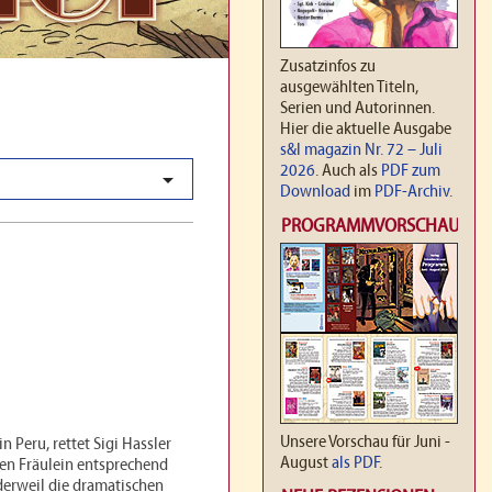
Zusatzinfos zu
ausgewählten Titeln,
Serien und Autorinnen.
Hier die aktuelle Ausgabe
s&l magazin Nr. 72 – Juli
2026
. Auch als
PDF zum

Download
im
PDF-Archiv
.
PROGRAMMVORSCHAU
Unsere Vorschau für Juni -
n Peru, rettet Sigi Hassler
August
als PDF
.
en Fräulein entsprechend
 derweil die dramatischen