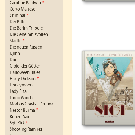
Caroline Baldwin
*
Corto Maltese
Criminal
*
Der Killer
Die Berlin-Trilogie
Die Geheimnisvollen
Städte
*
Die neuen Russen
Djinn
Don
Gipfel der Götter
Halloween Blues
Harry Dickson
*
Honeymoon
Lady Elza
Largo Winch
Morbus Gravis - Druuna
Nestor Burma
*
Robert Sax
Sgt. Kirk
*
Shooting Ramirez