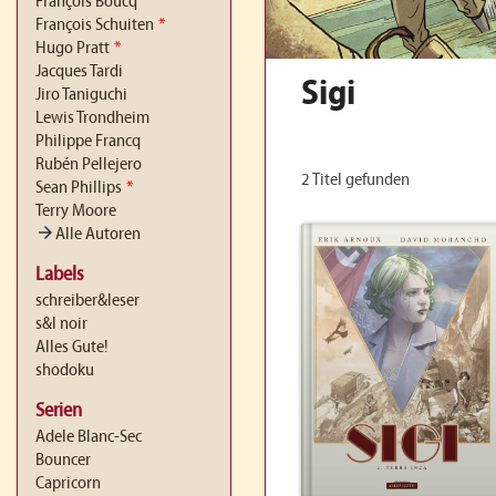
François Boucq
François Schuiten
*
Hugo Pratt
*
Jacques Tardi
Sigi
Jiro Taniguchi
Lewis Trondheim
Philippe Francq
Rubén Pellejero
2 Titel gefunden
Sean Phillips
*
Terry Moore
arrow_forward
Alle Autoren
Labels
schreiber&leser
s&l noir
Alles Gute!
shodoku
Serien
Adele Blanc-Sec
Bouncer
Capricorn