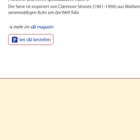
Die Serie ist inspiriert von Clärenore Stinnes (1901-1990) aus Mülhei
serienmäßigen Auto um die Welt fuhr.
mehr im
s&l magazin
arrow_forward

bei s&l bestellen