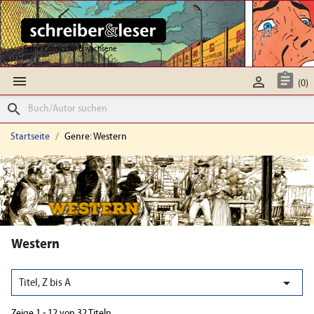
Feine Comics für Erwachsene



(0)
search
Startseite
Genre: Western
Western

Titel, Z bis A
Zeige 1 - 12 von 32 Titeln