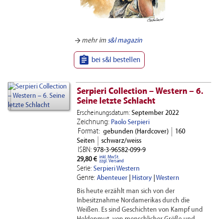
arrow_forward
mehr im
s&l magazin

bei s&l bestellen
Serpieri Collection – Western – 6.
Seine letzte Schlacht
Erscheinungsdatum:
September 2022
Zeichnung:
Paolo Serpieri
Format:
gebunden (Hardcover)
160
Seiten
schwarz/weiss
ISBN:
978-3-96582-099-9
inkl. MwSt.
29,80 €
zzgl. Versand
Serie:
Serpieri Western
Genre:
Abenteuer
|
History
|
Western
Bis heute erzählt man sich von der
Inbesitznahme Nordamerikas durch die
Weißen. Es sind Geschichten von Kampf und