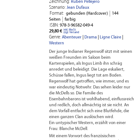
Zeichnung:
Rubén Pellejero
Szenario:
Jean Dufaux
Format:
gebunden (Hardcover)
144
Seiten
farbig
ISBN:
978-3-96582-049-4
inkl. MwSt.
29,80 €
zzgl. Versand
Genre:
Abenteuer
|
Drama
|
Ligne Claire
|
Western
Der junge Indianer Regenwolf sitzt mit seinen
weißen Freunden im Saloon beim
Kartenspielen, als Ingus Limb ihn schräg
anredet und beleidigt. Die Lage eskaliert,
Schüsse fallen, Ingus liegt tot am Boden.
Regenwolf hat getroffen, wie immer, und es
war eindeutig Notwehr. Das sehen leider nur
die McDells so. Die Familie des
Eisenbahnbarons ist wohlhabend, einflussreich
und redlich, doch allmächtig ist sie nicht. An
dem Vorfall entfacht sich eine Blutfehde, die
einen ganzen Clan auslöschen wird.
Ein untypischer Western, erzählt von einer
Frau: Blanche McDell.
Mit einem Vorwort des französischen