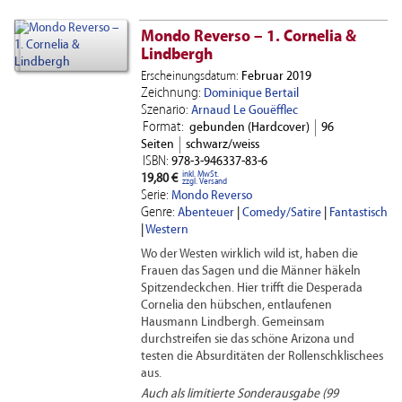
Mondo Reverso – 1. Cornelia &
Lindbergh
Erscheinungsdatum:
Februar 2019
Zeichnung:
Dominique Bertail
Szenario:
Arnaud Le Gouëfflec
Format:
gebunden (Hardcover)
96
Seiten
schwarz/weiss
ISBN:
978-3-946337-83-6
inkl. MwSt.
19,80 €
zzgl. Versand
Serie:
Mondo Reverso
Genre:
Abenteuer
|
Comedy/Satire
|
Fantastisch
|
Western
Wo der Westen wirklich wild ist, haben die
Frauen das Sagen und die Männer häkeln
Spitzendeckchen. Hier trifft die Desperada
Cornelia den hübschen, entlaufenen
Hausmann Lindbergh. Gemeinsam
durchstreifen sie das schöne Arizona und
testen die Absurditäten der Rollenschklischees
aus.
Auch als limitierte Sonderausgabe (99