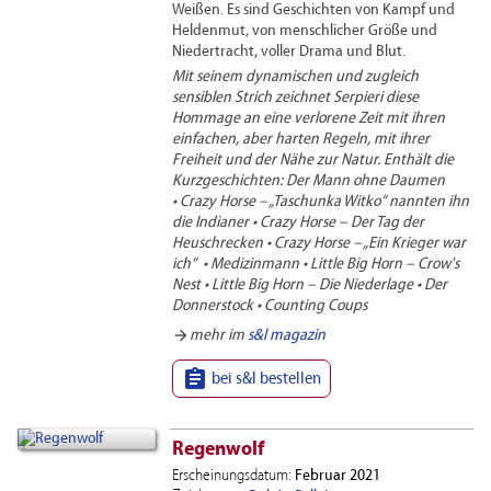
Weißen. Es sind Geschichten von Kampf und
Heldenmut, von menschlicher Größe und
Niedertracht, voller Drama und Blut.
Mit seinem dynamischen und zugleich
sensiblen Strich zeichnet Serpieri diese
Hommage an eine verlorene Zeit mit ihren
einfachen, aber harten Regeln, mit ihrer
Freiheit und der Nähe zur Natur. E
nthält die
Kurzgeschichten: Der Mann ohne Daumen
• Crazy Horse –
„Taschunka Witko“
nannten ihn
die Indianer •
Crazy Horse – Der Tag der
Heuschrecken
•
Crazy Horse –
„Ein Krieger war
ich“
• Medizinmann • Little Big Horn – Crow's
Nest •
Little Big Horn – Die Niederlage
• Der
Donnerstock • Counting Coups
arrow_forward
mehr im
s&l magazin

bei s&l bestellen
Regenwolf
Erscheinungsdatum:
Februar 2021