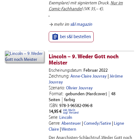
Exemplare) mit signiertem Druck.
Nur im
Comic-Fachhandel
(VK 35,– €).
arrow_forward
mehr im
s&l magazin

bei s&l bestellen
Lincoln – 9. Weder Gott noch
Meister
Erscheinungsdatum:
Februar 2022
Zeichnung:
Anne-Claire Jouvray
|
Jérôme
Jouvray
Szenario:
Olivier Jouvray
Format:
gebunden (Hardcover)
48
Seiten
farbig
ISBN:
978-3-96582-096-8
inkl. MwSt.
14,95 €
zzgl. Versand
Serie:
Lincoln
Genre:
Abenteuer
|
Comedy/Satire
|
Ligne
Claire
|
Western
Der Anarchisten-Schlachtruf „Weder Gott noch