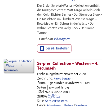
Der 5. der Serpieri-Western-Collection enthält
die Kurzgeschichten: Matt Fargo lächelt • Zieh
den Colt • Richter Barnes • Der Stern der Sioux •
Ein Kieselstein im Flussbett • Weisse Magie –
Rote Magie • Ein Schuss in der Wüste • Der
wahre Schotte von Welly Rock • Der Rama-
Tempel
arrow_forward
mehr im
s&l magazin

bei s&l bestellen
Serpieri Collection – Western – 4.
Tecumseh
Erscheinungsdatum:
November 2020
Zeichnung:
Paolo Serpieri
Format:
gebunden (Hardcover)
184
Seiten
s/w und farbig
ISBN:
978-3-96582-040-1
inkl. MwSt.
29,80 €
zzgl. Versand
Serie:
Serpieri Western
Genre:
Abenteuer
|
History
|
Western