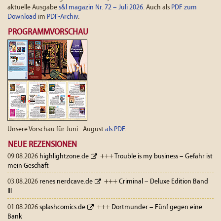
aktuelle Ausgabe
s&l magazin Nr. 72 – Juli 2026
. Auch als
PDF zum
Download
im
PDF-Archiv
.
PROGRAMMVORSCHAU
Unsere Vorschau für Juni - August
als PDF
.
NEUE REZENSIONEN
09.08.2026
highlightzone.de
+++
Trouble is my business – Gefahr ist
mein Geschäft
03.08.2026
renes nerdcave.de
+++
Criminal – Deluxe Edition Band
III
01.08.2026
splashcomics.de
+++
Dortmunder – Fünf gegen eine
Bank