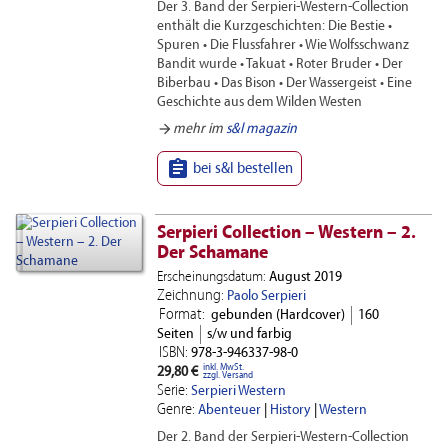
Der 3. Band der Serpieri-Western-Collection
enthält die Kurzgeschichten: Die Bestie •
Spuren • Die Flussfahrer • Wie Wolfsschwanz
Bandit wurde • Takuat • Roter Bruder • Der
Biberbau • Das Bison • Der Wassergeist • Eine
Geschichte aus dem Wilden Westen
arrow_forward
mehr im
s&l magazin

bei s&l bestellen
Serpieri Collection – Western – 2.
Der Schamane
Erscheinungsdatum:
August 2019
Zeichnung:
Paolo Serpieri
Format:
gebunden (Hardcover)
160
Seiten
s/w und farbig
ISBN:
978-3-946337-98-0
inkl. MwSt.
29,80 €
zzgl. Versand
Serie:
Serpieri Western
Genre:
Abenteuer
|
History
|
Western
Der 2. Band der Serpieri-Western-Collection