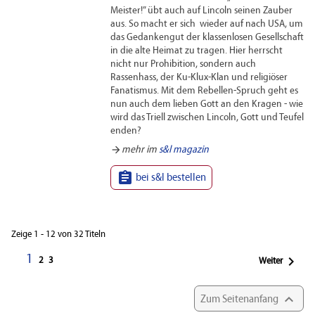
Meister!” übt auch auf Lincoln seinen Zauber
aus. So macht er sich wieder auf nach USA, um
das Gedankengut der klassenlosen Gesellschaft
in die alte Heimat zu tragen. Hier herrscht
nicht nur Prohibition, sondern auch
Rassenhass, der Ku-Klux-Klan und religiöser
Fanatismus. Mit dem Rebellen-Spruch geht es
nun auch dem lieben Gott an den Kragen - wie
wird das Triell zwischen Lincoln, Gott und Teufel
enden?
arrow_forward
mehr im
s&l magazin

bei s&l bestellen
Zeige 1 - 12 von 32 Titeln
1

2
3
Weiter

Zum Seitenanfang