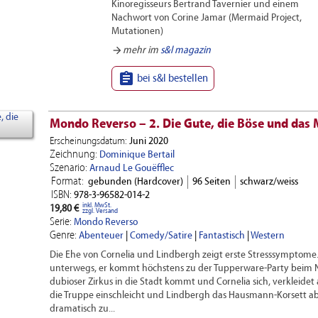
Kinoregisseurs Bertrand Tavernier und einem
Nachwort von Corine Jamar (Mermaid Project,
Mutationen)
arrow_forward
mehr im
s&l magazin

bei s&l bestellen
Mondo Reverso – 2. Die Gute, die Böse und das 
Erscheinungsdatum:
Juni 2020
Zeichnung:
Dominique Bertail
Szenario:
Arnaud Le Gouëfflec
Format:
gebunden (Hardcover)
96 Seiten
schwarz/weiss
ISBN:
978-3-96582-014-2
inkl. MwSt.
19,80 €
zzgl. Versand
Serie:
Mondo Reverso
Genre:
Abenteuer
|
Comedy/Satire
|
Fantastisch
|
Western
Die Ehe von Cornelia und Lindbergh zeigt erste Stresssymptome. Si
unterwegs, er kommt höchstens zu der Tupperware-Party beim N
dubioser Zirkus in die Stadt kommt und Cornelia sich, verkleidet a
die Truppe einschleicht und Lindbergh das Hausmann-Korsett able
dramatisch zu...