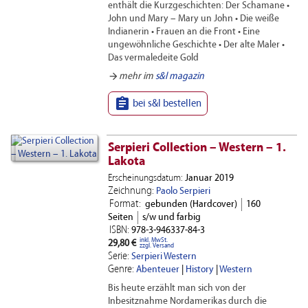
enthält die Kurzgeschichten: Der Schamane •
John und Mary – Mary un John • Die weiße
Indianerin • Frauen an die Front • Eine
ungewöhnliche Geschichte • Der alte Maler •
Das vermaledeite Gold
arrow_forward
mehr im
s&l magazin

bei s&l bestellen
Serpieri Collection – Western – 1.
Lakota
Erscheinungsdatum:
Januar 2019
Zeichnung:
Paolo Serpieri
Format:
gebunden (Hardcover)
160
Seiten
s/w und farbig
ISBN:
978-3-946337-84-3
inkl. MwSt.
29,80 €
zzgl. Versand
Serie:
Serpieri Western
Genre:
Abenteuer
|
History
|
Western
Bis heute erzählt man sich von der
Inbesitznahme Nordamerikas durch die