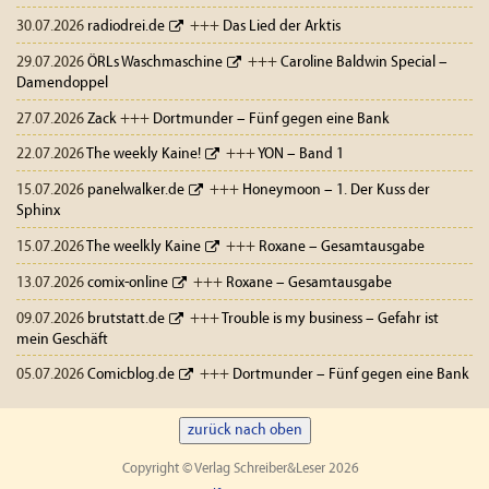
30.07.2026
radiodrei.de
+++
Das Lied der Arktis
29.07.2026
ÖRLs Waschmaschine
+++
Caroline Baldwin Special –
Damendoppel
27.07.2026
Zack
+++
Dortmunder – Fünf gegen eine Bank
22.07.2026
The weekly Kaine!
+++
YON – Band 1
15.07.2026
panelwalker.de
+++
Honeymoon – 1. Der Kuss der
Sphinx
15.07.2026
The weelkly Kaine
+++
Roxane – Gesamtausgabe
13.07.2026
comix-online
+++
Roxane – Gesamtausgabe
09.07.2026
brutstatt.de
+++
Trouble is my business – Gefahr ist
mein Geschäft
05.07.2026
Comicblog.de
+++
Dortmunder – Fünf gegen eine Bank
zurück nach oben
Copyright © Verlag Schreiber&Leser 2026