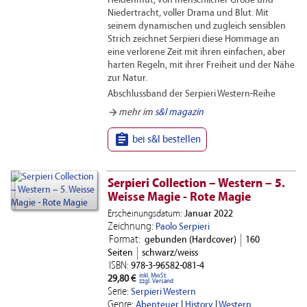
Heldenmut, von menschlicher Größe und
Niedertracht, voller Drama und Blut. Mit
seinem dynamischen und zugleich sensiblen
Strich zeichnet Serpieri diese Hommage an
eine verlorene Zeit mit ihren einfachen, aber
harten Regeln, mit ihrer Freiheit und der Nähe
zur Natur.
Abschlussband der Serpieri Western-Reihe
arrow_forward
mehr im
s&l magazin

bei s&l bestellen
Serpieri Collection – Western – 5.
Weisse Magie - Rote Magie
Erscheinungsdatum:
Januar 2022
Zeichnung:
Paolo Serpieri
Format:
gebunden (Hardcover)
160
Seiten
schwarz/weiss
ISBN:
978-3-96582-081-4
inkl. MwSt.
29,80 €
zzgl. Versand
Serie:
Serpieri Western
Genre:
Abenteuer
|
History
|
Western