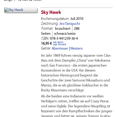
Sky Hawk
Erscheinungsdatum:
Juli 2010
Zeichnung:
Jiro Taniguchi
Format:
broschiert
288
Seiten
schwarz/weiss
ISBN:
978-3-941239-36-4
inkl. MwSt.
16,95 €
zzgl. Versand
Genre:
Abenteuer
|
Western
Im Jahr 1869 fuhren vierzig Japaner vom Clan
Aizu mit dem Dampfer „China” von Yokohama
nach San Francisco - die ersten japanischen
Auswanderer in die USA. Vor diesem
historischen Hintergrund beginnt die
Geschichte der zwei Samurai Hikosaburo und
Manzo, die es als glücklose Goldsucher in die
Rocky Mountains verschlägt.
Als die beiden eine Indianerin vor weißen
Verfolgern retten, treffen sie auf Crazy Horse
und seine Oglala. Der legendäre Häuptling ist
fasziniert von den Kampftechniken der jungen
Japaner und bittet sie, seinem Stamm Ju-jitsu