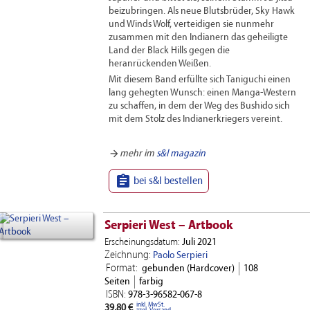
beizubringen. Als neue Blutsbrüder, Sky Hawk
und Winds Wolf, verteidigen sie nunmehr
zusammen mit den Indianern das geheiligte
Land der Black Hills gegen die
heranrückenden Weißen.
Mit diesem Band erfüllte sich Taniguchi einen
lang gehegten Wunsch: einen Manga-Western
zu schaffen, in dem der Weg des Bushido sich
mit dem Stolz des Indianerkriegers vereint.
arrow_forward
mehr im
s&l magazin

bei s&l bestellen
Serpieri West – Artbook
Erscheinungsdatum:
Juli 2021
Zeichnung:
Paolo Serpieri
Format:
gebunden (Hardcover)
108
Seiten
farbig
ISBN:
978-3-96582-067-8
inkl. MwSt.
39,80 €