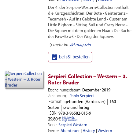
Der 4. der Serpieri-Western-Collection enthält
die Kurzgeschichten: Der Bote • Geistertanz •
Tecumseh • Auf ins Gelobte Land • Custer am
Little Bighorn • Sitting Bull und Crazy Horse •
Die Squaw mit dem goldenen Haar • Die Rache
des Paw-Hawk • Der Weg der Squaws
arrow_forward
mehr im
s&l magazin

bei s&l bestellen
Serpieri Collection – Western – 3.
Roter Bruder
Erscheinungsdatum:
Dezember 2019
Zeichnung:
Paolo Serpieri
Format:
gebunden (Hardcover)
160
Seiten
s/w und farbig
ISBN:
978-3-96582-015-9
inkl. MwSt.
29,80 €
zzgl. Versand
Serie:
Serpieri Western
Genre:
Abenteuer
|
History
|
Western