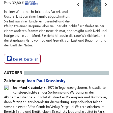
inkl. MwSt.
Preis:
32,80 €


zzgl. Versand
In einer Winternacht bricht das Packeis und
Uqsuralik ist von ihrer Familie abgeschnitten.
Sie hat nur ihre Hunde, ein Bärenfell und die
Pfeilspitze einer Harpune, aber sie überlebt. Schließlich findet sie bei
einem anderen Stamm eine neue Heimat, aber es gibt auch Neid und
Intrige bis hin zum Mord. Sie zieht hinaus in die raue Wirklichkeit, mit
der ständigen Nähe von Tod und Gewalt, von Lust und Begehren und
der Kraft der Natur.

bei s&l bestellen
AUTOREN
Zeichnung:
Jean-Paul Krassinsky
Jean-Paul Krassinsky
ist 1972 in Tegernsee geboren. Er studierte
Kunstgeschichte an der Sorbonne und Werbung an der
Akademie Estienne. Zunächst illustriert er Rollenspiele und Buchcover,
dann fertigt er Storyboards für die Werbung. Jugendbücher folgen
sowie ein erster Affen-Comic im Verlag Dargaud. Weitere Arbeiten im
Bereich Satire und Erotik folgen. Krassinsky lebt und arbeitet in Paris.