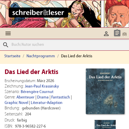
Feine Comics für Erwachsene



(0)
search
Startseite
Nachtprogramm
Das Lied der Arktis
Das Lied der Arktis
Erscheinungsdatum:
März 2026
Zeichnung:
Jean-Paul Krassinsky
Szenario:
Bérengère Cournut
Genre:
Abenteuer
|
Drama
|
Fantastisch
|
Graphic Novel
|
Literatur-Adaption
Bindung:
gebunden (Hardcover)
Seitenzahl:
204
Druck:
farbig
ISBN:
978-3-96582-227-6