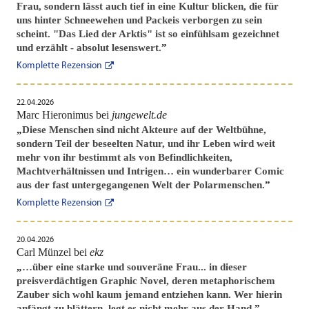
Frau, sondern lässt auch tief in eine Kultur blicken, die für
uns hinter Schneewehen und Packeis verborgen zu sein
scheint. "Das Lied der Arktis" ist so einfühlsam gezeichnet
und erzählt - absolut lesenswert.
”
Komplette Rezension
22.04.2026
Marc Hieronimus bei
jungewelt.de
„
Diese Menschen sind nicht Akteure auf der Weltbühne,
sondern Teil der beseelten Natur, und ihr Leben wird weit
mehr von ihr bestimmt als von Befindlichkeiten,
Machtverhältnissen und Intrigen… ein wunderbarer Comic
aus der fast untergegangenen Welt der Polarmenschen.
”
Komplette Rezension
20.04.2026
Carl Münzel bei
ekz
„
…über eine starke und souveräne Frau... in dieser
preisverdächtigen Graphic Novel, deren metaphorischem
Zauber sich wohl kaum jemand entziehen kann. Wer hierin
anfängt zu blättern, legt es nicht mehr aus der Hand.
”