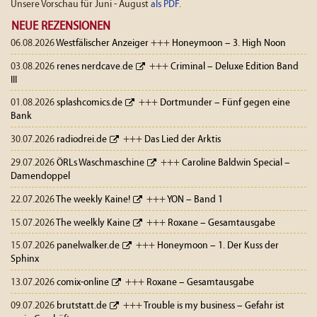
Unsere Vorschau für Juni - August
als PDF
.
NEUE REZENSIONEN
06.08.2026
Westfälischer Anzeiger
+++
Honeymoon – 3. High Noon
03.08.2026
renes nerdcave.de
+++
Criminal – Deluxe Edition Band
III
01.08.2026
splashcomics.de
+++
Dortmunder – Fünf gegen eine
Bank
30.07.2026
radiodrei.de
+++
Das Lied der Arktis
29.07.2026
ÖRLs Waschmaschine
+++
Caroline Baldwin Special –
Damendoppel
22.07.2026
The weekly Kaine!
+++
YON – Band 1
15.07.2026
The weelkly Kaine
+++
Roxane – Gesamtausgabe
15.07.2026
panelwalker.de
+++
Honeymoon – 1. Der Kuss der
Sphinx
13.07.2026
comix-online
+++
Roxane – Gesamtausgabe
09.07.2026
brutstatt.de
+++
Trouble is my business – Gefahr ist