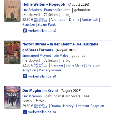
Hohle Welten – NogegoN
(
August 2026)
Luc Schuiten
·
François Schuiten
gebunden
(Hardcover)
|
72 Seiten
|
farbig
inkl. MwSt.
|
22,80 €
Abenteuer
|
Drama
|
Fantastisch
|
zzgl. Versand
Klassiker
|
Steam Punk

vorbestellen bei s&l
Nestor Burma – In der Klemme (Neuausgabe
größeres Format)
(
August 2026)
Emmanuel Moynot
·
Léo Malet
gebunden
(Hardcover)
|
72 Seiten
|
farbig
inkl. MwSt.
|
22,80 €
Klassiker
|
Ligne Claire
|
Literatur-
zzgl. Versand
Adaption
|
Mystery&Krimi

vorbestellen bei s&l
Der Magier im Kreml
(
August 2026)
Luc Jacamon
gebunden (Hardcover)
|
144
Seiten
|
farbig
inkl. MwSt.
|
29,80 €
Drama
|
History
|
Literatur-Adaption
zzgl. Versand

vorbestellen bei s&l