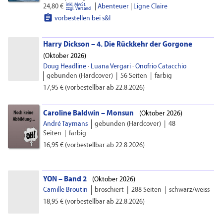
inkl. MwSt.
|
24,80 €
Abenteuer
|
Ligne Claire
zzgl. Versand

vorbestellen bei s&l
Harry Dickson – 4. Die Rückkehr der Gorgone
(
Oktober 2026)
Doug Headline
·
Luana Vergari
·
Onofrio Catacchio
gebunden (Hardcover)
|
56 Seiten
|
farbig
17,95 €
(vorbestellbar ab 22.8.2026)
Caroline Baldwin – Monsun
(
Oktober 2026)
André Taymans
gebunden (Hardcover)
|
48
Seiten
|
farbig
16,95 €
(vorbestellbar ab 22.8.2026)
YON – Band 2
(
Oktober 2026)
Camille Broutin
broschiert
|
288 Seiten
|
schwarz/weiss
18,95 €
(vorbestellbar ab 22.8.2026)