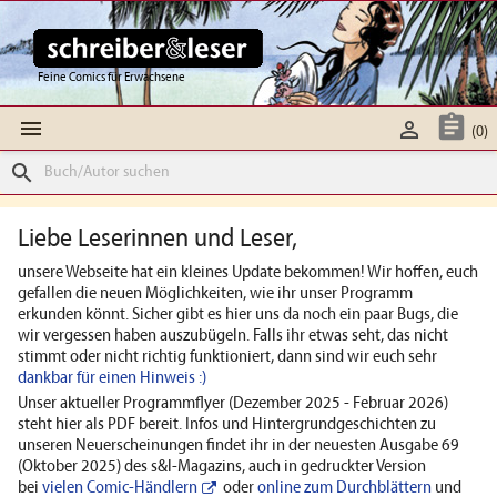
Feine Comics für Erwachsene



(0)
search
Liebe Leserinnen und Leser,
unsere Webseite hat ein kleines Update bekommen! Wir hoffen, euch
gefallen die neuen Möglichkeiten, wie ihr unser Programm
erkunden könnt. Sicher gibt es hier uns da noch ein paar Bugs, die
wir vergessen haben auszubügeln. Falls ihr etwas seht, das nicht
stimmt oder nicht richtig funktioniert, dann sind wir euch sehr
dankbar für einen Hinweis :)
Unser aktueller Programmflyer (Dezember 2025 - Februar 2026)
steht hier als PDF bereit. Infos und Hintergrundgeschichten zu
unseren Neuerscheinungen findet ihr in der neuesten Ausgabe 69
(Oktober 2025) des s&l-Magazins, auch in gedruckter Version
bei
vielen Comic-Händlern
oder
online zum Durchblättern
und