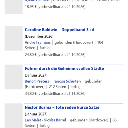
Kyoko Okazaki
broschiert
|
236 Seiten
|
schwarz/weiss
18,95 €
(vorbestellbar ab 24.10.2026)
Caroline Baldwin – Doppelband 3 • 4
(
Dezember 2026)
André Taymans
gebunden (Hardcover)
|
104
Seiten
|
farbig
24,80 €
(vorbestellbar ab 24.10.2026)
Führer durch die Geheimnisvollen Städte
(
Januar 2027)
Benoît Peeters
·
François Schuiten
gebunden
(Hardcover)
|
212 Seiten
|
farbig
34,80 €
(vorbestellbar ab 21.11.2026)
Nestor Burma – Tote reden kurze Sätze
(
Januar 2027)
Léo Malet
·
Nicolas Barral
gebunden (Hardcover)
|
88
Seiten
|
farbig