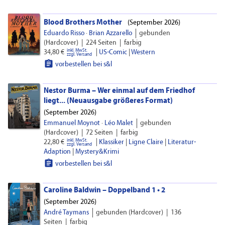
Blood Brothers Mother
(
September 2026)
Eduardo Risso
·
Brian Azzarello
gebunden
(Hardcover)
|
224 Seiten
|
farbig
inkl. MwSt.
|
34,80 €
US-Comic
|
Western
zzgl. Versand

vorbestellen bei s&l
Nestor Burma – Wer einmal auf dem Friedhof
liegt... (Neuausgabe größeres Format)
(
September 2026)
Emmanuel Moynot
·
Léo Malet
gebunden
(Hardcover)
|
72 Seiten
|
farbig
inkl. MwSt.
|
22,80 €
Klassiker
|
Ligne Claire
|
Literatur-
zzgl. Versand
Adaption
|
Mystery&Krimi

vorbestellen bei s&l
Caroline Baldwin – Doppelband 1 • 2
(
September 2026)
André Taymans
gebunden (Hardcover)
|
136
Seiten
|
farbig