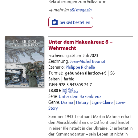
Rekrutierungen zum Volkssturm.
arrow_forward
mehr im
s&l magazin

bei s&l bestellen
Unter dem Hakenkreuz 6 –
Wehrmacht
Erscheinungsdatum:
Juli 2023
Zeichnung:
Jean-Michel Beuriot
Szenario:
Philippe Richelle
Format:
gebunden (Hardcover)
56
Seiten
farbig
ISBN:
978-3-943808-24-7
inkl. MwSt.
18,80 €
zzgl. Versand
Serie:
Unter dem Hakenkreuz
Genre:
Drama
|
History
|
Ligne Claire
|
Love-
Story
Sommer 1943. Leutnant Martin Mahner erhält
den Marschbefehl an die Ostfront und landet
in einer Kleinstadt in der Ukraine. Er arbeitet in
der Kommandantur – sein Leben ist nicht in