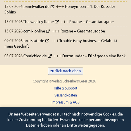
15.07.2026
panelwalker.de
+++
Honeymoon – 1. Der Kuss der
Sphinx
15.07.2026
The weelkly Kaine
+++
Roxane – Gesamtausgabe
13.07.2026
comix-online
+++
Roxane – Gesamtausgabe
09.07.2026
brutstatt.de
+++
Trouble is my business – Gefahr ist
mein Geschäft
05.07.2026
Comicblog.de
+++
Dortmunder – Fünf gegen eine Bank
zurück nach oben
Copyright © Verlag Schreiber&Leser 2026
Hilfe & Support
Versandkosten
Impressum & AGB
Widerruf
Unsere Webseite verwendet nur technisch notwendige Cookies, die
keiner Zustimmung bedürfen. Es werden keine personenbezogenen
Daten erhoben oder an Dritte weitergegeben.