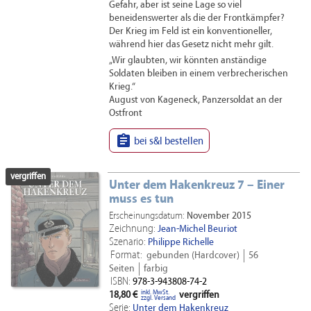
Gefahr, aber ist seine Lage so viel
beneidenswerter als die der Frontkämpfer?
Der Krieg im Feld ist ein konventioneller,
während hier das Gesetz nicht mehr gilt.
„Wir glaubten, wir könnten anständige
Soldaten bleiben in einem verbrecherischen
Krieg.“
August von Kageneck, Panzersoldat an der
Ostfront

bei s&l bestellen
vergriffen
Unter dem Hakenkreuz 7 – Einer
muss es tun
Erscheinungsdatum:
November 2015
Zeichnung:
Jean-Michel Beuriot
Szenario:
Philippe Richelle
Format:
gebunden (Hardcover)
56
Seiten
farbig
ISBN:
978-3-943808-74-2
inkl. MwSt.
18,80 €
vergriffen
zzgl. Versand
Serie:
Unter dem Hakenkreuz