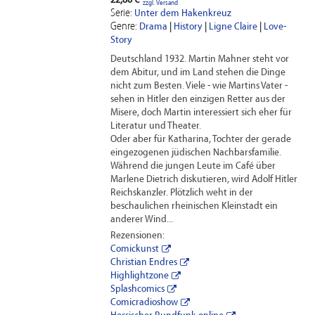
22,80 €
zzgl. Versand
Serie:
Unter dem Hakenkreuz
Genre:
Drama
|
History
|
Ligne Claire
|
Love-
Story
Deutschland 1932. Martin Mahner steht vor
dem Abitur, und im Land stehen die Dinge
nicht zum Besten. Viele - wie Martins Vater -
sehen in Hitler den einzigen Retter aus der
Misere, doch Martin interessiert sich eher für
Literatur und Theater.
Oder aber für Katharina, Tochter der gerade
eingezogenen jüdischen Nachbars­familie.
Während die jungen Leute im Café über
Marlene Dietrich diskutieren, wird Adolf Hitler
Reichskanzler. Plötzlich weht in der
beschaulichen rheinischen Kleinstadt ein
anderer Wind...
Rezensionen:
Comickunst
Christian Endres
Highlightzone
Splashcomics
Comicradioshow