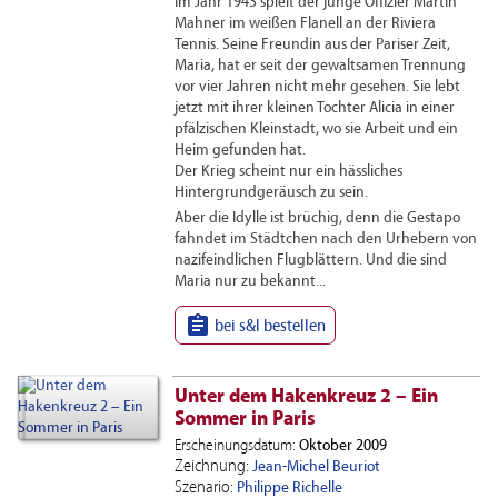
Im Jahr 1943 spielt der junge Offizier Martin
Mahner im weißen Flanell an der Riviera
Tennis. Seine Freundin aus der Pariser Zeit,
Maria, hat er seit der gewaltsamen Trennung
vor vier Jahren nicht mehr gesehen. Sie lebt
jetzt mit ihrer kleinen Tochter Alicia in einer
pfälzischen Kleinstadt, wo sie Arbeit und ein
Heim gefunden hat.
Der Krieg scheint nur ein hässliches
Hintergrundgeräusch zu sein.
Aber die Idylle ist brüchig, denn die Gestapo
fahndet im Städtchen nach den Urhebern von
nazifeindlichen Flugblättern. Und die sind
Maria nur zu bekannt...

bei s&l bestellen
Unter dem Hakenkreuz 2 – Ein
Sommer in Paris
Erscheinungsdatum:
Oktober 2009
Zeichnung:
Jean-Michel Beuriot
Szenario:
Philippe Richelle