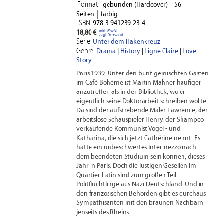
Format:
gebunden (Hardcover)
56
Seiten
farbig
ISBN:
978-3-941239-23-4
inkl. MwSt.
18,80 €
zzgl. Versand
Serie:
Unter dem Hakenkreuz
Genre:
Drama
|
History
|
Ligne Claire
|
Love-
Story
Paris 1939. Unter den bunt gemischten Gästen
im Café Bohème ist Martin Mahner häufiger
anzutreffen als in der Bibliothek, wo er
eigentlich seine Doktorarbeit schreiben wollte.
Da sind der aufstrebende Maler Lawrence, der
arbeitslose Schauspieler Henry, der Shampoo
verkaufende Kommunist Vogel - und
Katharina, die sich jetzt Cathérine nennt. Es
hätte ein unbeschwertes Intermezzo nach
dem beendeten Studium sein können, dieses
Jahr in Paris. Doch die lustigen Gesellen im
Quartier Latin sind zum großen Teil
Politflüchtlinge aus Nazi-Deutschland. Und in
den französischen Behörden gibt es durchaus
Sympathisanten mit den braunen Nachbarn
jenseits des Rheins...