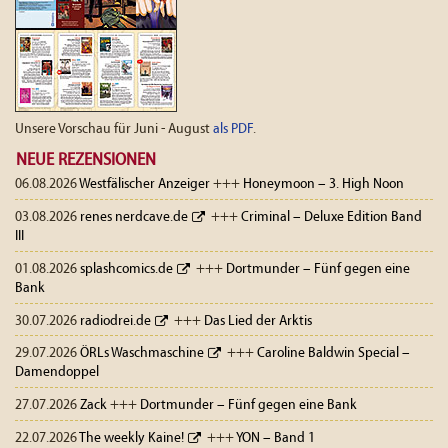
Unsere Vorschau für Juni - August
als PDF
.
NEUE REZENSIONEN
06.08.2026
Westfälischer Anzeiger
+++
Honeymoon – 3. High Noon
03.08.2026
renes nerdcave.de
+++
Criminal – Deluxe Edition Band
III
01.08.2026
splashcomics.de
+++
Dortmunder – Fünf gegen eine
Bank
30.07.2026
radiodrei.de
+++
Das Lied der Arktis
29.07.2026
ÖRLs Waschmaschine
+++
Caroline Baldwin Special –
Damendoppel
27.07.2026
Zack
+++
Dortmunder – Fünf gegen eine Bank
22.07.2026
The weekly Kaine!
+++
YON – Band 1