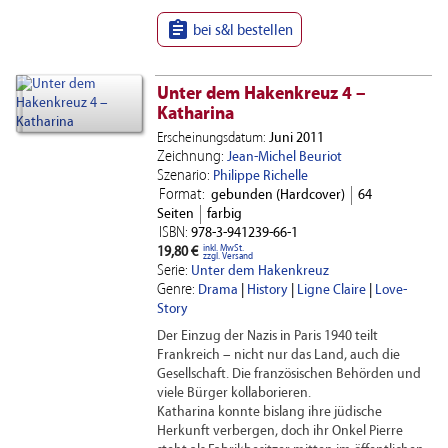

bei s&l bestellen
Unter dem Hakenkreuz 4 –
Katharina
Erscheinungsdatum:
Juni 2011
Zeichnung:
Jean-Michel Beuriot
Szenario:
Philippe Richelle
Format:
gebunden (Hardcover)
64
Seiten
farbig
ISBN:
978-3-941239-66-1
inkl. MwSt.
19,80 €
zzgl. Versand
Serie:
Unter dem Hakenkreuz
Genre:
Drama
|
History
|
Ligne Claire
|
Love-
Story
Der Einzug der Nazis in Paris 1940 teilt
Frankreich – nicht nur das Land, auch die
Gesellschaft. Die französischen Behörden und
viele Bürger kollaborieren.
Katharina konnte bislang ihre jüdische
Herkunft verbergen, doch ihr Onkel Pierre