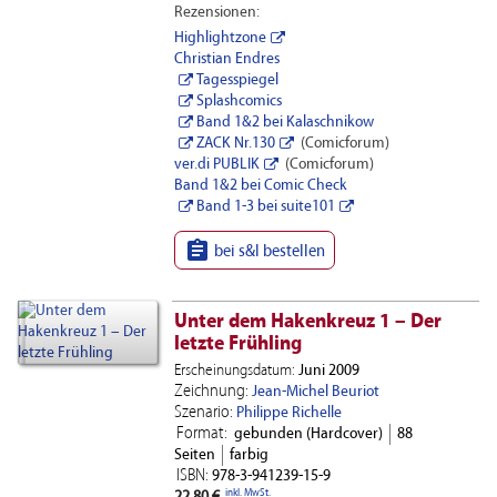
Rezensionen:
Highlightzone
Christian Endres
Tagesspiegel
Splashcomics
Band 1&2 bei Kalaschnikow
ZACK Nr.130
(Comicforum)
ver.di PUBLIK
(Comicforum)
Band 1&2 bei Comic Check
Band 1-3 bei suite101

bei s&l bestellen
Unter dem Hakenkreuz 1 – Der
letzte Frühling
Erscheinungsdatum:
Juni 2009
Zeichnung:
Jean-Michel Beuriot
Szenario:
Philippe Richelle
Format:
gebunden (Hardcover)
88
Seiten
farbig
ISBN:
978-3-941239-15-9
inkl. MwSt.