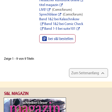
Hessischer Rundfunk online
titel magazin
LIVE!
(Comicforum)
Sprechblase
(Comicforum)
Band 1&2 bei Kalaschnikow
Band 1&2 bei Comic Check
Band 1-3 bei suite101

bei s&l bestellen
Zeige 1 - 9 von 9 Titeln

Zum Seitenanfang
S&L MAGAZIN