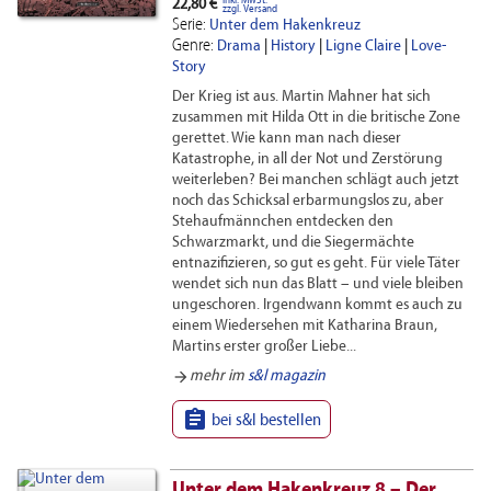
inkl. MwSt.
22,80 €
zzgl. Versand
Serie:
Unter dem Hakenkreuz
Genre:
Drama
|
History
|
Ligne Claire
|
Love-
Story
Der Krieg ist aus. Martin Mahner hat sich
zusammen mit Hilda Ott in die britische Zone
gerettet. Wie kann man nach dieser
Katastrophe, in all der Not und Zerstörung
weiterleben? Bei manchen schlägt auch jetzt
noch das Schicksal erbarmungslos zu, aber
Stehaufmännchen entdecken den
Schwarzmarkt, und die Siegermächte
entnazifizieren, so gut es geht. Für viele Täter
wendet sich nun das Blatt – und viele bleiben
ungeschoren. Irgendwann kommt es auch zu
einem Wiedersehen mit Katharina Braun,
Martins erster großer Liebe...
arrow_forward
mehr im
s&l magazin

bei s&l bestellen
Unter dem Hakenkreuz 8 – Der