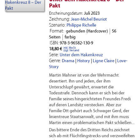
Pakt
Erscheinungsdatum:
Juli 2023
Zeichnung:
Jean-Michel Beuriot
Szenario:
Philippe Richelle
Format:
gebunden (Hardcover)
56
Seiten
farbig
ISBN:
978-3-96582-130-9
inkl. MwSt.
18,80 €
zzgl. Versand
Serie:
Unter dem Hakenkreuz
Genre:
Drama
|
History
|
Ligne Claire
|
Love-
Story
Martin Mahner ist von der Wehrmacht
desertiert. Ihn und jeden, der ihm
Unterschlupf gewährt, erwartet die
Todesstrafe. Dennoch kann er sich bei der
Familie seines hingerichteten Freundes Fredi
auf deren Landsitz verstecken. Aber zur
Familie Ott gehört auch Schwager Gerd, der
linientreue Staatsanwalt, und mit ihm muss
Martin einen problematischen Pakt schließen...
Das bittere Ende des Dritten Reichs zeichnet
sich ab mit Flüchtlingstrecks und verzweifelten