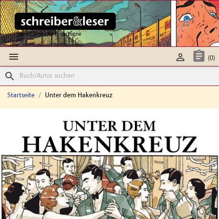
Feine Comics für Erwachsene



(0)
search
Startseite
Unter dem Hakenkreuz