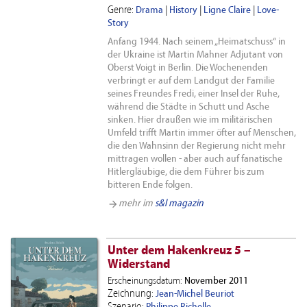
Genre:
Drama
|
History
|
Ligne Claire
|
Love-
Story
Anfang 1944. Nach seinem „Heimatschuss“ in
der Ukraine ist Martin Mahner Adjutant von
Oberst Voigt in Berlin. Die Wochenenden
verbringt er auf dem Landgut der Familie
seines Freundes Fredi, einer Insel der Ruhe,
während die Städte in Schutt und Asche
sinken. Hier draußen wie im militärischen
Umfeld trifft Martin immer öfter auf Menschen,
die den Wahnsinn der Regierung nicht mehr
mittragen wollen - aber auch auf fanatische
Hitlergläubige, die dem Führer bis zum
bitteren Ende folgen.
arrow_forward
mehr im
s&l magazin
Unter dem Hakenkreuz 5 –
Widerstand
Erscheinungsdatum:
November 2011
Zeichnung:
Jean-Michel Beuriot