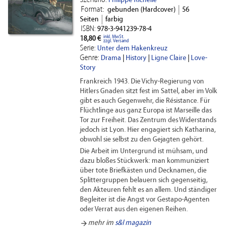
Szenario:
Philippe Richelle
Format:
gebunden (Hardcover)
56
Seiten
farbig
ISBN:
978-3-941239-78-4
inkl. MwSt.
18,80 €
zzgl. Versand
Serie:
Unter dem Hakenkreuz
Genre:
Drama
|
History
|
Ligne Claire
|
Love-
Story
Frankreich 1943. Die Vichy-Regierung von
Hitlers Gnaden sitzt fest im Sattel, aber im Volk
gibt es auch Gegenwehr, die Résistance. Für
Flüchtlinge aus ganz Europa ist Marseille das
Tor zur Freiheit. Das Zentrum des Widerstands
jedoch ist Lyon. Hier engagiert sich Katharina,
obwohl sie selbst zu den Gejagten gehört.
Die Arbeit im Untergrund ist mühsam, und
dazu bloßes Stückwerk: man kommuniziert
über tote Briefkästen und Decknamen, die
Splittergruppen belauern sich gegenseitig,
den Akteuren fehlt es an allem. Und ständiger
Begleiter ist die Angst vor Gestapo-Agenten
oder Verrat aus den eigenen Reihen.
arrow_forward
mehr im
s&l magazin