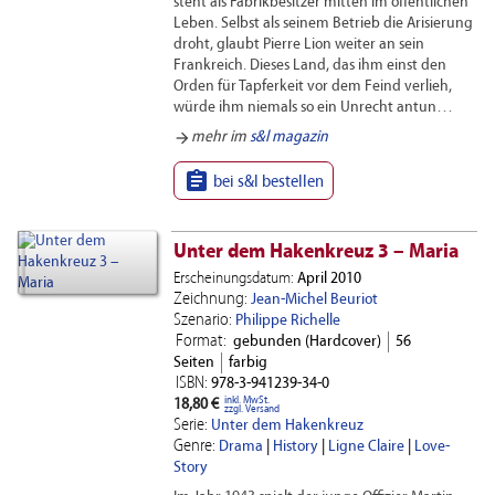
steht als Fabrikbesitzer mitten im öffentlichen
Leben. Selbst als seinem Betrieb die Arisierung
droht, glaubt Pierre Lion weiter an sein
Frankreich. Dieses Land, das ihm einst den
Orden für Tapferkeit vor dem Feind verlieh,
würde ihm niemals so ein Unrecht antun…
arrow_forward
mehr im
s&l magazin

bei s&l bestellen
Unter dem Hakenkreuz 3 – Maria
Erscheinungsdatum:
April 2010
Zeichnung:
Jean-Michel Beuriot
Szenario:
Philippe Richelle
Format:
gebunden (Hardcover)
56
Seiten
farbig
ISBN:
978-3-941239-34-0
inkl. MwSt.
18,80 €
zzgl. Versand
Serie:
Unter dem Hakenkreuz
Genre:
Drama
|
History
|
Ligne Claire
|
Love-
Story