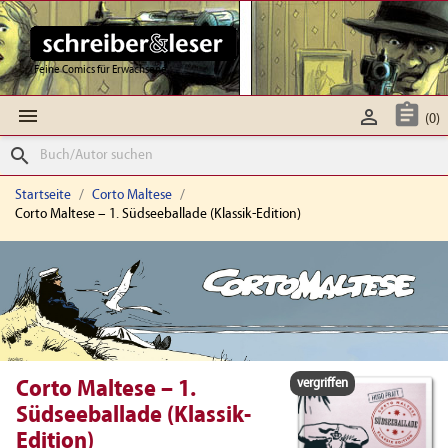
Feine Comics für Erwachsene



(0)
search
Startseite
Corto Maltese
Corto Maltese – 1. Südseeballade (Klassik-Edition)
vergriffen
Corto Maltese – 1.
Südseeballade (Klassik-
Edition)