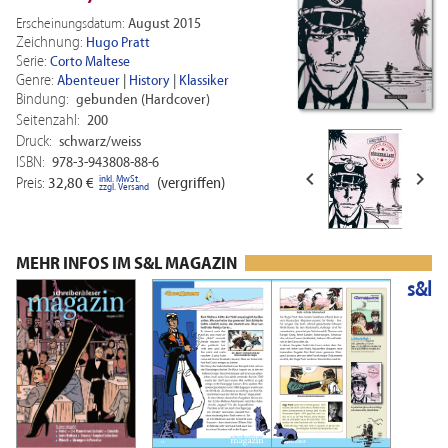
Erscheinungsdatum:
August 2015
Zeichnung:
Hugo Pratt
Serie:
Corto Maltese
Genre:
Abenteuer
|
History
|
Klassiker
Bindung:
gebunden (Hardcover)
Seitenzahl:
200
Druck:
schwarz/weiss
ISBN:
978-3-943808-88-6


inkl. MwSt.
Preis:
32,80 €
(vergriffen)
zzgl. Versand
MEHR INFOS IM S&L MAGAZIN
s&l