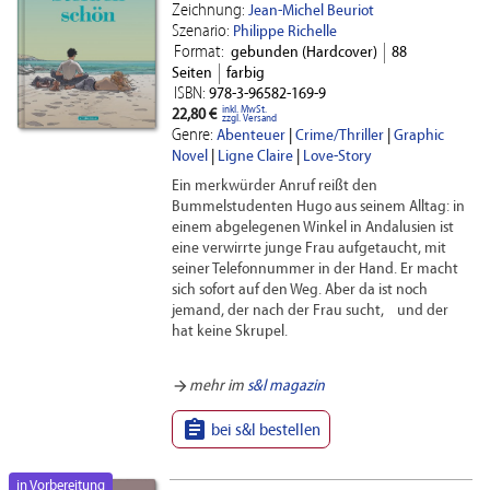
Zeichnung:
Jean-Michel Beuriot
Szenario:
Philippe Richelle
Format:
gebunden (Hardcover)
88
Seiten
farbig
ISBN:
978-3-96582-169-9
inkl. MwSt.
22,80 €
zzgl. Versand
Genre:
Abenteuer
|
Crime/Thriller
|
Graphic
Novel
|
Ligne Claire
|
Love-Story
Ein merkwürder Anruf reißt den
Bummelstudenten Hugo aus seinem Alltag: in
einem abgelegenen Winkel in Andalusien ist
eine verwirrte junge Frau aufgetaucht, mit
seiner Telefonnummer in der Hand. Er macht
sich sofort auf den Weg. Aber da ist noch
jemand, der nach der Frau sucht, und der
hat keine Skrupel.
arrow_forward
mehr im
s&l magazin

bei s&l bestellen
in Vorbereitung