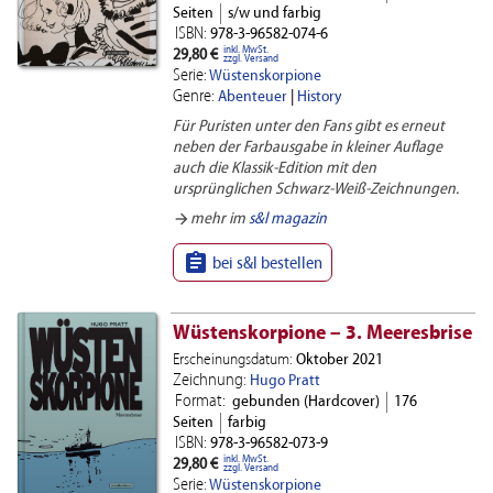
Seiten
s/w und farbig
ISBN:
978-3-96582-074-6
inkl. MwSt.
29,80 €
zzgl. Versand
Serie:
Wüstenskorpione
Genre:
Abenteuer
|
History
Für Puristen unter den Fans gibt es erneut
neben der Farbausgabe in kleiner Auflage
auch die Klassik-Edition mit den
ursprünglichen Schwarz-Weiß-Zeichnungen.
arrow_forward
mehr im
s&l magazin

bei s&l bestellen
Wüstenskorpione – 3. Meeresbrise
Erscheinungsdatum:
Oktober 2021
Zeichnung:
Hugo Pratt
Format:
gebunden (Hardcover)
176
Seiten
farbig
ISBN:
978-3-96582-073-9
inkl. MwSt.
29,80 €
zzgl. Versand
Serie:
Wüstenskorpione