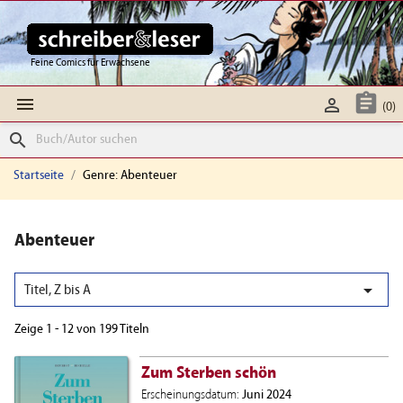
Feine Comics für Erwachsene



(0)
search
Startseite
Genre: Abenteuer
Abenteuer

Titel, Z bis A
Zeige 1 - 12 von 199 Titeln
Zum Sterben schön
Erscheinungsdatum:
Juni 2024