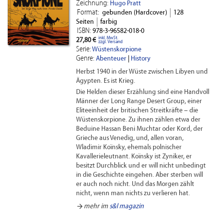
Zeichnung:
Hugo Pratt
Format:
gebunden (Hardcover)
128
Seiten
farbig
ISBN:
978-3-96582-018-0
inkl. MwSt.
27,80 €
zzgl. Versand
Serie:
Wüstenskorpione
Genre:
Abenteuer
|
History
Herbst 1940 in der Wüste zwischen Libyen und
Ägypten. Es ist Krieg.
Die Helden dieser Erzählung sind eine Handvoll
Männer der Long Range Desert Group, einer
Eliteeinheit der britischen Streitkräfte – die
Wüstenskorpione. Zu ihnen zählen etwa der
Beduine Hassan Beni Muchtar oder Kord, der
Grieche aus Venedig, und, allen voran,
Wladimir Koïnsky, ehemals polnischer
Kavallerieleutnant. Koïnsky ist Zyniker, er
besitzt Durchblick und er will nicht unbedingt
in die Geschichte eingehen. Aber sterben will
er auch noch nicht. Und das Morgen zählt
nicht, wenn man nichts zu verlieren hat.
arrow_forward
mehr im
s&l magazin