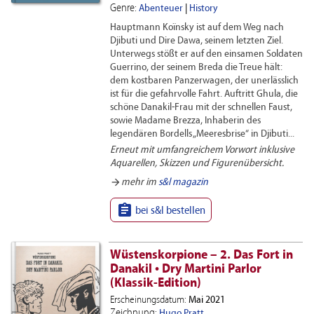
Genre:
Abenteuer
|
History
Hauptmann Koïnsky ist auf dem Weg nach
Djibuti und Dire Dawa, seinem letzten Ziel.
Unterwegs stößt er auf den einsamen Soldaten
Guerrino, der seinem Breda die Treue hält:
dem kostbaren Panzerwagen, der unerlässlich
ist für die gefahrvolle Fahrt. Auftritt Ghula, die
schöne Danakil-Frau mit der schnellen Faust,
sowie Madame Brezza, Inhaberin des
legendären Bordells „Meeresbrise“ in Djibuti...
Erneut mit umfangreichem Vorwort inklusive
Aquarellen, Skizzen und Figurenübersicht.
arrow_forward
mehr im
s&l magazin

bei s&l bestellen
Wüstenskorpione – 2. Das Fort in
Danakil • Dry Martini Parlor
(Klassik-Edition)
Erscheinungsdatum:
Mai 2021
Zeichnung:
Hugo Pratt