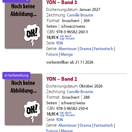
YON – Band 3
Erscheinungsdatum:
Januar 2027
Zeichnung:
Camille Broutin
Format:
broschiert
304
Seiten
schwarz/weiss
ISBN:
978-3-96582-260-3
inkl. MwSt.
18,95 €
zzgl. Versand
Serie:
YON
Genre:
Abenteuer
|
Drama
|
Fantastisch
|
Future
|
Manga
vorbestellbar ab 21.11.2026
in Vorbereitung
YON – Band 2
Erscheinungsdatum:
Oktober 2026
Zeichnung:
Camille Broutin
Format:
broschiert
288
Seiten
schwarz/weiss
ISBN:
978-3-96582-250-4
inkl. MwSt.
18,95 €
zzgl. Versand
Serie:
YON
Genre:
Abenteuer
|
Drama
|
Fantastisch
|
Future
|
Manga