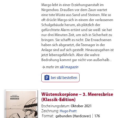
Margo lebt in einer Erziehungsanstalt im
Nirgendwo. Draußen vor dem Zaun wartet
eine tote Wüste aus Sand und Steinen. Wie so
oft drückt Margo sich in einem der verlassenen
Schulgebäude herum, als plötzlich der
gefürchtete Alarm ertönt und sie weiß: sie hat
nur drei Minuten Zeit, um sich in Sicherheit zu
bringen. Sie schafft es nicht. Die Erwachsenen
haben sich abgesetzt, die Teenager in der
Anlage sind auf sich gestellt. Hinauszugehen ist
jetzt lebensgefährlich. Aber die wahre
Bedrohung kommt gar nicht von außerhalb...
arrow_forward
mehr im
s&l magazin

bei s&l bestellen
Wüstenskorpione – 3. Meeresbrise
(Klassik-Edition)
Erscheinungsdatum:
Oktober 2021
Zeichnung:
Hugo Pratt
Format:
gebunden (Hardcover)
176