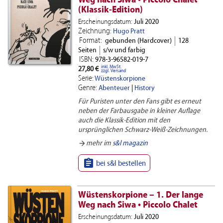
Weg nach Siwa • Piccolo Chalet
(Klassik-Edition)
Erscheinungsdatum:
Juli 2020
Zeichnung:
Hugo Pratt
Format:
gebunden (Hardcover)
128
Seiten
s/w und farbig
ISBN:
978-3-96582-019-7
inkl. MwSt.
27,80 €
zzgl. Versand
Serie:
Wüstenskorpione
Genre:
Abenteuer
|
History
Für Puristen unter den Fans gibt es erneut
neben der Farbausgabe in kleiner Auflage
auch die Klassik-Edition mit den
ursprünglichen Schwarz-Weiß-Zeichnungen.
arrow_forward
mehr im
s&l magazin

bei s&l bestellen
Wüstenskorpione – 1. Der lange
Weg nach Siwa • Piccolo Chalet
Erscheinungsdatum:
Juli 2020