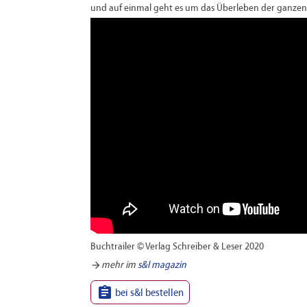
und auf einmal geht es um das Überleben der ganzen 
Buchtrailer © Verlag Schreiber & Leser 2020
arrow_forward
mehr im
s&l magazin

bei s&l bestellen