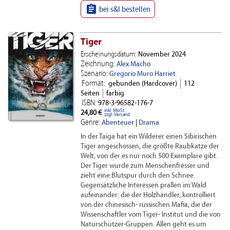

bei s&l bestellen
Tiger
Erscheinungsdatum:
November 2024
Zeichnung:
Alex Macho
Szenario:
Gregorio Muro Harriet
Format:
gebunden (Hardcover)
112
Seiten
farbig
ISBN:
978-3-96582-176-7
inkl. MwSt.
24,80 €
zzgl. Versand
Genre:
Abenteuer
|
Drama
In der Taiga hat ein Wilderer einen Sibirischen
Tiger angeschossen, die größte Raubkatze der
Welt, von der es nur noch 500 Exemplare gibt.
Der Tiger wurde zum Menschenfresser und
zieht eine Blutspur durch den Schnee.
Gegensätzliche Interessen prallen im Wald
aufeinander: die der Holzhändler, kontrolliert
von der chinesisch- russischen Mafia, die der
Wissenschaftler vom Tiger- Institut und die von
Naturschützer-Gruppen. Allen geht es um