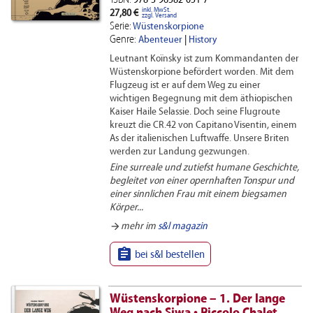
ISBN:
978-3-96582-051-7
inkl. MwSt.
27,80 €
zzgl. Versand
Serie:
Wüstenskorpione
Genre:
Abenteuer
|
History
Leutnant Koïnsky ist zum Kommandanten der
Wüstenskorpione befördert worden. Mit dem
Flugzeug ist er auf dem Weg zu einer
wichtigen Begegnung mit dem äthiopischen
Kaiser Haile Selassie. Doch seine Flugroute
kreuzt die CR.42 von Capitano Visentin, einem
As der italienischen Luftwaffe. Unsere Briten
werden zur Landung gezwungen.
Eine surreale und zutiefst humane Geschichte,
begleitet von einer opernhaften Tonspur und
einer sinnlichen Frau mit einem biegsamen
Körper...
arrow_forward
mehr im
s&l magazin

bei s&l bestellen
Wüstenskorpione – 1. Der lange