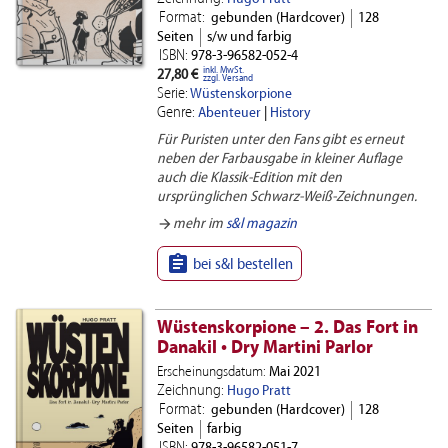
Format:
gebunden (Hardcover)
128
Seiten
s/w und farbig
ISBN:
978-3-96582-052-4
inkl. MwSt.
27,80 €
zzgl. Versand
Serie:
Wüstenskorpione
Genre:
Abenteuer
|
History
Für Puristen unter den Fans gibt es erneut
neben der Farbausgabe in kleiner Auflage
auch die Klassik-Edition mit den
ursprünglichen Schwarz-Weiß-Zeichnungen.
arrow_forward
mehr im
s&l magazin

bei s&l bestellen
Wüstenskorpione – 2. Das Fort in
Danakil • Dry Martini Parlor
Erscheinungsdatum:
Mai 2021
Zeichnung:
Hugo Pratt
Format:
gebunden (Hardcover)
128
Seiten
farbig