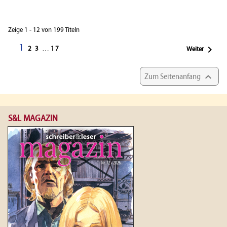
Zeige 1 - 12 von 199 Titeln
1

2
3
…
17
Weiter

Zum Seitenanfang
S&L MAGAZIN