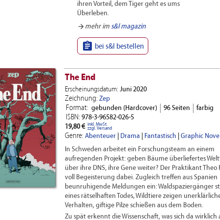
ihren Vorteil, dem Tiger geht es ums
Überleben.
arrow_forward
mehr im
s&l magazin

bei s&l bestellen
The End
Erscheinungsdatum:
Juni 2020
Zeichnung:
Zep
Format:
gebunden (Hardcover)
96 Seiten
farbig
ISBN:
978-3-96582-026-5
inkl. MwSt.
19,80 €
zzgl. Versand
Genre:
Abenteuer
|
Drama
|
Fantastisch
|
Graphic Nove
In Schweden arbeitet ein Forschungsteam an einem
aufregenden Projekt: geben Bäume überliefertes Wel
über ihre DNS, ihre Gene weiter? Der Praktikant Theo F
voll Begeisterung dabei. Zugleich treffen aus Spanien
beunruhigende Meldungen ein: Waldspaziergänger s
eines rätselhaften Todes, Wildtiere zeigen unerklärlich
Verhalten, giftige Pilze schießen aus dem Boden.
Zu spät erkennt die Wissenschaft, was sich da wirklich