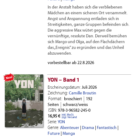
In der Anstalt haben sich die verbliebenen
Mädchen an einem sicheren Ort versammelt.
Angst und Anspannung entladen sich in
Streitigkeiten, ganze Gruppen befeinden sich.
Die aggressive Max wütet gegen die
vernünftige, resolute Dan. Derweil bemühen
sich Margo und Olga, auf den Flachdächern
das „Ereignis” zu ergründen und das Unheil
abzuwenden.
vorbestellbar ab 22.8.2026
NEU
YON – Band 1
Erscheinungsdatum:
Juli 2026
Zeichnung:
Camille Broutin
Format:
broschiert
192
Seiten
schwarz/weiss
ISBN:
978-3-96582-245-0
inkl. MwSt.
16,95 €
zzgl. Versand
Serie:
YON
Genre:
Abenteuer
|
Drama
|
Fantastisch
|
Future
|
Manga