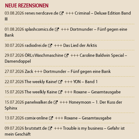
NEUE REZENSIONEN
03.08.2026
renes nerdcave.de
+++
Criminal – Deluxe Edition Band
III
01.08.2026
splashcomics.de
+++
Dortmunder – Fünf gegen eine
Bank
30.07.2026
radiodrei.de
+++
Das Lied der Arktis
29.07.2026
ÖRLs Waschmaschine
+++
Caroline Baldwin Special –
Damendoppel
27.07.2026
Zack
+++
Dortmunder – Fünf gegen eine Bank
22.07.2026
The weekly Kaine!
+++
YON – Band 1
15.07.2026
The weelkly Kaine
+++
Roxane – Gesamtausgabe
15.07.2026
panelwalker.de
+++
Honeymoon – 1. Der Kuss der
Sphinx
13.07.2026
comix-online
+++
Roxane – Gesamtausgabe
09.07.2026
brutstatt.de
+++
Trouble is my business – Gefahr ist
mein Geschäft