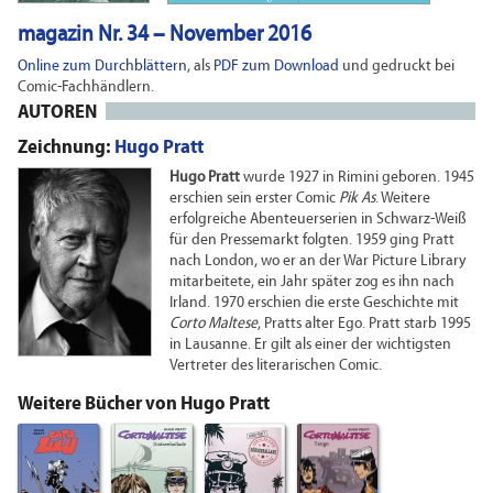
magazin Nr. 34 – November 2016
Online zum Durchblättern
, als
PDF zum Download
und gedruckt bei
Comic-Fachhändlern.
AUTOREN
Zeichnung:
Hugo Pratt
Hugo Pratt
wurde 1927 in Rimini geboren. 1945
erschien sein erster Comic
Pik As
. Weitere
erfolgreiche Abenteuerserien in Schwarz-Weiß
für den Pressemarkt folgten. 1959 ging Pratt
nach London, wo er an der War Picture Library
mitarbeitete, ein Jahr später zog es ihn nach
Irland. 1970 erschien die erste Geschichte mit
Corto Maltese
, Pratts alter Ego. Pratt starb 1995
in Lausanne. Er gilt als einer der wichtigsten
Vertreter des literarischen Comic.
Weitere Bücher von Hugo Pratt