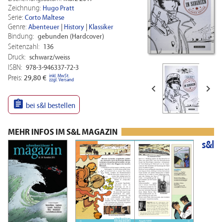
Zeichnung:
Hugo Pratt
Serie:
Corto Maltese
Genre:
Abenteuer
|
History
|
Klassiker
Bindung:
gebunden (Hardcover)
Seitenzahl:
136
Druck:
schwarz/weiss
ISBN:
978-3-946337-72-3
inkl. MwSt.
Preis:
29,80 €
zzgl. Versand



bei s&l bestellen
MEHR INFOS IM S&L MAGAZIN
s&l