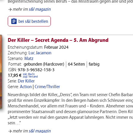
Begleiterscheinung seines Berufs – das Misstrauen gegen alle und jed
mehr im
s&l magazin
arrow_forward

bei s&l bestellen
Der Killer – Secret Agenda – 5. Am Abgrund
Erscheinungsdatum:
Februar 2024
Zeichnung:
Luc Jacamon
Szenario:
Matz
Format:
gebunden (Hardcover)
64 Seiten
farbig
ISBN:
978-3-96582-158-3
inkl. MwSt.
17,95 €
zzgl. Versand
Serie:
Der Killer
Genre:
Action
|
Crime/Thriller
Neuerdings bildet der Killer, „Denis“, ein Team mit seiner Chefin Barba
groß für einen Einzelkämpfer: In den Bergen haben sich Schleuser eing
Menschenhandel, vor allem mit Frauen und – Kindern. Abnehmer sowie
prominenter Staatsanwalt und dessen glamouröse Partnerin. Dem Kille
„Jetzt werden wir mal den ganzen Apparat lahmlegen. Nicht immer n
sein…”
mehr im
s&l magazin
arrow_forward