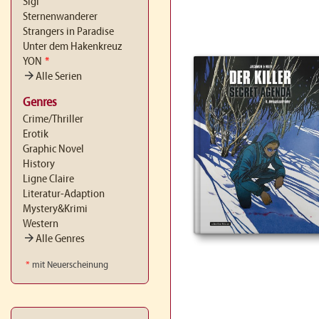
Sigi
Sternenwanderer
Strangers in Paradise
Unter dem Hakenkreuz
YON
*
arrow_forward
Alle Serien
Genres
Crime/Thriller
Erotik
Graphic Novel
History
Ligne Claire
Literatur-Adaption
Mystery&Krimi
Western
arrow_forward
Alle Genres
*
mit Neuerscheinung