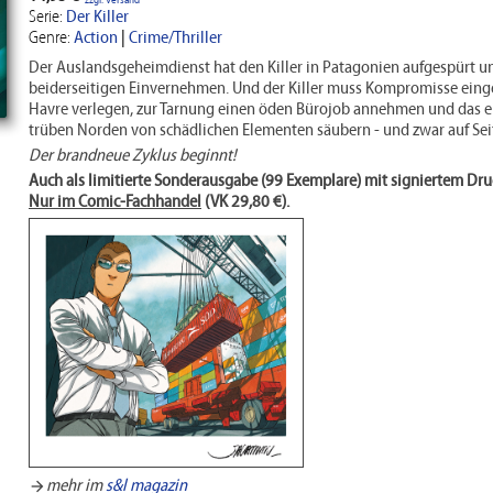
zzgl. Versand
Serie:
Der Killer
Genre:
Action
|
Crime/Thriller
Der Auslandsgeheimdienst hat den Killer in Patagonien aufgespürt u
beiderseitigen Einvernehmen. Und der Killer muss Kompromisse eing
Havre verlegen, zur Tarnung einen öden Bürojob annehmen und das er
trüben Norden von schädlichen Elementen säubern - und zwar auf Se
Der brandneue Zyklus beginnt!
Auch als limitierte Sonderausgabe (99 Exemplare) mit signiertem Druc
Nur im Comic-Fachhandel
(VK 29,80 €).
mehr im
s&l magazin
arrow_forward