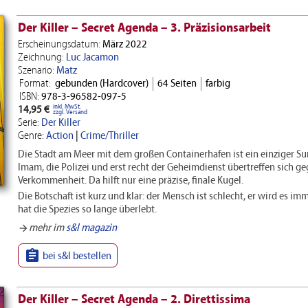
Der Killer – Secret Agenda – 3. Präzisionsarbeit
Erscheinungsdatum:
März 2022
Zeichnung:
Luc Jacamon
Szenario:
Matz
Format:
gebunden (Hardcover)
64 Seiten
farbig
ISBN:
978-3-96582-097-5
inkl. MwSt.
14,95 €
zzgl. Versand
Serie:
Der Killer
Genre:
Action
|
Crime/Thriller
Die Stadt am Meer mit dem großen Containerhafen ist ein einziger Su
Imam, die Polizei und erst recht der Geheimdienst übertreffen sich g
Verkommenheit. Da hilft nur eine präzise, finale Kugel.
Die Botschaft ist kurz und klar: der Mensch ist schlecht, er wird es i
hat die Spezies so lange überlebt.
mehr im
s&l magazin
arrow_forward

bei s&l bestellen
Der Killer – Secret Agenda – 2. Direttissima