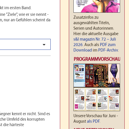
ekt im ersten Band.
ne "Ziele", wie er sie nennt -
Zusatzinfos zu
n, nur an Gefühlen scheint da
ausgewählten Titeln,
Serien und Autorinnen.
Hier die aktuelle Ausgabe
s&l magazin Nr. 72 – Juli

2026
. Auch als
PDF zum
Download
im
PDF-Archiv
.
PROGRAMMVORSCHAU
egner kennt er nicht. Sind es
Unsere Vorschau für Juni -
sche Umfeld des korrupten
August
als PDF
.
t die härteste