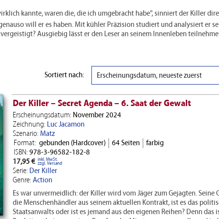
irklich kannte, waren die, die ich umgebracht habe", sinniert der Killer dir
genauso will er es haben. Mit kühler Präzision studiert und analysiert er sei
o vergeistigt? Ausgiebig lässt er den Leser an seinem Innenleben teilnehme
Sortiert nach:
Erscheinungsdatum, neueste zuerst
Der Killer – Secret Agenda – 6. Saat der Gewalt
Erscheinungsdatum:
November 2024
Zeichnung:
Luc Jacamon
Szenario:
Matz
Format:
gebunden (Hardcover)
64 Seiten
farbig
ISBN:
978-3-96582-182-8
inkl. MwSt.
17,95 €
zzgl. Versand
Serie:
Der Killer
Genre:
Action
Es war unvermeidlich: der Killer wird vom Jäger zum Gejagten. Seine G
die Menschenhändler aus seinem aktuellen Kontrakt, ist es das politi
Staatsanwalts oder ist es jemand aus den eigenen Reihen? Denn das is