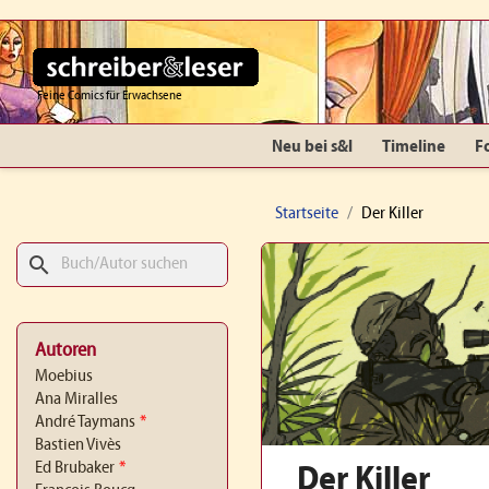
Feine Comics für Erwachsene
Neu bei s&l
Timeline
F
Startseite
Der Killer
search
Autoren
Moebius
Ana Miralles
André Taymans
*
Bastien Vivès
Ed Brubaker
*
Der Killer