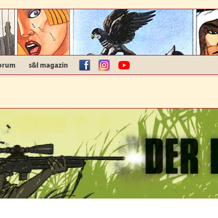
orum
s&l magazin
facebook
Instagram
YouTube