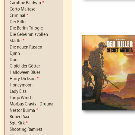
Caroline Baldwin
*
Corto Maltese
Criminal
*
Der Killer
Die Berlin-Trilogie
Die Geheimnisvollen
Städte
*
Die neuen Russen
Djinn
Don
Gipfel der Götter
Halloween Blues
Harry Dickson
*
Honeymoon
Lady Elza
Largo Winch
Morbus Gravis - Druuna
Nestor Burma
*
Robert Sax
Sgt. Kirk
*
Shooting Ramirez