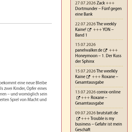
27.07.2026
Zack
+++
Dortmunder – Fünf gegen
eine Bank
22.07.2026
The weekly
Kaine!
+++
YON –
Band 1
15.07.2026
panelwalker.de
+++
Honeymoon – 1. Der Kuss
der Sphinx
15.07.2026
The weelkly
Kaine
+++
Roxane –
Gesamtausgabe
 bekommt eine neue Bleibe
s zwei Kinder, Opfer eines
13.07.2026
comix-online
ieren – und womöglich sein
+++
Roxane –
weiten Spiel von Macht und
Gesamtausgabe
09.07.2026
brutstatt.de
+++
Trouble is my
business – Gefahr ist mein
Geschäft