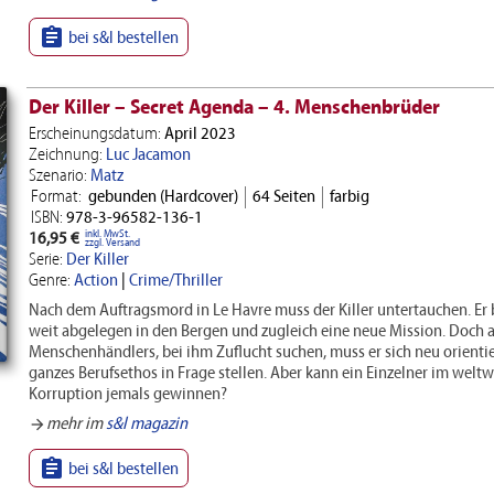

bei s&l bestellen
Der Killer – Secret Agenda – 4. Menschenbrüder
Erscheinungsdatum:
April 2023
Zeichnung:
Luc Jacamon
Szenario:
Matz
Format:
gebunden (Hardcover)
64 Seiten
farbig
ISBN:
978-3-96582-136-1
inkl. MwSt.
16,95 €
zzgl. Versand
Serie:
Der Killer
Genre:
Action
|
Crime/Thriller
Nach dem Auftragsmord in Le Havre muss der Killer untertauchen. Er
weit abgelegen in den Bergen und zugleich eine neue Mission. Doch al
Menschenhändlers, bei ihm Zuflucht suchen, muss er sich neu orient
ganzes Berufsethos in Frage stellen. Aber kann ein Einzelner im welt
Korruption jemals gewinnen?
mehr im
s&l magazin
arrow_forward

bei s&l bestellen