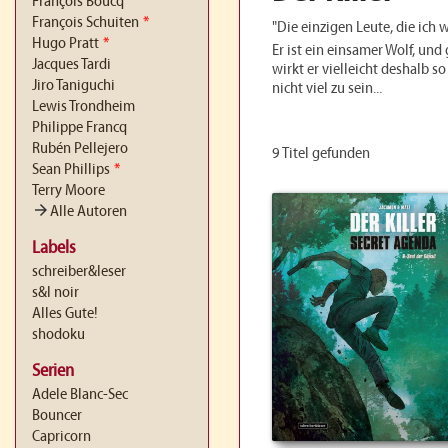
François Boucq
François Schuiten
*
"Die einzigen Leute, die ich w
Hugo Pratt
*
Er ist ein einsamer Wolf, und 
Jacques Tardi
wirkt er vielleicht deshalb s
Jiro Taniguchi
nicht viel zu sein...
Lewis Trondheim
Philippe Francq
Rubén Pellejero
9 Titel gefunden
Sean Phillips
*
Terry Moore
arrow_forward
Alle Autoren
Labels
schreiber&leser
s&l noir
Alles Gute!
shodoku
Serien
Adele Blanc-Sec
Bouncer
Capricorn