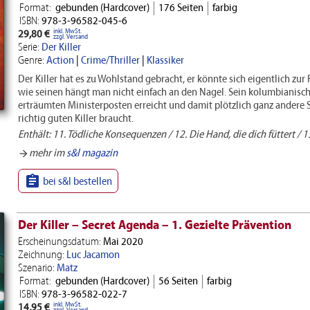
Format:
gebunden (Hardcover)
176 Seiten
farbig
ISBN:
978-3-96582-045-6
inkl. MwSt.
29,80 €
zzgl. Versand
Serie:
Der Killer
Genre:
Action
|
Crime/Thriller
|
Klassiker
Der Killer hat es zu Wohlstand gebracht, er könnte sich eigentlich zur
wie seinen hängt man nicht einfach an den Nagel. Sein kolumbianisc
erträumten Ministerposten erreicht und damit plötzlich ganz andere So
richtig guten Killer braucht.
Enthält: 11. Tödliche Konsequenzen / 12. Die Hand, die dich füttert / 1
mehr im
s&l magazin
arrow_forward

bei s&l bestellen
Der Killer – Secret Agenda – 1. Gezielte Prävention
Erscheinungsdatum:
Mai 2020
Zeichnung:
Luc Jacamon
Szenario:
Matz
Format:
gebunden (Hardcover)
56 Seiten
farbig
ISBN:
978-3-96582-022-7
inkl. MwSt.
14,95 €