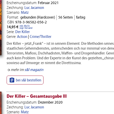
Erscheinungsdatum:
Februar 2021
Zeichnung:
Luc Jacamon
Szenario:
Matz
Format:
gebunden (Hardcover)
56 Seiten
farbig
ISBN:
978-3-96582-056-2
inkl. MwSt.
14,95 €
zzgl. Versand
Serie:
Der Killer
Genre:
Action
|
Crime/Thriller
Der Killer – jetzt „Frank“ – ist in seinem Element. Die Methoden seine
staatlichen Geheimdienstes, unterscheiden sich nur minimal von dene
Terroristen, Mafiosi, Dschihadisten, Waffen- und Drogenhändler. Gewi
auch kein Problem. Und der Experte in der Kunst des gezielten, „chirur
sowieso auf Umwege: er nimmt die Direttissima.
mehr im
s&l magazin
arrow_forward

bei s&l bestellen
Der Killer – Gesamtausgabe III
Erscheinungsdatum:
Dezember 2020
Zeichnung:
Luc Jacamon
Szenario:
Matz