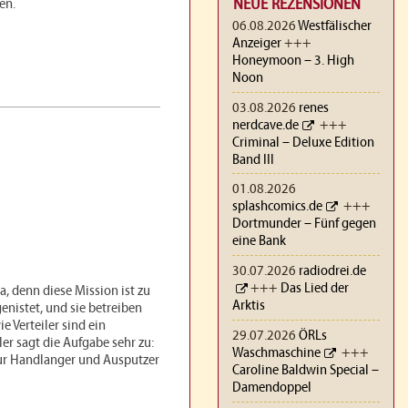
NEUE REZENSIONEN
en.
06.08.2026
Westfälischer
Anzeiger
+++
Honeymoon – 3. High
Noon
03.08.2026
renes
nerdcave.de
+++
Criminal – Deluxe Edition
Band III
01.08.2026
splashcomics.de
+++
Dortmunder – Fünf gegen
eine Bank
30.07.2026
radiodrei.de
+++
Das Lied der
ra, denn diese Mission ist zu
Arktis
enistet, und sie betreiben
 Verteiler sind ein
29.07.2026
ÖRLs
r sagt die Aufgabe sehr zu:
Waschmaschine
+++
ur Handlanger und Ausputzer
Caroline Baldwin Special –
Damendoppel