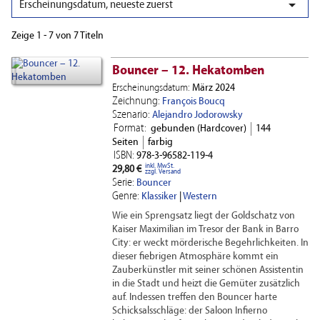

Erscheinungsdatum, neueste zuerst
Zeige 1 - 7 von 7 Titeln
Bouncer – 12. Hekatomben
Erscheinungsdatum:
März 2024
Zeichnung:
François Boucq
Szenario:
Alejandro Jodorowsky
Format:
gebunden (Hardcover)
144
Seiten
farbig
ISBN:
978-3-96582-119-4
inkl. MwSt.
29,80 €
zzgl. Versand
Serie:
Bouncer
Genre:
Klassiker
|
Western
Wie ein Sprengsatz liegt der Goldschatz von
Kaiser Maximilian im Tresor der Bank in Barro
City: er weckt mörderische Begehrlichkeiten. In
dieser fiebrigen Atmosphäre kommt ein
Zauberkünstler mit seiner schönen Assistentin
in die Stadt und heizt die Gemüter zusätzlich
auf. Indessen treffen den Bouncer harte
Schicksalsschläge: der Saloon Infierno