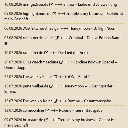
10.08.2026
manga2you.de
+++
Shinju – Liebe und Verzweiflung
09.08.2026
highlightzone.de
+++
Trouble is my business – Gefahr ist
mein Geschäft
06.08.2026
Westfälischer Anzeiger
+++
Honeymoon – 3. High Noon
03.08.2026
renes nerdcave.de
+++
Criminal – Deluxe Edition Band
III
30.07.2026
radiodrei.de
+++
Das Lied der Arktis
29.07.2026
ÖRLs Waschmaschine
+++
Caroline Baldwin Special –
Damendoppel
22.07.2026
The weekly Kaine!
+++
YON – Band 1
15.07.2026
panelwalker.de
+++
Honeymoon – 1. Der Kuss der
Sphinx
15.07.2026
The weelkly Kaine
+++
Roxane – Gesamtausgabe
13.07.2026
comix-online
+++
Roxane – Gesamtausgabe
09.07.2026
brutstatt.de
+++
Trouble is my business – Gefahr ist
mein Geschäft