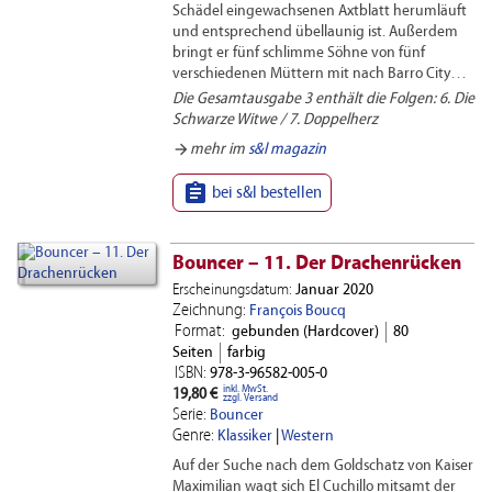
Schädel eingewachsenen Axtblatt herumläuft
und entsprechend übellaunig ist. Außerdem
bringt er fünf schlimme Söhne von fünf
verschiedenen Müttern mit nach Barro City…
Die Gesamtausgabe 3 enthält die Folgen: 6. Die
Schwarze Witwe / 7. Doppelherz
arrow_forward
mehr im
s&l magazin

bei s&l bestellen
Bouncer – 11. Der Drachenrücken
Erscheinungsdatum:
Januar 2020
Zeichnung:
François Boucq
Format:
gebunden (Hardcover)
80
Seiten
farbig
ISBN:
978-3-96582-005-0
inkl. MwSt.
19,80 €
zzgl. Versand
Serie:
Bouncer
Genre:
Klassiker
|
Western
Auf der Suche nach dem Goldschatz von Kaiser
Maximilian wagt sich El Cuchillo mitsamt der