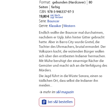
Format:
gebunden (Hardcover)
80
Seiten
farbig
ISBN:
978-3-946337-97-3
inkl. MwSt.
19,80 €
zzgl. Versand
Serie:
Bouncer
Genre:
Klassiker
|
Western
Endlich wollte der Bouncer mal durchatmen,
nachdem er Ugly John hinter Gitter gebracht
hatte. Aber in Barro City wurde Gretel, die
Tochter des Uhrmachers, brutal ermordet. Der
Volkszorn kocht, die wütenden Bürger wollen
sich über den erstbesten Indianer hermachen.
Mit Mühe beruhigt der einarmige Rächer die
Gemüter und macht sich an die Verfolgung des
Mörders.
Die Jagd führt in die Wüste Sonora, einen so
tödlichen Ort, dass selbst die Indianer ihn
meiden...
arrow_forward
mehr im
s&l magazin

bei s&l bestellen