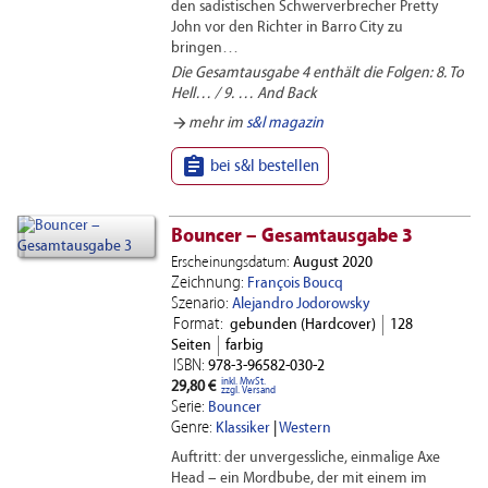
den sadistischen Schwerverbrecher Pretty
John vor den Richter in Barro City zu
bringen…
Die Gesamtausgabe 4 enthält die Folgen: 8. To
Hell… / 9. … And Back
arrow_forward
mehr im
s&l magazin

bei s&l bestellen
Bouncer – Gesamtausgabe 3
Erscheinungsdatum:
August 2020
Zeichnung:
François Boucq
Szenario:
Alejandro Jodorowsky
Format:
gebunden (Hardcover)
128
Seiten
farbig
ISBN:
978-3-96582-030-2
inkl. MwSt.
29,80 €
zzgl. Versand
Serie:
Bouncer
Genre:
Klassiker
|
Western
Auftritt: der unvergessliche, einmalige Axe
Head – ein Mordbube, der mit einem im