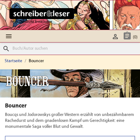
Feine Comics für Erwachsene



(0)
search
Startseite
Bouncer
Bouncer
Boucqs und Jodorowskys großer Western erzählt von unbezähmbarem
Rachedurst und dem gnadenlosen Kampf um Gerechtigkeit: eine
monumentale Saga voller Blut und Gewalt.