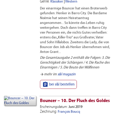
Genre:
Klassiker
|
Western
Der einarmige Bouncer hat einen Broterwerb
gefunden: Henker in Barro City. Die Bardame
Noémie hat seinen Heiratsantrag
angenommen... So könnte das Leben ruhig
weitergehen. Doch dann treffen in Barro City
vier Personen ein, die nichts Gutes verheißen:
erstens das „Killer-Trio“ aus Großvater, Vater
und Sohn Villalobos. Zweitens die Lady, die von
Bouncer den Job als Henker übernehmen wird,
Anton Grant...
Die Gesamtausgabe 2 enthält die Folgen: 3. Die
Gerechtigkeit der Schlangen / 4. Die Rache des
Einarmigen / 5. Die Beute der Wölfinnen
arrow_forward
mehr im
s&l magazin

bei s&l bestellen
Bouncer – 10. Der Fluch des Goldes
Erscheinungsdatum:
Juni 2019
Zeichnung:
François Boucq