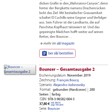
dicken Gräfin in den „Wahnsinns-Canyon“, denn
hinter der Bergkette namens Drachenrücken
lockt das Ziel. Mit bestialischer Grausamkeit
schaltet El Cuchillo seine Gegner und Verfolger
aus. Sein Führer ist die Landkarte, die auf
Panchitas Kopfhaut tätowiert ist. Und das
gepeinigte Mädchen hofft weiter auf seinen
Retter, den Bouncer…
arrow_forward
mehr im
s&l magazin

bei s&l bestellen
Bouncer – Gesamtausgabe 2
Erscheinungsdatum:
November 2019
Zeichnung:
François Boucq
Szenario:
Alejandro Jodorowsky
Format:
gebunden (Hardcover)
200
Seiten
farbig
ISBN:
978-3-96582-004-3
inkl. MwSt.
37,80 €
zzgl. Versand
Serie:
Bouncer