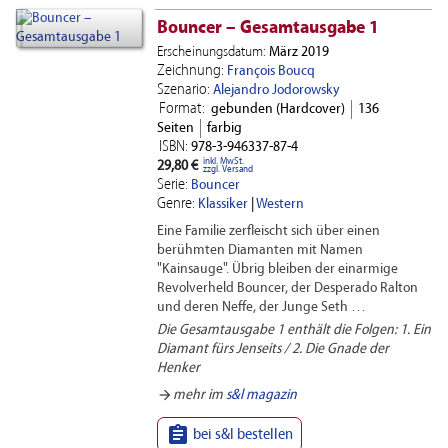
Bouncer – Gesamtausgabe 1
Erscheinungsdatum:
März 2019
Zeichnung:
François Boucq
Szenario:
Alejandro Jodorowsky
Format:
gebunden (Hardcover)
136
Seiten
farbig
ISBN:
978-3-946337-87-4
inkl. MwSt.
29,80 €
zzgl. Versand
Serie:
Bouncer
Genre:
Klassiker
|
Western
Eine Familie zerfleischt sich über einen
berühmten Diamanten mit Namen
"Kainsauge". Übrig bleiben der einarmige
Revolverheld Bouncer, der Desperado Ralton
und deren Neffe, der Junge Seth …
Die Gesamtausgabe 1 enthält die Folgen:
1. Ein
Diamant fürs Jenseits / 2. Die Gnade der
Henker
arrow_forward
mehr im
s&l magazin

bei s&l bestellen