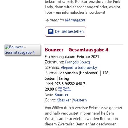
bekommt scharfe Konkurrenz durch das Pink
Lady, dann wird er sogar angezündet, es gibt
Tote – ein infernalischer Showdown!
arrow_forward
mehr im
s&l magazin

bei s&l bestellen
Bouncer – Gesamtausgabe 4
Erscheinungsdatum:
Februar 2021
Zeichnung:
François Boucq
Szenario:
Alejandro Jodorowsky
Format:
gebunden (Hardcover)
128
Seiten
farbig
ISBN:
978-3-96582-048-7
inkl. MwSt.
29,80 €
zzgl. Versand
Serie:
Bouncer
Genre:
Klassiker
|
Western
Von Wölfen durch vereiste Felsmassive gehetzt
und halb verdurstet in brennend heißem
Wüstensand - so erleben wir den Bouncer in
diesem Zweiteiler. Denn er hat geschworen,