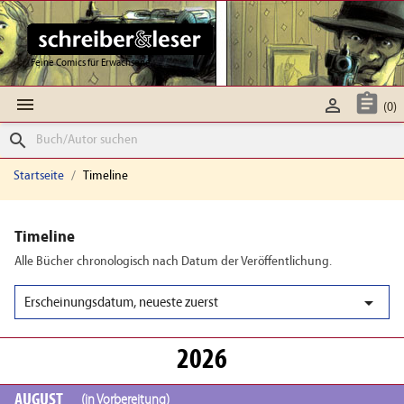
Feine Comics für Erwachsene



(0)
search
Startseite
Timeline
Timeline
Alle Bücher chronologisch nach Datum der Veröffentlichung.

Erscheinungsdatum, neueste zuerst
2026
AUGUST
(in Vorbereitung)