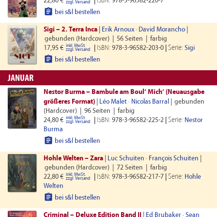
22,80 €
|
ISBN:
978-3-96582-220-7
zzgl. Versand

bei s&l bestellen
Sigi – 2. Terra Inca
|
Erik Arnoux
·
David Morancho
|
gebunden (Hardcover)
|
56 Seiten
|
farbig
inkl. MwSt.
Serie:
17,95 €
|
ISBN:
978-3-96582-203-0
|
Sigi
zzgl. Versand

bei s&l bestellen
JANUAR
Nestor Burma – Bambule am Boul‘ Mich‘ (Neuausgabe
größeres Format)
|
Léo Malet
·
Nicolas Barral
|
gebunden
(Hardcover)
|
96 Seiten
|
farbig
inkl. MwSt.
Serie:
24,80 €
|
ISBN:
978-3-96582-225-2
|
Nestor
zzgl. Versand
Burma

bei s&l bestellen
Hohle Welten – Zara
|
Luc Schuiten
·
François Schuiten
|
gebunden (Hardcover)
|
72 Seiten
|
farbig
inkl. MwSt.
Serie:
22,80 €
|
ISBN:
978-3-96582-217-7
|
Hohle
zzgl. Versand
Welten

bei s&l bestellen
Criminal – Deluxe Edition Band II
|
Ed Brubaker
·
Sean