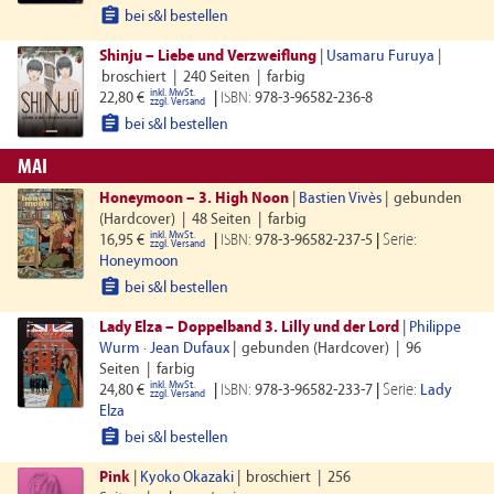

bei s&l bestellen
Shinju – Liebe und Verzweiflung
|
Usamaru Furuya
|
broschiert
|
240 Seiten
|
farbig
inkl. MwSt.
22,80 €
|
ISBN:
978-3-96582-236-8
zzgl. Versand

bei s&l bestellen
MAI
Honeymoon – 3. High Noon
|
Bastien Vivès
|
gebunden
(Hardcover)
|
48 Seiten
|
farbig
inkl. MwSt.
Serie:
16,95 €
|
ISBN:
978-3-96582-237-5
|
zzgl. Versand
Honeymoon

bei s&l bestellen
Lady Elza – Doppelband 3. Lilly und der Lord
|
Philippe
Wurm
·
Jean Dufaux
|
gebunden (Hardcover)
|
96
Seiten
|
farbig
inkl. MwSt.
Serie:
24,80 €
|
ISBN:
978-3-96582-233-7
|
Lady
zzgl. Versand
Elza

bei s&l bestellen
Pink
|
Kyoko Okazaki
|
broschiert
|
256