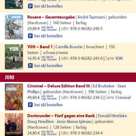
zzgl. Versand

bei s&l bestellen
Roxane – Gesamtausgabe
|
André Taymans
|
gebunden
(Hardcover)
|
160 Seiten
|
farbig
inkl. MwSt.
29,80 €
|
ISBN:
978-3-96582-240-5
zzgl. Versand

bei s&l bestellen
YON – Band 1
|
Camille Broutin
|
broschiert
|
192
Seiten
|
schwarz/weiss
inkl. MwSt.
Serie:
16,95 €
|
ISBN:
978-3-96582-245-0
|
YON
zzgl. Versand

bei s&l bestellen
JUNI
Criminal – Deluxe Edition Band III
|
Ed Brubaker
·
Sean
Phillips
|
gebunden (Hardcover)
|
396 Seiten
|
farbig
inkl. MwSt.
Serie:
49,80 €
|
ISBN:
978-3-96582-238-2
|
Criminal
zzgl. Versand

bei s&l bestellen
Dortmunder – Fünf gegen eine Bank
|
Donald Westlake
·
Doug Headline
·
Jesús Alonso Iglesias
|
gebunden
(Hardcover)
|
128 Seiten
|
farbig
inkl. MwSt.
24,80 €
|
ISBN:
978-3-96582-234-4
zzgl. Versand