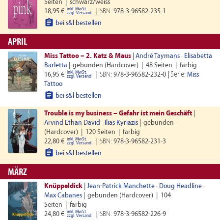
Seiten
|
schwarz/weiss
inkl. MwSt.
18,95 €
|
ISBN:
978-3-96582-235-1
zzgl. Versand

bei s&l bestellen
APRIL
Miss Tattoo – 2. Katz & Maus
|
André Taymans
·
Elisabetta
Barletta
|
gebunden (Hardcover)
|
48 Seiten
|
farbig
inkl. MwSt.
Serie:
16,95 €
|
ISBN:
978-3-96582-232-0
|
Miss
zzgl. Versand
Tattoo

bei s&l bestellen
Trouble is my business – Gefahr ist mein Geschäft
|
Arvind Ethan David
·
Ilias Kyriazis
|
gebunden
(Hardcover)
|
120 Seiten
|
farbig
inkl. MwSt.
22,80 €
|
ISBN:
978-3-96582-231-3
zzgl. Versand

bei s&l bestellen
MÄRZ
Knüppeldick
|
Jean-Patrick Manchette
·
Doug Headline
·
Max Cabanes
|
gebunden (Hardcover)
|
104
Seiten
|
farbig
inkl. MwSt.
24,80 €
|
ISBN:
978-3-96582-226-9
zzgl. Versand