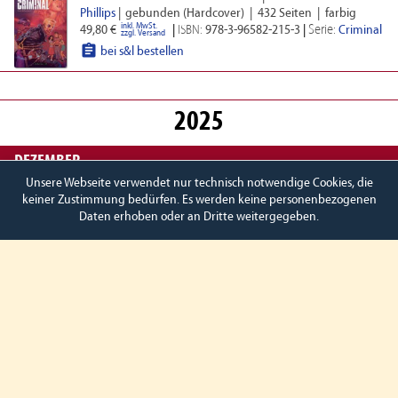
Phillips
|
gebunden (Hardcover)
|
432 Seiten
|
farbig
inkl. MwSt.
Serie:
49,80 €
|
ISBN:
978-3-96582-215-3
|
Criminal
zzgl. Versand

bei s&l bestellen
2025
DEZEMBER
Unsere Webseite verwendet nur technisch notwendige Cookies, die
Eva Medusa – Gesamtausgabe
|
Ana Miralles
·
Antonio
keiner Zustimmung bedürfen. Es werden keine personenbezogenen
Segura
|
gebunden (Hardcover)
|
144 Seiten
|
farbig
Daten erhoben oder an Dritte weitergegeben.
inkl. MwSt.
29,80 €
|
ISBN:
978-3-96582-219-1
zzgl. Versand

bei s&l bestellen

Zum Seitenanfang
S&L MAGAZIN