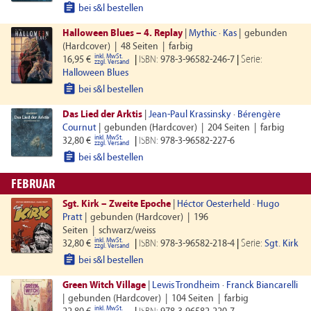

bei s&l bestellen
Halloween Blues – 4. Replay
|
Mythic
·
Kas
|
gebunden
(Hardcover)
|
48 Seiten
|
farbig
inkl. MwSt.
Serie:
16,95 €
|
ISBN:
978-3-96582-246-7
|
zzgl. Versand
Halloween Blues

bei s&l bestellen
Das Lied der Arktis
|
Jean-Paul Krassinsky
·
Bérengère
Cournut
|
gebunden (Hardcover)
|
204 Seiten
|
farbig
inkl. MwSt.
32,80 €
|
ISBN:
978-3-96582-227-6
zzgl. Versand

bei s&l bestellen
FEBRUAR
Sgt. Kirk – Zweite Epoche
|
Héctor Oesterheld
·
Hugo
Pratt
|
gebunden (Hardcover)
|
196
Seiten
|
schwarz/weiss
inkl. MwSt.
Serie:
32,80 €
|
ISBN:
978-3-96582-218-4
|
Sgt. Kirk
zzgl. Versand

bei s&l bestellen
Green Witch Village
|
Lewis Trondheim
·
Franck Biancarelli
|
gebunden (Hardcover)
|
104 Seiten
|
farbig
inkl. MwSt.