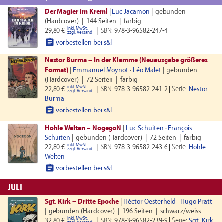
Der Magier im Kreml
|
Luc Jacamon
|
gebunden
(Hardcover)
|
144 Seiten
|
farbig
inkl. MwSt.
29,80 €
|
ISBN:
978-3-96582-247-4
zzgl. Versand

vorbestellen bei s&l
Nestor Burma – In der Klemme (Neuausgabe größeres
Format)
|
Emmanuel Moynot
·
Léo Malet
|
gebunden
(Hardcover)
|
72 Seiten
|
farbig
inkl. MwSt.
Serie:
22,80 €
|
ISBN:
978-3-96582-241-2
|
Nestor
zzgl. Versand
Burma

vorbestellen bei s&l
Hohle Welten – NogegoN
|
Luc Schuiten
·
François
Schuiten
|
gebunden (Hardcover)
|
72 Seiten
|
farbig
inkl. MwSt.
Serie:
22,80 €
|
ISBN:
978-3-96582-243-6
|
Hohle
zzgl. Versand
Welten

vorbestellen bei s&l
JULI
Sgt. Kirk – Dritte Epoche
|
Héctor Oesterheld
·
Hugo Pratt
|
gebunden (Hardcover)
|
196 Seiten
|
schwarz/weiss
inkl. MwSt.
Serie:
32,80 €
|
ISBN:
978-3-96582-239-9
|
Sgt. Kirk