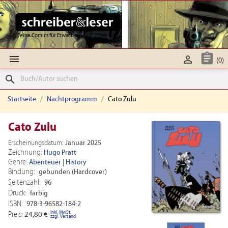
Feine Comics für Erwachsene



(0)
search
Startseite
Nachtprogramm
Cato Zulu
Cato Zulu
Erscheinungsdatum:
Januar 2025
Zeichnung:
Hugo Pratt
Genre:
Abenteuer
|
History
Bindung:
gebunden (Hardcover)
Seitenzahl:
96
Druck:
farbig
ISBN:
978-3-96582-184-2
inkl. MwSt.
Preis:
24,80 €
zzgl. Versand