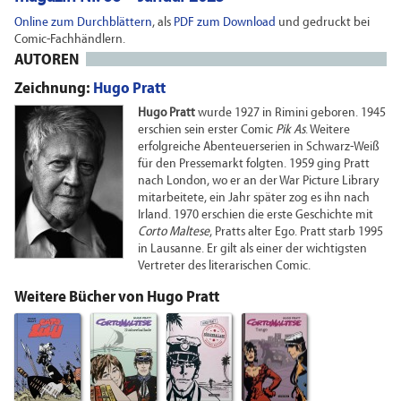
Online zum Durchblättern
, als
PDF zum Download
und gedruckt bei
Comic-Fachhändlern.
AUTOREN
Zeichnung:
Hugo Pratt
Hugo Pratt
wurde 1927 in Rimini geboren. 1945
erschien sein erster Comic
Pik As
. Weitere
erfolgreiche Abenteuerserien in Schwarz-Weiß
für den Pressemarkt folgten. 1959 ging Pratt
nach London, wo er an der War Picture Library
mitarbeitete, ein Jahr später zog es ihn nach
Irland. 1970 erschien die erste Geschichte mit
Corto Maltese
, Pratts alter Ego. Pratt starb 1995
in Lausanne. Er gilt als einer der wichtigsten
Vertreter des literarischen Comic.
Weitere Bücher von Hugo Pratt