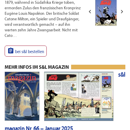
1879, während in Südafrika Kriege toben,
ermorden Zulus den französischen Kronprinz


Eugène Louis Napoléon. Der britische Soldat
Catone Milton, ein Spieler und Draufgänger,
wird verant­wortlich gemacht – auf ihn
warten zehn Jahre Zwangsarbeit. Nicht mit
Cato…

bei s&l bestellen
MEHR INFOS IM S&L MAGAZIN
s&l
magazin Nr. 66 – Januar 2025