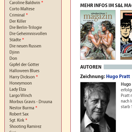
Caroline Baldwin
*
MEHR INFOS IM S&L M
Corto Maltese
Criminal
*
Der Killer
Die Berlin-Trilogie
Die Geheimnisvollen
Städte
*
Die neuen Russen
Djinn
Don
Gipfel der Götter
AUTOREN
Halloween Blues
Zeichnung:
Hugo Pratt
Harry Dickson
*
Honeymoon
Hugo 
Lady Elza
erfolg
Largo Winch
Pratt 
nach I
Morbus Gravis - Druuna
starb 
Nestor Burma
*
Robert Sax
Sgt. Kirk
*
Shooting Ramirez