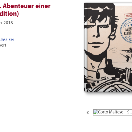
. Abenteuer einer
dition)
r 2018
lassiker
er)
