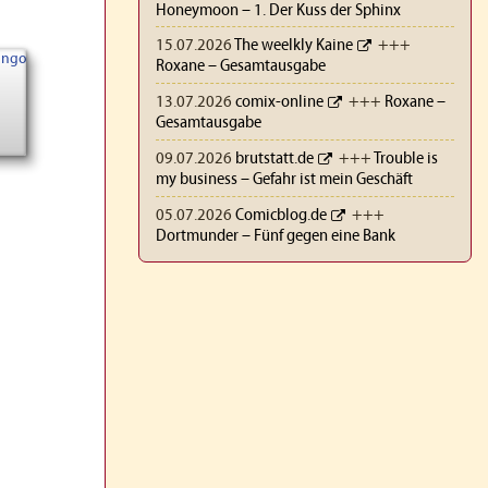
Honeymoon – 1. Der Kuss der Sphinx
15.07.2026
The weelkly Kaine
+++
Roxane – Gesamtausgabe
13.07.2026
comix-online
+++
Roxane –
Gesamtausgabe
09.07.2026
brutstatt.de
+++
Trouble is
my business – Gefahr ist mein Geschäft
05.07.2026
Comicblog.de
+++
Dortmunder – Fünf gegen eine Bank