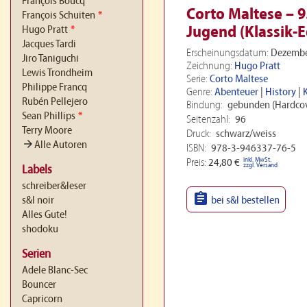
François Boucq
Corto Maltese – 9
François Schuiten
*
Jugend (Klassik-E
Hugo Pratt
*
Jacques Tardi
Erscheinungsdatum:
Dezembe
Jiro Taniguchi
Zeichnung:
Hugo Pratt
Lewis Trondheim
Serie:
Corto Maltese
Philippe Francq
Genre:
Abenteuer
|
History
|
K
Rubén Pellejero
Bindung:
gebunden (Hardcov
Sean Phillips
*
Seitenzahl:
96
Terry Moore
Druck:
schwarz/weiss
arrow_forward
Alle Autoren
ISBN:
978-3-946337-76-5
inkl. MwSt.
Preis:
24,80 €
zzgl. Versand
Labels
schreiber&leser

s&l noir
bei s&l bestellen
Alles Gute!
shodoku
Serien
Adele Blanc-Sec
Bouncer
Capricorn