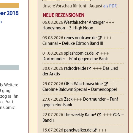
Unsere Vorschau für Juni - August
als PDF
.
ber 2018
NEUE REZENSIONEN
m
06.08.2026
Westfälischer Anzeiger
+++
Honeymoon – 3. High Noon
03.08.2026
renes nerdcave.de
+++
Criminal – Deluxe Edition Band III
01.08.2026
splashcomics.de
+++
Dortmunder – Fünf gegen eine Bank
30.07.2026
radiodrei.de
+++
Das Lied
der Arktis
29.07.2026
ÖRLs Waschmaschine
+++
As
. Weitere
Caroline Baldwin Special – Damendoppel
9 ging
 zog es ihn
27.07.2026
Zack
+++
Dortmunder – Fünf
go. Pratt
gegen eine Bank
en Comic.
22.07.2026
The weekly Kaine!
+++
YON –
Band 1
15.07.2026
panelwalker.de
+++