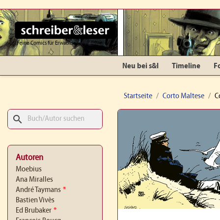
Feine Comics für Erwachsene
Neu bei s&l
Timeline
F
Startseite
Corto Maltese
C
search
Autoren
Moebius
Ana Miralles
André Taymans
*
Bastien Vivès
Ed Brubaker
*