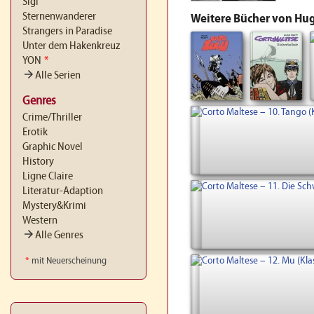
Sigi
Sternenwanderer
Weitere Bücher von Hug
Strangers in Paradise
Unter dem Hakenkreuz
YON
*
arrow_forward
Alle Serien
Genres
Crime/Thriller
Erotik
Graphic Novel
History
Ligne Claire
Literatur-Adaption
Mystery&Krimi
Western
arrow_forward
Alle Genres
*
mit Neuerscheinung