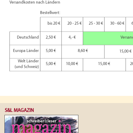
Versandkosten nach Ländern
Bestellwert:
bis 20 €
20 - 25 €
25 - 30 €
30 - 60 €
Deutschland
2,50 €
4,- €
Versan
Europa Länder
5,00 €
8,60 €
15,00 €
Welt Länder
5,00 €
10,00 €
15,00 €
2
(und Schweiz)
S&L MAGAZIN