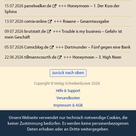
15.07.2026
panelwalker.de
+++
Honeymoon – 1. Der Kuss der
Sphinx
13.07.2026
comix-online
+++
Roxane – Gesamtausgabe
09.07.2026
brutstatt.de
+++
Trouble is my business – Gefahr ist
mein Geschäft
05.07.2026
Comicblog.de
+++
Dortmunder – Fünf gegen eine Bank
22.06.2026
tillmanncourth.de
+++
Honeymoon – 3. High Noon
zurück nach oben
Copyright © Verlag Schreiber&Leser 2026
Hilfe & Support
Versandkosten
Impressum & AGB
Widerruf
Unsere Webseite verwendet nur technisch notwendige Cookies, die
keiner Zustimmung bedürfen. Es werden keine personenbezogenen
Daten erhoben oder an Dritte weitergegeben.