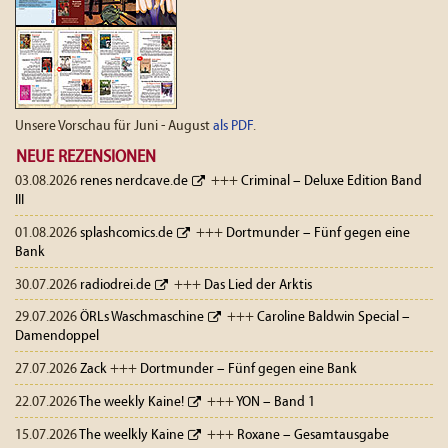
Unsere Vorschau für Juni - August
als PDF
.
NEUE REZENSIONEN
03.08.2026
renes nerdcave.de
+++
Criminal – Deluxe Edition Band
III
01.08.2026
splashcomics.de
+++
Dortmunder – Fünf gegen eine
Bank
30.07.2026
radiodrei.de
+++
Das Lied der Arktis
29.07.2026
ÖRLs Waschmaschine
+++
Caroline Baldwin Special –
Damendoppel
27.07.2026
Zack
+++
Dortmunder – Fünf gegen eine Bank
22.07.2026
The weekly Kaine!
+++
YON – Band 1
15.07.2026
The weelkly Kaine
+++
Roxane – Gesamtausgabe