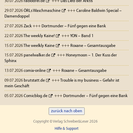
30.07.2026
radiodrei.de
+++
Das Lied der Arktis
29.07.2026
ÖRLs Waschmaschine
+++
Caroline Baldwin Special –
Damendoppel
27.07.2026
Zack
+++
Dortmunder – Fünf gegen eine Bank
22.07.2026
The weekly Kaine!
+++
YON – Band 1
15.07.2026
The weelkly Kaine
+++
Roxane – Gesamtausgabe
15.07.2026
panelwalker.de
+++
Honeymoon – 1. Der Kuss der
Sphinx
13.07.2026
comix-online
+++
Roxane – Gesamtausgabe
09.07.2026
brutstatt.de
+++
Trouble is my business – Gefahr ist
mein Geschäft
05.07.2026
Comicblog.de
+++
Dortmunder – Fünf gegen eine Bank
zurück nach oben
Copyright © Verlag Schreiber&Leser 2026
Hilfe & Support