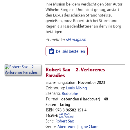
ihre Mission bei dem verdächtigen Star-Autor
Wilhelm Borg ein. Und nicht genug, anstatt
den Luxus des schicken Strandhotels zu
genießen, muss Robert sich bei Sturm und
Regen als Fassadenkletterer an der Villa Borg
betätigen…
arrow_forward
mehr im
s&l magazin

bei s&l bestellen
Robert Sax – 2. Verlorenes
Paradies
Erscheinungsdatum:
November 2023
Zeichnung:
Louis Alloing
Szenario:
Rodolphe
Format:
gebunden (Hardcover)
48
Seiten
farbig
ISBN:
978-3-96582-151-4
inkl. MwSt.
16,95 €
zzgl. Versand
Serie:
Robert Sax
Genre:
Abenteuer
|
Ligne Claire