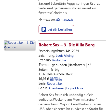
Sax und Sekretärin Peggy springen Raul zur
Seite, und gemeinsam stoßen sie auf ein
finsteres Geheimnis...
arrow_forward
mehr im
s&l magazin

bei s&l bestellen
Robert Sax – 3. Die Villa Borg
Erscheinungsdatum:
Mai 2024
Zeichnung:
Louis Alloing
Szenario:
Rodolphe
Format:
gebunden (Hardcover)
48
Seiten
farbig
ISBN:
978-3-96582-162-0
inkl. MwSt.
16,95 €
zzgl. Versand
Serie:
Robert Sax
Genre:
Abenteuer
|
Ligne Claire
Robert Sax freut sich unbändig auf ein
verliebtes Weekend am Meer mit „seiner”
Geheimdienst-Majorin Carol Barlow aus den
USA. Aber sie setzt ihn zunächst als Statist für