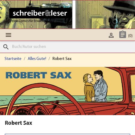
Feine Comics für Erwachsene



(0)
search
Startseite
Alles Gute!
Robert Sax
Robert Sax