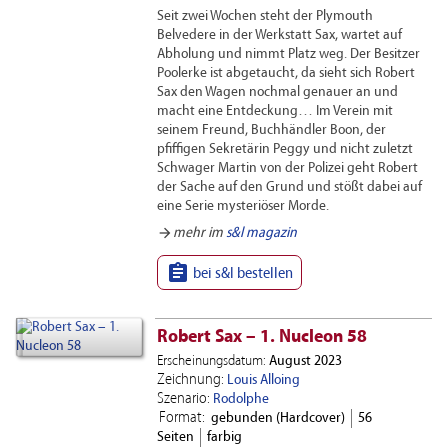
Seit zwei Wochen steht der Plymouth
Belvedere in der Werkstatt Sax, wartet auf
Abholung und nimmt Platz weg. Der Besitzer
Poolerke ist abgetaucht, da sieht sich Robert
Sax den Wagen nochmal genauer an und
macht eine Entdeckung… Im Verein mit
seinem Freund, Buchhändler Boon, der
pfiffigen Sekretärin Peggy und nicht zuletzt
Schwager Martin von der Polizei geht Robert
der Sache auf den Grund und stößt dabei auf
eine Serie mysteriöser Morde.
arrow_forward
mehr im
s&l magazin

bei s&l bestellen
Robert Sax – 1. Nucleon 58
Erscheinungsdatum:
August 2023
Zeichnung:
Louis Alloing
Szenario:
Rodolphe
Format:
gebunden (Hardcover)
56
Seiten
farbig