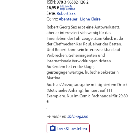
ISBN:
978-3-96582-126-2
inkl. MwSt.
16,95 €
zzgl. Versand
Serie:
Robert Sax
Genre:
Abenteuer
|
Ligne Claire
Robert Georg Sax erbt eine Autowerkstatt,
aber er interessiert sich wenig für das
Innenleben der Fahrzeuge. Zum Glück ist da
der Chefmechaniker Raul, einer der Besten.
Und Robert kann sein Interesse alsbald auf
Verbrechen, Geheimagenten und
internationale Verwicklungen richten.
Außerdem hat er die kluge,
geistesgegenwärtige, hübsche Sekretärin
Martina…
Auch als Vorzugsausgabe mit signiertem Druck
(Motiv siehe Anhang), limitiert auf 111
Exemplare. Nur im Comic-Fachhandel für 29,80
€.
arrow_forward
mehr im
s&l magazin

bei s&l bestellen