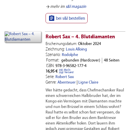
arrow_forward
mehr im
s&l magazin

bei s&l bestellen
Robert Sax – 4. Blutdiamanten
Erscheinungsdatum:
Oktober 2024
Zeichnung:
Louis Alloing
Szenario:
Rodolphe
Format:
gebunden (Hardcover)
48 Seiten
ISBN:
978-3-96582-177-4
inkl. MwSt.
16,95 €
zzgl. Versand
Serie:
Robert Sax
Genre:
Abenteuer
|
Ligne Claire
Wer hätte gedacht, dass Chefmechaniker Raul
einen schwerreichen Halbbruder hat, der im
Kongo ein Vermögen mit Diamanten machte
und nun bei Brüssel in einem Schloss wohnt?
Raul hatte es selbst schon fast vergessen, da
soll er für den Bruder aus dem Banktresor
einen Aktenkoffer holen. Dort lauern ihm
jedoch zwei grimmige Gestalten auf. Robert