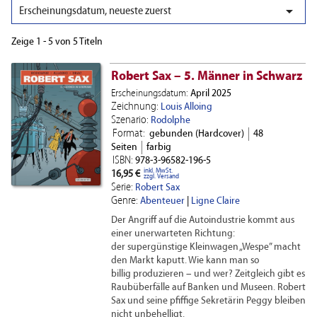

Erscheinungsdatum, neueste zuerst
Zeige 1 - 5 von 5 Titeln
Robert Sax – 5. Männer in Schwarz
Erscheinungsdatum:
April 2025
Zeichnung:
Louis Alloing
Szenario:
Rodolphe
Format:
gebunden (Hardcover)
48
Seiten
farbig
ISBN:
978-3-96582-196-5
inkl. MwSt.
16,95 €
zzgl. Versand
Serie:
Robert Sax
Genre:
Abenteuer
|
Ligne Claire
Der Angriff auf die Autoindustrie kommt aus
einer unerwarteten Richtung:
der supergünstige Kleinwagen „Wespe” macht
den Markt kaputt. Wie kann man so
billig produzieren – und wer? Zeitgleich gibt es
Raubüberfälle auf Banken und Museen. Robert
Sax und seine pfiffige Sekretärin Peggy bleiben
nicht unbehelligt.