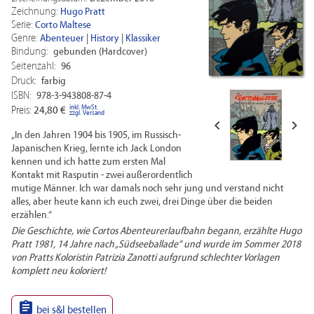
Zeichnung:
Hugo Pratt
Serie:
Corto Maltese
Genre:
Abenteuer
|
History
|
Klassiker
Bindung:
gebunden (Hardcover)
Seitenzahl:
96
Druck:
farbig
ISBN:
978-3-943808-87-4
inkl. MwSt.
Preis:
24,80 €
zzgl. Versand


„In den Jahren 1904 bis 1905, im Russisch-
Japanischen Krieg, lernte ich Jack London
kennen und ich hatte zum ersten Mal
Kontakt mit Rasputin - zwei außerordentlich
mutige Männer. Ich war damals noch sehr jung und verstand nicht
alles, aber heute kann ich euch zwei, drei Dinge über die beiden
erzählen.“
Die Geschichte, wie Cortos Abenteurerlaufbahn begann, erzählte Hugo
Pratt 1981, 14 Jahre nach „Südseeballade“ und wurde im Sommer 2018
von Pratts Koloristin Patrizia Zanotti aufgrund schlechter Vorlagen
komplett neu koloriert!

bei s&l bestellen