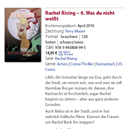
Rachel Rising – 6. Was du nicht
weißt
Erscheinungsdatum:
April 2016
Zeichnung:
Terry Moore
Format:
broschiert
128
Seiten
schwarz/weiss
ISBN:
978-3-943808-99-5
inkl. MwSt.
14,95 €
zzgl. Versand
Serie:
Rachel Rising
Genre:
Action
|
Crime/Thriller
|
Fantastisch
|
US-
Comic
Lilith, die Urmutter lange vor Eva, geht durch
die Stadt, sie nimmt sich, was und wen sie will.
Harmlose Bürger müssen ihr dienen, ihre
Rachsucht ist fürchterlich, sogar Rachel
beginnt zu zittern – aber aus ganz anderen
Gründen…
Auch Malus ist in der Stadt, und er hat
wahrlich höllische Pläne. Können die Frauen
um Rachel Beck ihn stoppen?