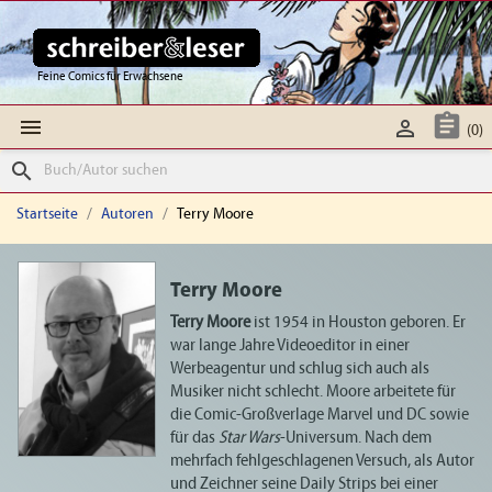
Feine Comics für Erwachsene



(0)
search
Startseite
Autoren
Terry Moore
Terry Moore
Terry Moore
ist 1954 in Houston geboren. Er
war lange Jahre Videoeditor in einer
Werbeagentur und schlug sich auch als
Musiker nicht schlecht. Moore arbeitete für
die Comic-Großverlage Marvel und DC sowie
für das
Star Wars
-Universum. Nach dem
mehrfach fehlgeschlagenen Versuch, als Autor
und Zeichner seine Daily Strips bei einer