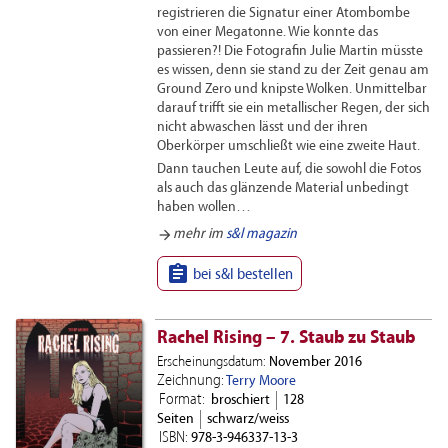
registrieren die Signatur einer Atombombe
von einer Megatonne. Wie konnte das
passieren?! Die Fotografin Julie Martin müsste
es wissen, denn sie stand zu der Zeit genau am
Ground Zero und knipste Wolken. Unmittelbar
darauf trifft sie ein metallischer Regen, der sich
nicht abwaschen lässt und der ihren
Oberkörper umschließt wie eine zweite Haut.
Dann tauchen Leute auf, die sowohl die Fotos
als auch das glänzende Material unbedingt
haben wollen…
arrow_forward
mehr im
s&l magazin

bei s&l bestellen
Rachel Rising – 7. Staub zu Staub
Erscheinungsdatum:
November 2016
Zeichnung:
Terry Moore
Format:
broschiert
128
Seiten
schwarz/weiss
ISBN:
978-3-946337-13-3