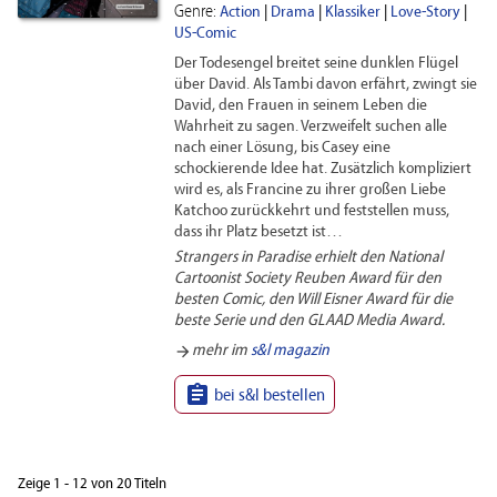
Genre:
Action
|
Drama
|
Klassiker
|
Love-Story
|
US-Comic
Der Todesengel breitet seine dunklen Flügel
über David. Als Tambi davon erfährt, zwingt sie
David, den Frauen in seinem Leben die
Wahrheit zu sagen. Verzweifelt suchen alle
nach einer Lösung, bis Casey eine
schockierende Idee hat. Zusätzlich kompliziert
wird es, als Francine zu ihrer großen Liebe
Katchoo zurückkehrt und feststellen muss,
dass ihr Platz besetzt ist…
Strangers in Paradise erhielt den National
Cartoonist Society Reuben Award für den
besten Comic, den Will Eisner Award für die
beste Serie und den GLAAD Media Award.
arrow_forward
mehr im
s&l magazin

bei s&l bestellen
Zeige 1 - 12 von 20 Titeln