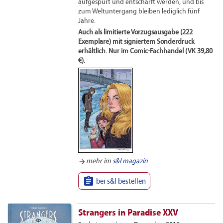
aufgespürt und entschärft werden, und bis
zum Weltuntergang bleiben lediglich fünf
Jahre.
Auch als limitierte Vorzugsausgabe (222
Exemplare) mit signiertem Sonderdruck
erhältlich.
Nur im Comic-Fachhandel
(VK 39,80
€).
arrow_forward
mehr im
s&l magazin

bei s&l bestellen
Strangers in Paradise XXV