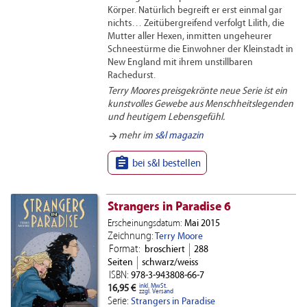
Körper. Natürlich begreift er erst einmal gar
nichts… Zeitübergreifend verfolgt Lilith, die
Mutter aller Hexen, inmitten ungeheurer
Schneestürme die Einwohner der Kleinstadt in
New England mit ihrem unstillbaren
Rachedurst.
Terry Moores preisgekrönte neue Serie ist ein
kunstvolles Gewebe aus Menschheitslegenden
und heutigem Lebensgefühl.
arrow_forward
mehr im
s&l magazin

bei s&l bestellen
Strangers in Paradise 6
Erscheinungsdatum:
Mai 2015
Zeichnung:
Terry Moore
Format:
broschiert
288
Seiten
schwarz/weiss
ISBN:
978-3-943808-66-7
inkl. MwSt.
16,95 €
zzgl. Versand
Serie:
Strangers in Paradise