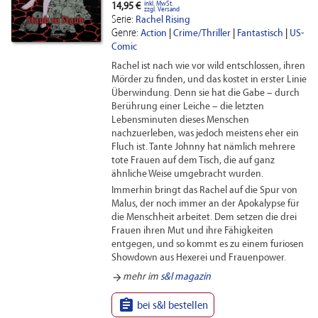
inkl. MwSt.
14,95 €
zzgl. Versand
Serie:
Rachel Rising
Genre:
Action
|
Crime/Thriller
|
Fantastisch
|
US-
Comic
Rachel ist nach wie vor wild entschlossen, ihren
Mörder zu finden, und das kostet in erster Linie
Überwindung. Denn sie hat die Gabe – durch
Berührung einer Leiche – die letzten
Lebensminuten dieses Menschen
nachzuerleben, was jedoch meistens eher ein
Fluch ist. Tante Johnny hat nämlich mehrere
tote Frauen auf dem Tisch, die auf ganz
ähnliche Weise umgebracht wurden.
Immerhin bringt das Rachel auf die Spur von
Malus, der noch immer an der Apokalypse für
die Menschheit arbeitet. Dem setzen die drei
Frauen ihren Mut und ihre Fähigkeiten
entgegen, und so kommt es zu einem furiosen
Showdown aus Hexerei und Frauenpower.
arrow_forward
mehr im
s&l magazin

bei s&l bestellen