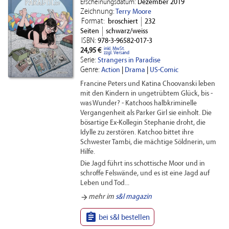
Erscheinungsdatum:
Dezember 2019
Zeichnung:
Terry Moore
Format:
broschiert
232
Seiten
schwarz/weiss
ISBN:
978-3-96582-017-3
inkl. MwSt.
24,95 €
zzgl. Versand
Serie:
Strangers in Paradise
Genre:
Action
|
Drama
|
US-Comic
Francine Peters und Katina Choovanski leben
mit den Kindern in ungetrübtem Glück, bis -
was Wunder? - Katchoos halbkriminelle
Vergangenheit als Parker Girl sie einholt. Die
bösartige Ex-Kollegin Stephanie droht, die
Idylle zu zerstören. Katchoo bittet ihre
Schwester Tambi, die mächtige Söldnerin, um
Hilfe.
Die Jagd führt ins schottische Moor und in
schroffe Felswände, und es ist eine Jagd auf
Leben und Tod...
arrow_forward
mehr im
s&l magazin

bei s&l bestellen