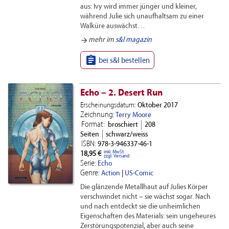
aus: Ivy wird immer jünger und kleiner,
während Julie sich unaufhaltsam zu einer
Walküre auswächst…
arrow_forward
mehr im
s&l magazin

bei s&l bestellen
Echo – 2. Desert Run
Erscheinungsdatum:
Oktober 2017
Zeichnung:
Terry Moore
Format:
broschiert
208
Seiten
schwarz/weiss
ISBN:
978-3-946337-46-1
inkl. MwSt.
18,95 €
zzgl. Versand
Serie:
Echo
Genre:
Action
|
US-Comic
Die glänzende Metallhaut auf Julies Körper
verschwindet nicht – sie wächst sogar. Nach
und nach entdeckt sie die unheimlichen
Eigenschaften des Materials: sein ungeheures
Zerstörungspotenzial, aber auch seine