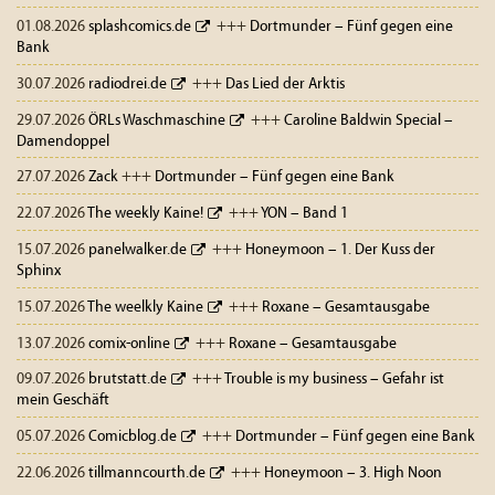
01.08.2026
splashcomics.de
+++
Dortmunder – Fünf gegen eine
Bank
30.07.2026
radiodrei.de
+++
Das Lied der Arktis
29.07.2026
ÖRLs Waschmaschine
+++
Caroline Baldwin Special –
Damendoppel
27.07.2026
Zack
+++
Dortmunder – Fünf gegen eine Bank
22.07.2026
The weekly Kaine!
+++
YON – Band 1
15.07.2026
panelwalker.de
+++
Honeymoon – 1. Der Kuss der
Sphinx
15.07.2026
The weelkly Kaine
+++
Roxane – Gesamtausgabe
13.07.2026
comix-online
+++
Roxane – Gesamtausgabe
09.07.2026
brutstatt.de
+++
Trouble is my business – Gefahr ist
mein Geschäft
05.07.2026
Comicblog.de
+++
Dortmunder – Fünf gegen eine Bank
22.06.2026
tillmanncourth.de
+++
Honeymoon – 3. High Noon