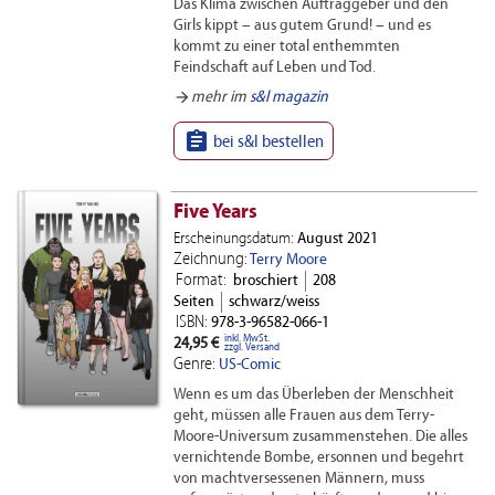
Das Klima zwischen Auftraggeber und den
Girls kippt – aus gutem Grund! – und es
kommt zu einer total enthemmten
Feindschaft auf Leben und Tod.
arrow_forward
mehr im
s&l magazin

bei s&l bestellen
Five Years
Erscheinungsdatum:
August 2021
Zeichnung:
Terry Moore
Format:
broschiert
208
Seiten
schwarz/weiss
ISBN:
978-3-96582-066-1
inkl. MwSt.
24,95 €
zzgl. Versand
Genre:
US-Comic
Wenn es um das Überleben der Menschheit
geht, müssen alle Frauen aus dem Terry-
Moore-Universum zusammenstehen. Die alles
vernichtende Bombe, ersonnen und begehrt
von machtversessenen Männern, muss