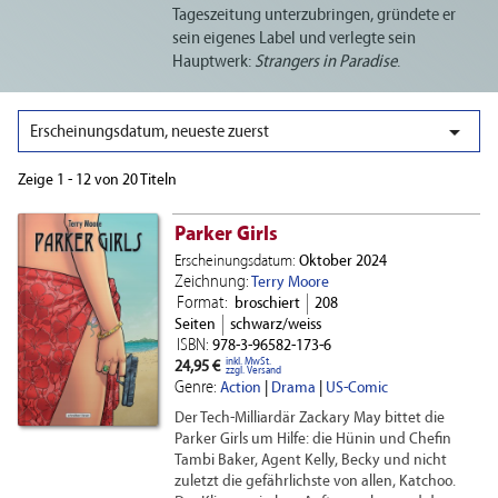
Tageszeitung unterzubringen, gründete er
sein eigenes Label und verlegte sein
Hauptwerk:
Strangers in Paradise
.

Erscheinungsdatum, neueste zuerst
Zeige 1 - 12 von 20 Titeln
Parker Girls
Erscheinungsdatum:
Oktober 2024
Zeichnung:
Terry Moore
Format:
broschiert
208
Seiten
schwarz/weiss
ISBN:
978-3-96582-173-6
inkl. MwSt.
24,95 €
zzgl. Versand
Genre:
Action
|
Drama
|
US-Comic
Der Tech-Milliardär Zackary May bittet die
Parker Girls um Hilfe: die Hünin und Chefin
Tambi Baker, Agent Kelly, Becky und nicht
zuletzt die gefährlichste von allen, Katchoo.