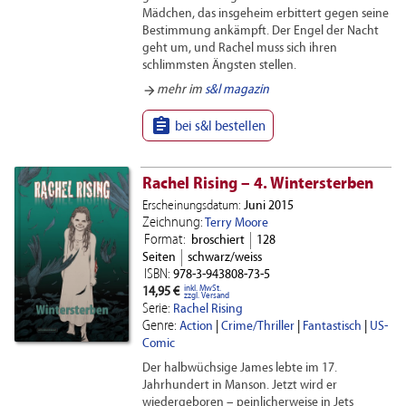
Mädchen, das insgeheim erbittert gegen seine
Bestimmung ankämpft. Der Engel der Nacht
geht um, und Rachel muss sich ihren
schlimmsten Ängsten stellen.
arrow_forward
mehr im
s&l magazin

bei s&l bestellen
Rachel Rising – 4. Wintersterben
Erscheinungsdatum:
Juni 2015
Zeichnung:
Terry Moore
Format:
broschiert
128
Seiten
schwarz/weiss
ISBN:
978-3-943808-73-5
inkl. MwSt.
14,95 €
zzgl. Versand
Serie:
Rachel Rising
Genre:
Action
|
Crime/Thriller
|
Fantastisch
|
US-
Comic
Der halbwüchsige James lebte im 17.
Jahrhundert in Manson. Jetzt wird er
wiedergeboren – peinlicherweise in Jets