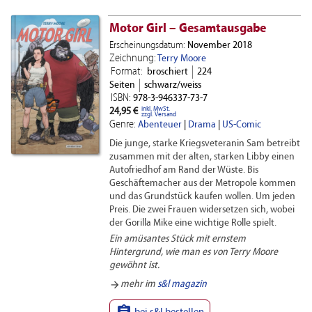
Motor Girl – Gesamtausgabe
Erscheinungsdatum:
November 2018
Zeichnung:
Terry Moore
Format:
broschiert
224
Seiten
schwarz/weiss
ISBN:
978-3-946337-73-7
inkl. MwSt.
24,95 €
zzgl. Versand
Genre:
Abenteuer
|
Drama
|
US-Comic
Die junge, starke Kriegsveteranin Sam betreibt
zusammen mit der alten, starken Libby einen
Autofriedhof am Rand der Wüste. Bis
Geschäftemacher aus der Metropole kommen
und das Grundstück kaufen wollen. Um jeden
Preis. Die zwei Frauen widersetzen sich, wobei
der Gorilla Mike eine wichtige Rolle spielt.
Ein amüsantes Stück mit ernstem
Hintergrund, wie man es von Terry Moore
gewöhnt ist.
arrow_forward
mehr im
s&l magazin