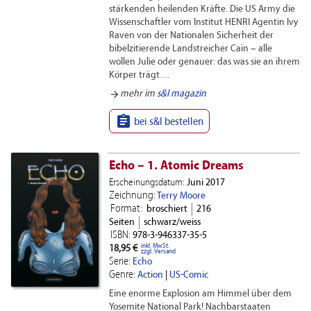
stärkenden heilenden Kräfte. Die US Army die
Wissenschaftler vom Institut HENRI Agentin Ivy
Raven von der Nationalen Sicherheit der
bibelzitierende Landstreicher Cain – alle
wollen Julie oder genauer: das was sie an ihrem
Körper trägt…
arrow_forward
mehr im
s&l magazin

bei s&l bestellen
Echo – 1. Atomic Dreams
Erscheinungsdatum:
Juni 2017
Zeichnung:
Terry Moore
Format:
broschiert
216
Seiten
schwarz/weiss
ISBN:
978-3-946337-35-5
inkl. MwSt.
18,95 €
zzgl. Versand
Serie:
Echo
Genre:
Action
|
US-Comic
Eine enorme Explosion am Himmel über dem
Yosemite National Park! Nachbarstaaten