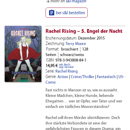
arrow_forward
mehr im
s&l magazin

bei s&l bestellen
Rachel Rising – 5. Engel der Nacht
Erscheinungsdatum:
Dezember 2015
Zeichnung:
Terry Moore
Format:
broschiert
128
Seiten
schwarz/weiss
ISBN:
978-3-943808-84-1
inkl. MwSt.
14,95 €
zzgl. Versand
Serie:
Rachel Rising
Genre:
Action
|
Crime/Thriller
|
Fantastisch
|
US-
Comic
Fast nichts in Manson ist so, wie es aussieht.
Kleine Mädchen, kleine Hunde, liebende
Ehegatten… wer ist Opfer, wer Täter und wer
einfach ein tödliches Missverständnis?
Rachel will ihren Mörder identifizieren. Doch
ihre stärkste Verbündete ist eine der
gefährlichsten Figuren in diesem Drama: ein