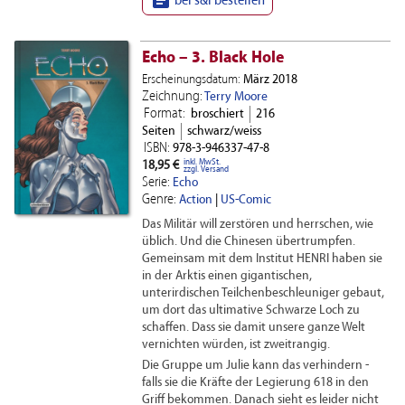

bei s&l bestellen
Echo – 3. Black Hole
Erscheinungsdatum:
März 2018
Zeichnung:
Terry Moore
Format:
broschiert
216
Seiten
schwarz/weiss
ISBN:
978-3-946337-47-8
inkl. MwSt.
18,95 €
zzgl. Versand
Serie:
Echo
Genre:
Action
|
US-Comic
Das Militär will zerstören und herrschen, wie
üblich. Und die Chinesen übertrumpfen.
Gemeinsam mit dem Institut HENRI haben sie
in der Arktis einen gigantischen,
unterirdischen Teilchenbeschleuniger gebaut,
um dort das ultimative Schwarze Loch zu
schaffen. Dass sie damit unsere ganze Welt
vernichten würden, ist zweitrangig.
Die Gruppe um Julie kann das verhindern -
falls sie die Kräfte der Legierung 618 in den
Griff bekommen. Danach sieht es leider nicht