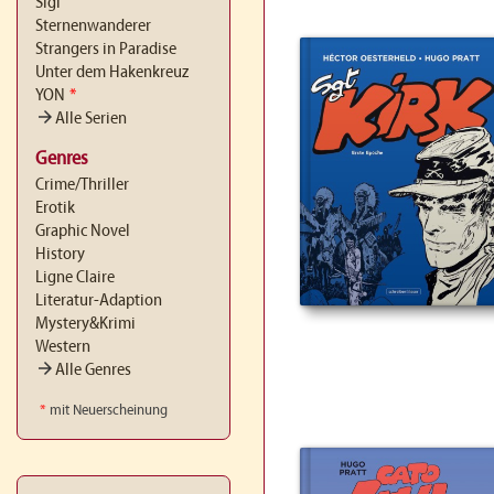
Sigi
Sternenwanderer
Strangers in Paradise
Unter dem Hakenkreuz
YON
*
arrow_forward
Alle Serien
Genres
Crime/Thriller
Erotik
Graphic Novel
History
Ligne Claire
Literatur-Adaption
Mystery&Krimi
Western
arrow_forward
Alle Genres
*
mit Neuerscheinung