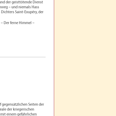
und der geisttötende Dienst
inweg – und niemals Hass
 Dichters Saint-Exupéry, der
2 – Der ferne Himmel –
uf gegensätzlichen Seiten der
eale der kriegerischen
t mit einem gefährlichen