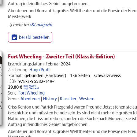
Auftrag in feindliches Gebiet aufgebrochen...
Abenteuer und Romantik, großes Welttheater und die Poesie der Freun
Meisterwerk.
mehr im
s&l magazin
arrow_forward

bei s&l bestellen
Fort Wheeling - Zweiter Teil (Klassik-Edition)
Erscheinungsdatum:
Februar 2024
Zeichnung:
Hugo Pratt
Format:
gebunden (Hardcover)
136 Seiten
schwarz/weiss
ISBN:
978-3-96582-149-1
inkl. MwSt.
29,80 €
zzgl. Versand
Serie:
Fort Wheeling
Genre:
Abenteuer
|
History
|
Klassiker
|
Western
Criss Kenton und Patrick Fitzgerald waren Freunde. Jetzt stehen sie a
Geschichte und müssten Feinde sein. Es sind nicht mehr die großen Id
Nationen, die Criss antreiben, sondern die Suche nach Mohena. Sie is
Auftrag in feindliches Gebiet aufgebrochen...
Abenteuer und Romantik, großes Welttheater und die Poesie der Freun