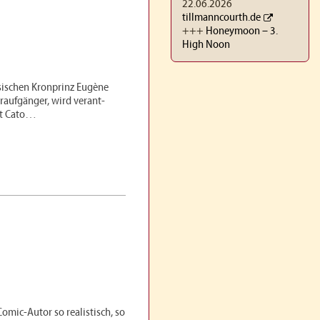
22.06.2026
tillmanncourth.de
+++
Honeymoon – 3.
High Noon
sischen Kronprinz Eugène
Draufgänger, wird verant­
it Cato…
omic-Autor so realistisch, so