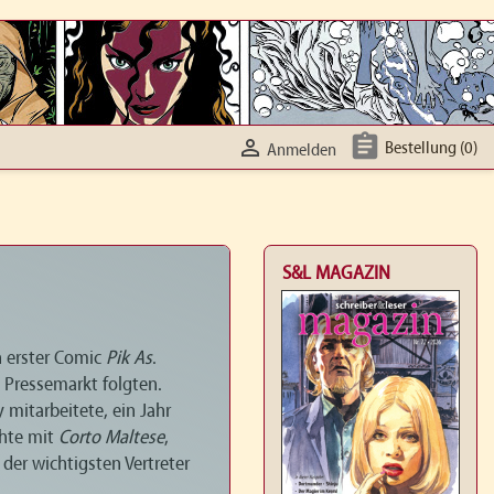


Bestellung
(0)
Anmelden
S&L MAGAZIN
n erster Comic
Pik As
.
 Pressemarkt folgten.
 mitarbeitete, ein Jahr
chte mit
Corto Maltese
,
r der wichtigsten Vertreter