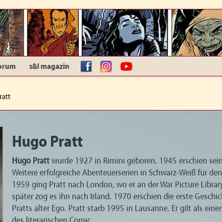
orum
s&l magazin
facebook
Instagram
YouTube
ratt
Hugo Pratt
Hugo Pratt
wurde 1927 in Rimini geboren. 1945 erschien sei
Weitere erfolgreiche Abenteuerserien in Schwarz-Weiß für den
1959 ging Pratt nach London, wo er an der War Picture Library
später zog es ihn nach Irland. 1970 erschien die erste Geschi
Pratts alter Ego. Pratt starb 1995 in Lausanne. Er gilt als eine
des literarischen Comic.