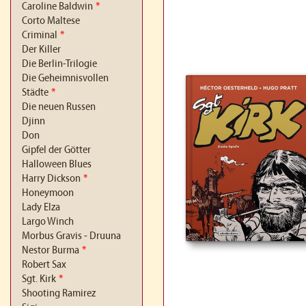
Caroline Baldwin
*
Corto Maltese
Criminal
*
Der Killer
Die Berlin-Trilogie
Die Geheimnisvollen
Städte
*
Die neuen Russen
Djinn
Don
Gipfel der Götter
Halloween Blues
Harry Dickson
*
Honeymoon
Lady Elza
Largo Winch
Morbus Gravis - Druuna
Nestor Burma
*
Robert Sax
Sgt. Kirk
*
Shooting Ramirez