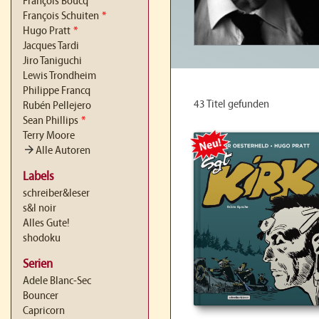
François Boucq
François Schuiten
*
Hugo Pratt
*
Jacques Tardi
Jiro Taniguchi
Lewis Trondheim
Philippe Francq
43 Titel gefunden
Rubén Pellejero
Sean Phillips
*
Terry Moore
NEU
arrow_forward
Alle Autoren
Labels
schreiber&leser
s&l noir
Alles Gute!
shodoku
Serien
Adele Blanc-Sec
Bouncer
Capricorn