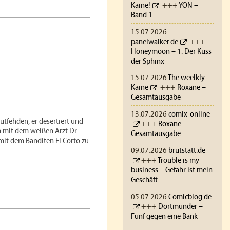
Kaine!
+++
YON –
Band 1
15.07.2026
panelwalker.de
+++
Honeymoon – 1. Der Kuss
der Sphinx
15.07.2026
The weelkly
Kaine
+++
Roxane –
Gesamtausgabe
13.07.2026
comix-online
utfehden, er desertiert und
+++
Roxane –
 mit dem weißen Arzt Dr.
Gesamtausgabe
mit dem Banditen El Corto zu
09.07.2026
brutstatt.de
+++
Trouble is my
business – Gefahr ist mein
Geschäft
05.07.2026
Comicblog.de
+++
Dortmunder –
Fünf gegen eine Bank