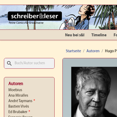
Feine Comics für Erwachsene
Neu bei s&l
Timeline
F
Startseite
Autoren
Hugo P
search
Autoren
Moebius
Ana Miralles
André Taymans
*
Bastien Vivès
Ed Brubaker
*