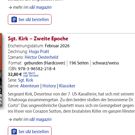
mehr im
s&l magazin
arrow_forward

bei s&l bestellen
Sgt. Kirk – Zweite Epoche
Erscheinungsdatum:
Februar 2026
Zeichnung:
Hugo Pratt
Szenario:
Héctor Oesterheld
Format:
gebunden (Hardcover)
196 Seiten
schwarz/weiss
ISBN:
978-3-96582-218-4
inkl. MwSt.
32,80 €
zzgl. Versand
Serie:
Sgt. Kirk
Genre:
Abenteuer
|
History
|
Klassiker
Sergeant Kirk, Deserteur von der 7. US-Kavallerie, hat sich mit sein
Tchatooga zusammengetan. Zu den beiden stoßen der besonnene Dr. F
Corto“. Das ungewöhnliche Quartett muss sich im Grenzgebiet gege
ins Visier von Corazon Sutton, dem brutalsten Killer im ganzen Westen
mehr im
s&l magazin
arrow_forward

bei s&l bestellen