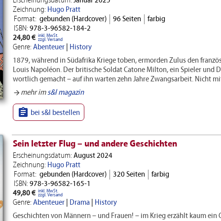
Erscheinungsdatum:
Januar 2025
Zeichnung:
Hugo Pratt
Format:
gebunden (Hardcover)
96 Seiten
farbig
ISBN:
978-3-96582-184-2
inkl. MwSt.
24,80 €
zzgl. Versand
Genre:
Abenteuer
|
History
1879, während in Südafrika Kriege toben, ermorden Zulus den franzö
Louis Napoléon. Der britische Soldat Catone Milton, ein Spieler und 
wortlich gemacht – auf ihn warten zehn Jahre Zwangsarbeit. Nicht m
mehr im
s&l magazin
arrow_forward

bei s&l bestellen
Sein letzter Flug – und andere Geschichten
Erscheinungsdatum:
August 2024
Zeichnung:
Hugo Pratt
Format:
gebunden (Hardcover)
320 Seiten
farbig
ISBN:
978-3-96582-165-1
inkl. MwSt.
49,80 €
zzgl. Versand
Genre:
Abenteuer
|
Drama
|
History
Geschichten von Männern – und Frauen! – im Krieg erzählt kaum ein C