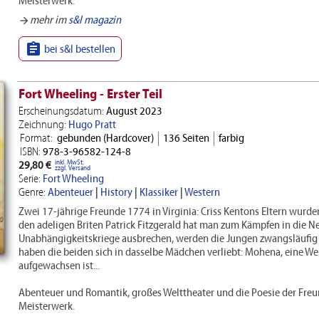
Meisterwerk.
mehr im
s&l magazin
arrow_forward

bei s&l bestellen
Fort Wheeling - Erster Teil
Erscheinungsdatum:
August 2023
Zeichnung:
Hugo Pratt
Format:
gebunden (Hardcover)
136 Seiten
farbig
ISBN:
978-3-96582-124-8
inkl. MwSt.
29,80 €
zzgl. Versand
Serie:
Fort Wheeling
Genre:
Abenteuer
|
History
|
Klassiker
|
Western
Zwei 17-jährige Freunde 1774 in Virginia: Criss Kentons Eltern wurd
den adeligen Briten Patrick Fitzgerald hat man zum Kämpfen in die Ne
Unabhängigkeitskriege ausbrechen, werden die Jungen zwangsläufi
haben die beiden sich in dasselbe Mädchen verliebt: Mohena, eine We
aufgewachsen ist...
Abenteuer und Romantik, großes Welttheater und die Poesie der Freun
Meisterwerk.