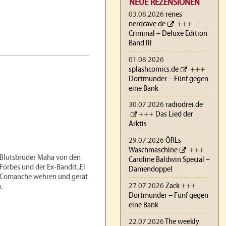
NEUE REZENSIONEN
03.08.2026
renes
nerdcave.de
+++
Criminal – Deluxe Edition
Band III
01.08.2026
splashcomics.de
+++
Dortmunder – Fünf gegen
eine Bank
30.07.2026
radiodrei.de
+++
Das Lied der
Arktis
29.07.2026
ÖRLs
Waschmaschine
+++
em Blutsbruder Maha von den
Caroline Baldwin Special –
orbes und der Ex-Bandit „El
Damendoppel
n Comanche wehren und gerät
27.07.2026
Zack
+++
.
Dortmunder – Fünf gegen
eine Bank
22.07.2026
The weekly