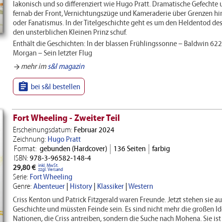
lakonisch und so differenziert wie Hugo Pratt. Dramatische Gefechte 
fernab der Front, Vernichtungszüge und Kameraderie über Grenzen h
oder Fanatismus. In der Titelgeschichte geht es um den Heldentod des
den unsterblichen Kleinen Prinz schuf.
Enthält die Geschichten: In der blassen Frühlingssonne – Baldwin 62
Morgan – Sein letzter Flug
mehr im
s&l magazin
arrow_forward

bei s&l bestellen
Fort Wheeling - Zweiter Teil
Erscheinungsdatum:
Februar 2024
Zeichnung:
Hugo Pratt
Format:
gebunden (Hardcover)
136 Seiten
farbig
ISBN:
978-3-96582-148-4
inkl. MwSt.
29,80 €
zzgl. Versand
Serie:
Fort Wheeling
Genre:
Abenteuer
|
History
|
Klassiker
|
Western
Criss Kenton und Patrick Fitzgerald waren Freunde. Jetzt stehen sie a
Geschichte und müssten Feinde sein. Es sind nicht mehr die großen Id
Nationen, die Criss antreiben, sondern die Suche nach Mohena. Sie is