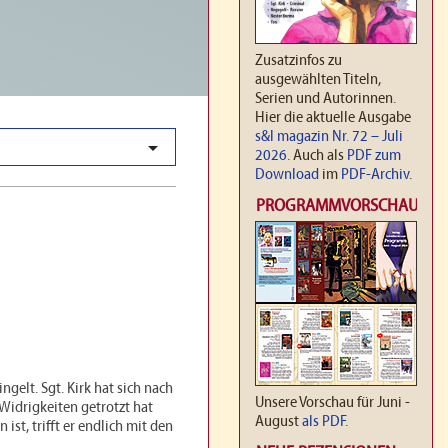
Zusatzinfos zu
ausgewählten Titeln,
Serien und Autorinnen.
Hier die aktuelle Ausgabe
s&l magazin Nr. 72 – Juli

2026
. Auch als
PDF zum
Download
im
PDF-Archiv
.
PROGRAMMVORSCHAU
ngelt. Sgt. Kirk hat sich nach
Unsere Vorschau für Juni -
 Widrigkeiten getrotzt hat
August
als PDF
.
ist, trifft er endlich mit den