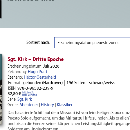
Sortiert nach:
Erscheinungsdatum, neueste zuerst
Sgt. Kirk – Dritte Epoche
Erscheinungsdatum:
Juli 2026
Zeichnung:
Hugo Pratt
Szenario:
Héctor Oesterheld
Format:
gebunden (Hardcover)
196 Seiten
schwarz/weiss
ISBN:
978-3-96582-239-9
inkl. MwSt.
32,80 €
zzgl. Versand
Serie:
Sgt. Kirk
Genre:
Abenteuer
|
History
|
Klassiker
Das havarierte Schiff auf dem Missouri ist von feindseligen Sioux umzi
Puesto Solo aufgemacht, um das Militär zu Hilfe zu holen. Als er allen
und bis an die Grenze seiner körperlichen Leistungsfähigkeit gegangen 
Soldaten am Unglücksort ein...