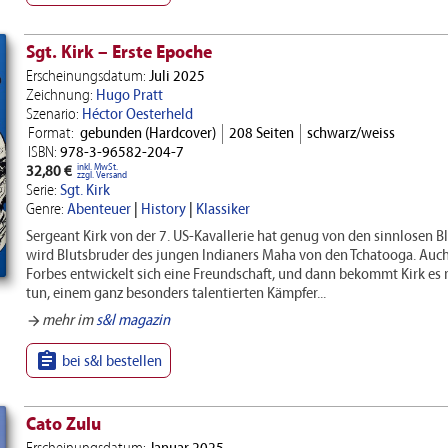
Sgt. Kirk – Erste Epoche
Erscheinungsdatum:
Juli 2025
Zeichnung:
Hugo Pratt
Szenario:
Héctor Oesterheld
Format:
gebunden (Hardcover)
208 Seiten
schwarz/weiss
ISBN:
978-3-96582-204-7
inkl. MwSt.
32,80 €
zzgl. Versand
Serie:
Sgt. Kirk
Genre:
Abenteuer
|
History
|
Klassiker
Sergeant Kirk von der 7. US-Kavallerie hat genug von den sinnlosen Bl
wird Blutsbruder des jungen Indianers Maha von den Tchatooga. Auch
Forbes entwickelt sich eine Freundschaft, und dann bekommt Kirk es 
tun, einem ganz besonders talentierten Kämpfer...
mehr im
s&l magazin
arrow_forward

bei s&l bestellen
Cato Zulu