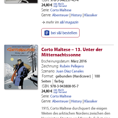
ISBN:
978-3-946337-45-4
inkl. MwSt.
24,80 €
zzgl. Versand
Serie:
Corto Maltese
Genre:
Abenteuer
|
History
|
Klassiker
arrow_forward
mehr im
s&l magazin

bei s&l bestellen
Corto Maltese – 13. Unter der
Mitternachtssonne
Erscheinungsdatum:
März 2016
Zeichnung:
Rubén Pellejero
Szenario:
Juan Díaz Canales
Format:
gebunden (Hardcover)
100
Seiten
farbig
ISBN:
978-3-943808-95-7
inkl. MwSt.
24,80 €
zzgl. Versand
Serie:
Corto Maltese
Genre:
Abenteuer
|
History
|
Klassiker
1915, Corto Maltese durchquert die eisigen
Weiten des arktischen Nordens zwischen den