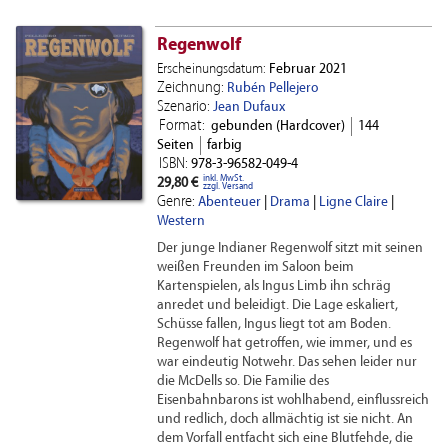
Regenwolf
Erscheinungsdatum:
Februar 2021
Zeichnung:
Rubén Pellejero
Szenario:
Jean Dufaux
Format:
gebunden (Hardcover)
144
Seiten
farbig
ISBN:
978-3-96582-049-4
inkl. MwSt.
29,80 €
zzgl. Versand
Genre:
Abenteuer
|
Drama
|
Ligne Claire
|
Western
Der junge Indianer Regenwolf sitzt mit seinen
weißen Freunden im Saloon beim
Kartenspielen, als Ingus Limb ihn schräg
anredet und beleidigt. Die Lage eskaliert,
Schüsse fallen, Ingus liegt tot am Boden.
Regenwolf hat getroffen, wie immer, und es
war eindeutig Notwehr. Das sehen leider nur
die McDells so. Die Familie des
Eisenbahnbarons ist wohlhabend, einflussreich
und redlich, doch allmächtig ist sie nicht. An
dem Vorfall entfacht sich eine Blutfehde, die