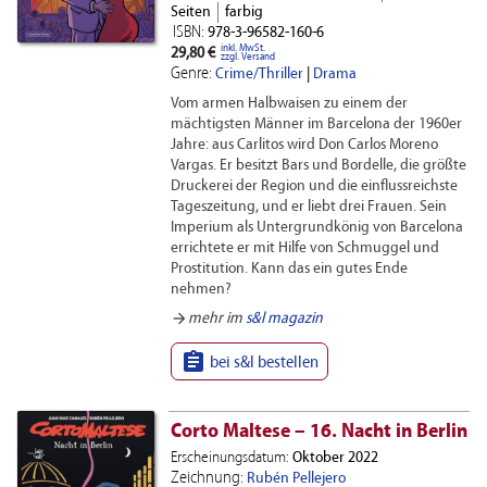
Seiten
farbig
ISBN:
978-3-96582-160-6
inkl. MwSt.
29,80 €
zzgl. Versand
Genre:
Crime/Thriller
|
Drama
Vom armen Halb­waisen zu einem der
mächtigsten Männer im Barcelona der 1960er
Jahre: aus Carlitos wird Don Carlos Moreno
Vargas. Er be­sitzt Bars und Bordelle, die größte
Druckerei der Region und die einfluss­reichste
Tageszeitung, und er liebt drei Frauen. Sein
Imperium als Untergrund­könig von Barcelona
errichtete er mit Hilfe von Schmuggel und
Prostitution. Kann das ein gutes Ende
nehmen?
arrow_forward
mehr im
s&l magazin

bei s&l bestellen
Corto Maltese – 16. Nacht in Berlin
Erscheinungsdatum:
Oktober 2022
Zeichnung:
Rubén Pellejero