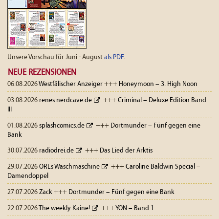
Unsere Vorschau für Juni - August
als PDF
.
NEUE REZENSIONEN
06.08.2026
Westfälischer Anzeiger
+++
Honeymoon – 3. High Noon
03.08.2026
renes nerdcave.de
+++
Criminal – Deluxe Edition Band
III
01.08.2026
splashcomics.de
+++
Dortmunder – Fünf gegen eine
Bank
30.07.2026
radiodrei.de
+++
Das Lied der Arktis
29.07.2026
ÖRLs Waschmaschine
+++
Caroline Baldwin Special –
Damendoppel
27.07.2026
Zack
+++
Dortmunder – Fünf gegen eine Bank
22.07.2026
The weekly Kaine!
+++
YON – Band 1