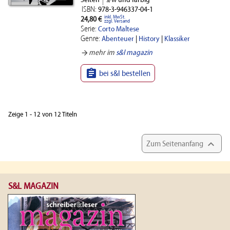
Seiten
s/w und farbig
ISBN:
978-3-946337-04-1
inkl. MwSt.
24,80 €
zzgl. Versand
Serie:
Corto Maltese
Genre:
Abenteuer
|
History
|
Klassiker
arrow_forward
mehr im
s&l magazin

bei s&l bestellen
Zeige 1 - 12 von 12 Titeln

Zum Seitenanfang
S&L MAGAZIN