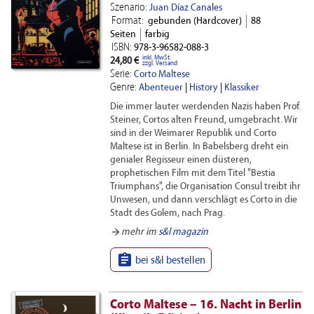
Szenario:
Juan Díaz Canales
Format:
gebunden (Hardcover)
88
Seiten
farbig
ISBN:
978-3-96582-088-3
inkl. MwSt.
24,80 €
zzgl. Versand
Serie:
Corto Maltese
Genre:
Abenteuer
|
History
|
Klassiker
Die immer lauter werdenden Nazis haben Prof.
Steiner, Cortos alten Freund, umgebracht. Wir
sind in der Weimarer Republik und Corto
Maltese ist in Berlin. In Babelsberg dreht ein
genialer Regisseur einen düsteren,
prophetischen Film mit dem Titel "Bestia
Triumphans", die Organisation Consul treibt ihr
Unwesen, und dann verschlägt es Corto in die
Stadt des Golem, nach Prag.
arrow_forward
mehr im
s&l magazin

bei s&l bestellen
Corto Maltese – 16. Nacht in Berlin