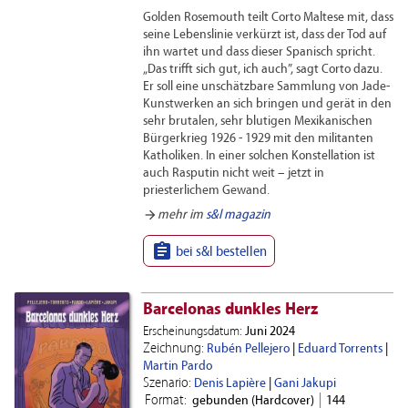
Golden Rosemouth teilt Corto Maltese mit, dass
seine Lebenslinie verkürzt ist, dass der Tod auf
ihn wartet und dass dieser Spanisch spricht.
„Das trifft sich gut, ich auch”, sagt Corto dazu.
Er soll eine unschätzbare Sammlung von Jade-
Kunstwerken an sich bringen und gerät in den
sehr brutalen, sehr blutigen Mexikanischen
Bürgerkrieg 1926 - 1929 mit den militanten
Katholiken. In einer solchen Konstellation ist
auch Rasputin nicht weit – jetzt in
priesterlichem Gewand.
arrow_forward
mehr im
s&l magazin

bei s&l bestellen
Barcelonas dunkles Herz
Erscheinungsdatum:
Juni 2024
Zeichnung:
Rubén Pellejero
|
Eduard Torrents
|
Martin Pardo
Szenario:
Denis Lapière
|
Gani Jakupi
Format:
gebunden (Hardcover)
144