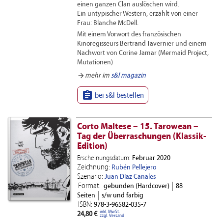
einen ganzen Clan auslöschen wird.
Ein untypischer Western, erzählt von einer
Frau: Blanche McDell.
Mit einem Vorwort des französischen
Kinoregisseurs Bertrand Tavernier und einem
Nachwort von Corine Jamar (Mermaid Project,
Mutationen)
arrow_forward
mehr im
s&l magazin

bei s&l bestellen
Corto Maltese – 15. Tarowean –
Tag der Überraschungen (Klassik-
Edition)
Erscheinungsdatum:
Februar 2020
Zeichnung:
Rubén Pellejero
Szenario:
Juan Díaz Canales
Format:
gebunden (Hardcover)
88
Seiten
s/w und farbig
ISBN:
978-3-96582-035-7
inkl. MwSt.
24,80 €
zzgl. Versand