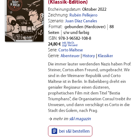
(Klassik-Edition)
Erscheinungsdatum:
Oktober 2022
Zeichnung:
Rubén Pellejero
Szenario:
Juan Díaz Canales
Format:
gebunden (Hardcover)
88
Seiten
s/w und farbig
ISBN:
978-3-96582-108-8
inkl. MwSt.
24,80 €
zzgl. Versand
Serie:
Corto Maltese
Genre:
Abenteuer
|
History
|
Klassiker
Die immer lauter werdenden Nazis haben Prof.
Steiner, Cortos alten Freund, umgebracht. Wir
sind in der Weimarer Republik und Corto
Maltese ist in Berlin. In Babelsberg dreht ein
genialer Regisseur einen düsteren,
prophetischen Film mit dem Titel "Bestia
Triumphans", die Organisation Consul treibt ihr
Unwesen, und dann verschlägt es Corto in die
Stadt des Golem, nach Prag.
arrow_forward
mehr im
s&l magazin

bei s&l bestellen