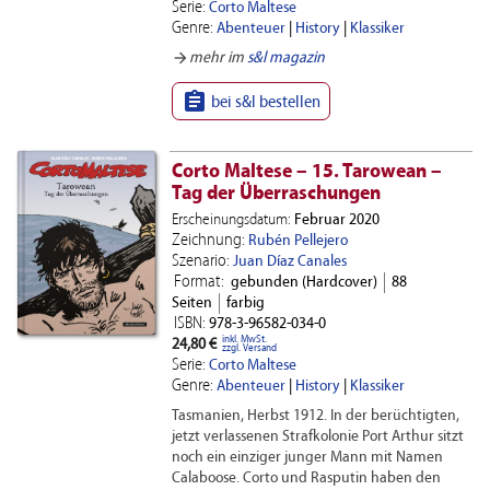
Serie:
Corto Maltese
Genre:
Abenteuer
|
History
|
Klassiker
arrow_forward
mehr im
s&l magazin

bei s&l bestellen
Corto Maltese – 15. Tarowean –
Tag der Überraschungen
Erscheinungsdatum:
Februar 2020
Zeichnung:
Rubén Pellejero
Szenario:
Juan Díaz Canales
Format:
gebunden (Hardcover)
88
Seiten
farbig
ISBN:
978-3-96582-034-0
inkl. MwSt.
24,80 €
zzgl. Versand
Serie:
Corto Maltese
Genre:
Abenteuer
|
History
|
Klassiker
Tasmanien, Herbst 1912. In der berüchtigten,
jetzt verlassenen Strafkolonie Port Arthur sitzt
noch ein einziger junger Mann mit Namen
Calaboose. Corto und Rasputin haben den