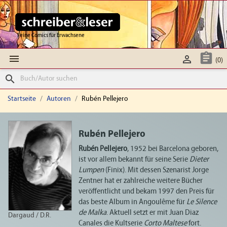
Feine Comics für Erwachsene



(0)
search
Startseite
Autoren
Rubén Pellejero
Rubén Pellejero
Rubén Pellejero
, 1952 bei Barcelona geboren,
ist vor allem bekannt für seine Serie
Dieter
Lumpen
(Finix). Mit dessen Szenarist Jorge
Zentner hat er zahlreiche weitere Bücher
veröffentlicht und bekam 1997 den Preis für
das beste Album in Angoulême für
Le Silence
de Malka
. Aktuell setzt er mit Juan Diaz
Dargaud / D.R.
Canales die Kultserie
Corto Maltese
fort.