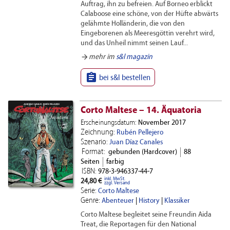
Auftrag, ihn zu befreien. Auf Borneo erblickt
Calaboose eine schöne, von der Hüfte abwärts
gelähmte Holländerin, die von den
Eingeborenen als Meeresgöttin verehrt wird,
und das Unheil nimmt seinen Lauf...
arrow_forward
mehr im
s&l magazin

bei s&l bestellen
Corto Maltese – 14. Äquatoria
Erscheinungsdatum:
November 2017
Zeichnung:
Rubén Pellejero
Szenario:
Juan Díaz Canales
Format:
gebunden (Hardcover)
88
Seiten
farbig
ISBN:
978-3-946337-44-7
inkl. MwSt.
24,80 €
zzgl. Versand
Serie:
Corto Maltese
Genre:
Abenteuer
|
History
|
Klassiker
Corto Maltese begleitet seine Freundin Aida
Treat, die Reportagen für den National