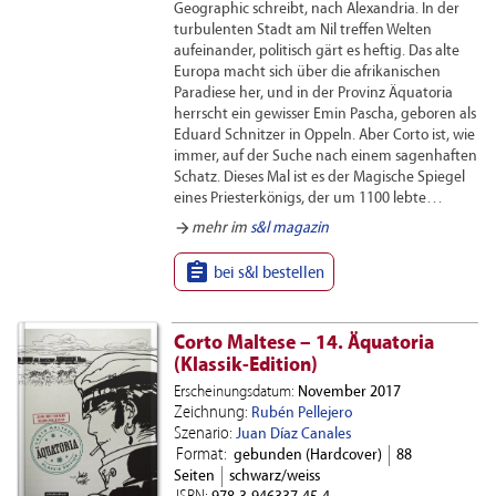
Geographic schreibt, nach Alexandria. In der
turbulenten Stadt am Nil treffen Welten
aufeinander, politisch gärt es heftig. Das alte
Europa macht sich über die afrikanischen
Paradiese her, und in der Provinz Äquatoria
herrscht ein gewisser Emin Pascha, geboren als
Eduard Schnitzer in Oppeln. Aber Corto ist, wie
immer, auf der Suche nach einem sagenhaften
Schatz. Dieses Mal ist es der Magische Spiegel
eines Priesterkönigs, der um 1100 lebte…
arrow_forward
mehr im
s&l magazin

bei s&l bestellen
Corto Maltese – 14. Äquatoria
(Klassik-Edition)
Erscheinungsdatum:
November 2017
Zeichnung:
Rubén Pellejero
Szenario:
Juan Díaz Canales
Format:
gebunden (Hardcover)
88
Seiten
schwarz/weiss