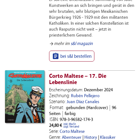
Kunstwerken an sich bringen und gerät in den
sehr brutalen, sehr blutigen Mexikanischen
Bürgerkrieg 1926 - 1929 mit den militanten
Katholiken. In einer solchen Konstellation ist
auch Rasputin nicht weit – jetzt in
priesterlichem Gewand.
arrow_forward
mehr im
s&l magazin

bei s&l bestellen
Corto Maltese – 17. Die
Lebenslinie
Erscheinungsdatum:
Dezember 2024
Zeichnung:
Rubén Pellejero
Szenario:
Juan Díaz Canales
Format:
gebunden (Hardcover)
96
Seiten
farbig
ISBN:
978-3-96582-174-3
inkl. MwSt.
24,80 €
zzgl. Versand
Serie:
Corto Maltese
Genre:
Abenteuer
|
History
|
Klassiker