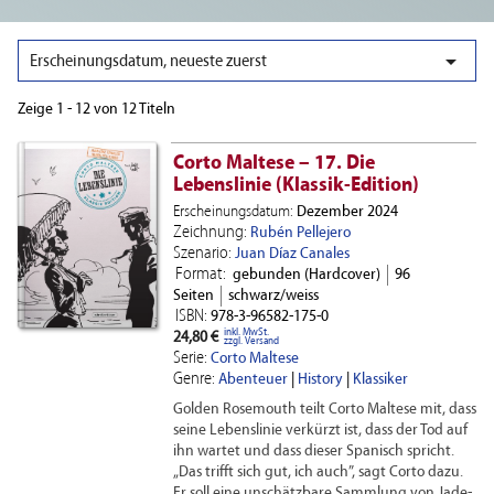

Erscheinungsdatum, neueste zuerst
Zeige 1 - 12 von 12 Titeln
Corto Maltese – 17. Die
Lebenslinie (Klassik-Edition)
Erscheinungsdatum:
Dezember 2024
Zeichnung:
Rubén Pellejero
Szenario:
Juan Díaz Canales
Format:
gebunden (Hardcover)
96
Seiten
schwarz/weiss
ISBN:
978-3-96582-175-0
inkl. MwSt.
24,80 €
zzgl. Versand
Serie:
Corto Maltese
Genre:
Abenteuer
|
History
|
Klassiker
Golden Rosemouth teilt Corto Maltese mit, dass
seine Lebenslinie verkürzt ist, dass der Tod auf
ihn wartet und dass dieser Spanisch spricht.
„Das trifft sich gut, ich auch”, sagt Corto dazu.
Er soll eine unschätzbare Sammlung von Jade-