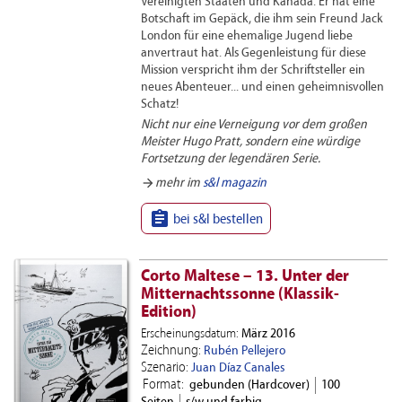
Vereinigten Staaten und Kanada. Er hat eine
Botschaft im Gepäck, die ihm sein Freund Jack
London für eine ehemalige Jugend liebe
anvertraut hat. Als Gegenleistung für diese
Mission verspricht ihm der Schriftsteller ein
neues Abenteuer... und einen geheimnisvollen
Schatz!
Nicht nur eine Verneigung vor dem großen
Meister Hugo Pratt, sondern eine würdige
Fortsetzung der legendären Serie.
arrow_forward
mehr im
s&l magazin

bei s&l bestellen
Corto Maltese – 13. Unter der
Mitternachtssonne (Klassik-
Edition)
Erscheinungsdatum:
März 2016
Zeichnung:
Rubén Pellejero
Szenario:
Juan Díaz Canales
Format:
gebunden (Hardcover)
100