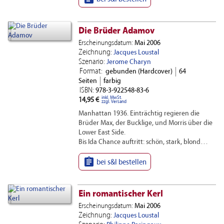
Die Brüder Adamov
Erscheinungsdatum:
Mai 2006
Zeichnung:
Jacques Loustal
Szenario:
Jerome Charyn
Format:
gebunden (Hardcover)
64
Seiten
farbig
ISBN:
978-3-922548-83-6
inkl. MwSt.
14,95 €
zzgl. Versand
Manhattan 1936. Einträchtig regieren die
Brüder Max, der Bucklige, und Morris über die
Lower East Side.
Bis Ida Chance auftritt: schön, stark, blond…

bei s&l bestellen
Ein romantischer Kerl
Erscheinungsdatum:
Mai 2006
Zeichnung:
Jacques Loustal