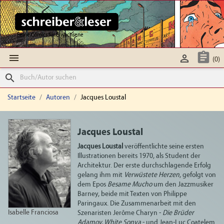
Feine Comics für Erwachsene



(0)
search
Startseite
Autoren
Jacques Loustal
Jacques Loustal
Jacques Loustal
veröffentlichte seine ersten
Illustrationen bereits 1970, als Student der
Architektur. Der erste durchschlagende Erfolg
gelang ihm mit
Verwüstete Herzen
, gefolgt von
dem Epos
Besame Mucho
um den Jazzmusiker
Barney, beide mit Texten von Philippe
Paringaux. Die Zusammenarbeit mit den
Isabelle Franciosa
Szenaristen Jerôme Charyn -
Die Brüder
Adamov, White Sonya
- und Jean-Luc Coatelem