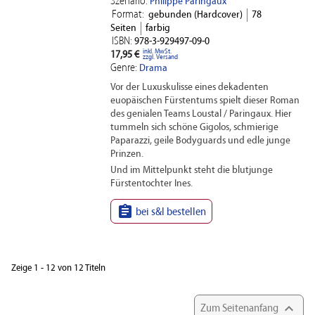
Szenario:
Philippe Paringaux
Format:
gebunden (Hardcover)
78
Seiten
farbig
ISBN:
978-3-929497-09-0
inkl. MwSt.
17,95 €
zzgl. Versand
Genre:
Drama
Vor der Luxuskulisse eines dekadenten
euopäischen Fürstentums spielt dieser Roman
des genialen Teams Loustal / Paringaux. Hier
tummeln sich schöne Gigolos, schmierige
Paparazzi, geile Bodyguards und edle junge
Prinzen.
Und im Mittelpunkt steht die blutjunge
Fürstentochter Ines.

bei s&l bestellen
Zeige 1 - 12 von 12 Titeln

Zum Seitenanfang