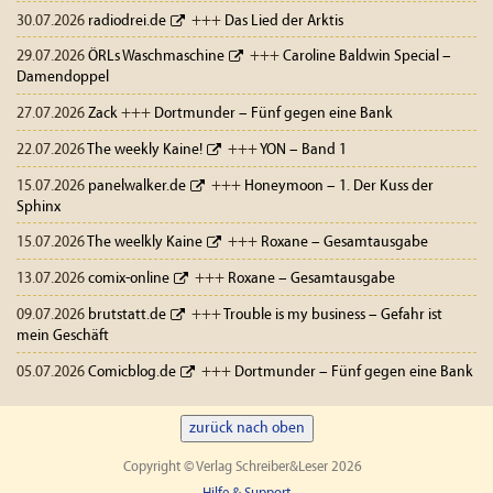
30.07.2026
radiodrei.de
+++
Das Lied der Arktis
29.07.2026
ÖRLs Waschmaschine
+++
Caroline Baldwin Special –
Damendoppel
27.07.2026
Zack
+++
Dortmunder – Fünf gegen eine Bank
22.07.2026
The weekly Kaine!
+++
YON – Band 1
15.07.2026
panelwalker.de
+++
Honeymoon – 1. Der Kuss der
Sphinx
15.07.2026
The weelkly Kaine
+++
Roxane – Gesamtausgabe
13.07.2026
comix-online
+++
Roxane – Gesamtausgabe
09.07.2026
brutstatt.de
+++
Trouble is my business – Gefahr ist
mein Geschäft
05.07.2026
Comicblog.de
+++
Dortmunder – Fünf gegen eine Bank
zurück nach oben
Copyright © Verlag Schreiber&Leser 2026