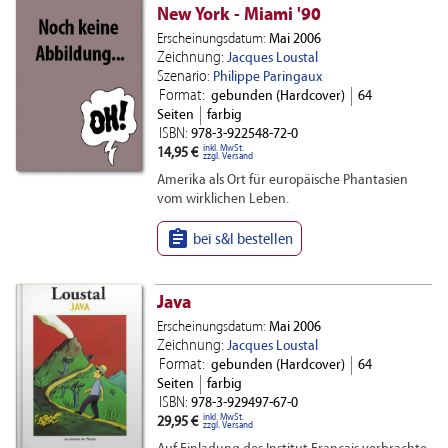
New York - Miami '90
Erscheinungsdatum:
Mai 2006
Zeichnung:
Jacques Loustal
Szenario:
Philippe Paringaux
Format:
gebunden (Hardcover)
64
Seiten
farbig
ISBN:
978-3-922548-72-0
inkl. MwSt.
14,95 €
zzgl. Versand
Amerika als Ort für europäische Phantasien
vom wirklichen Leben.

bei s&l bestellen
Java
Erscheinungsdatum:
Mai 2006
Zeichnung:
Jacques Loustal
Format:
gebunden (Hardcover)
64
Seiten
farbig
ISBN:
978-3-929497-67-0
inkl. MwSt.
29,95 €
zzgl. Versand