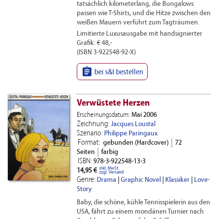
tatsächlich kilometerlang, die Bungalows
passen wie T-Shirts, und die Hitze zwischen den
weißen Mauern verführt zum Tagträumen.
Limitierte Luxusausgabe mit handsignierter
Grafik: € 48,-
(ISBN 3-922548-92-X)

bei s&l bestellen
Verwüstete Herzen
Erscheinungsdatum:
Mai 2006
Zeichnung:
Jacques Loustal
Szenario:
Philippe Paringaux
Format:
gebunden (Hardcover)
72
Seiten
farbig
ISBN:
978-3-922548-13-3
inkl. MwSt.
14,95 €
zzgl. Versand
Genre:
Drama
|
Graphic Novel
|
Klassiker
|
Love-
Story
Baby, die schöne, kühle Tennisspielerin aus den
USA, fährt zu einem mondänen Turnier nach