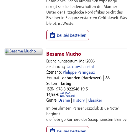
Casablanca. Schon auf der Schiffspassage
erregt sie die Leidenschaften der Männer…
Unter der Hitzeglocke Nordafrikas bricht das
Eis einer in Eleganz erstarrten Gefühlswelt. Was
bleibt, ist Wüste.

bei s&l bestellen
Besame Mucho
Erscheinungsdatum:
Mai 2006
Zeichnung:
Jacques Loustal
Szenario:
Philippe Paringaux
Format:
gebunden (Hardcover)
86
Seiten
farbig
ISBN:
978-3-922548-19-5
inkl. MwSt.
14,95 €
zzgl. Versand
Genre:
Drama
|
History
|
Klassiker
Im berühmten Pariser Jazzclub „Blue Note”
beginnt
die fiebrige Karriere des Saxophonisten Barney.

bei s&l bestellen