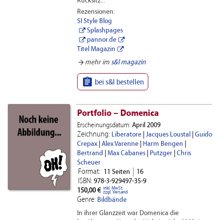
Rücksitz...
Rezensionen:
SI Style Blog
Splashpages
pannor.de
Titel Magazin
arrow_forward
mehr im
s&l magazin

bei s&l bestellen
Portfolio – Domenica
Erscheinungsdatum:
April 2009
Zeichnung:
Liberatore
|
Jacques Loustal
|
Guido
Crepax
|
Alex Varenne
|
Harm Bengen
|
Bertrand
|
Max Cabanes
|
Putzger
|
Chris
Scheuer
Format:
11 Seiten
16
ISBN:
978-3-929497-35-9
inkl. MwSt.
150,00 €
zzgl. Versand
Genre:
Bildbände
In ihrer Glanzzeit war Domenica die