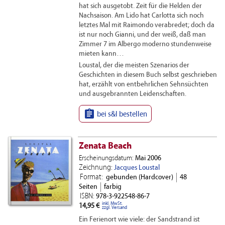
hat sich ausgetobt. Zeit für die Helden der
Nachsaison. Am Lido hat Carlotta sich noch
letztes Mal mit Raimondo verabredet; doch da
ist nur noch Gianni, und der weiß, daß man
Zimmer 7 im Albergo moderno stundenweise
mieten kann…
Loustal, der die meisten Szenarios der
Geschichten in diesem Buch selbst geschrieben
hat, erzählt von entbehrlichen Sehnsüchten
und ausgebrannten Leidenschaften.

bei s&l bestellen
Zenata Beach
Erscheinungsdatum:
Mai 2006
Zeichnung:
Jacques Loustal
Format:
gebunden (Hardcover)
48
Seiten
farbig
ISBN:
978-3-922548-86-7
inkl. MwSt.
14,95 €
zzgl. Versand
Ein Ferienort wie viele: der Sandstrand ist