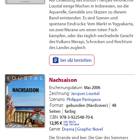
Auf Einladung des Institut Français verbrachte
Loustal einige Wochen in Indonesien, wo die
Aquarelle, Gemälde uns Skizzen zu diesem
Band entstanden. Es sind Szenen und
spontane Eindrücke: Vom Markt in Yogyakarta,
wo zwei Warane um einen toten Fisch
kämpfen, oder das täglich wechselnde Gesicht
des Vulkans Merapi, Schrecken und Reichtum
des Landes zugleich.

bei s&l bestellen
Nachsaison
Erscheinungsdatum:
Mai 2006
Zeichnung:
Jacques Loustal
Szenario:
Philippe Paringaux
Format:
gebunden (Hardcover)
48
Seiten
farbig
ISBN:
978-3-922548-70-6
inkl. MwSt.
12,95 €
zzgl. Versand
Genre:
Drama
|
Graphic Novel
Die Strände sind leer. Die Gier des Sommers