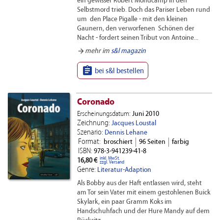
ein gewisser Robert Mondcamp in den
Selbstmord trieb. Doch das Pariser Leben rund
um den Place Pigalle - mit den kleinen
Gaunern, den verworfenen Schönen der
Nacht - fordert seinen Tribut von Antoine...
arrow_forward
mehr im
s&l magazin

bei s&l bestellen
Coronado
Erscheinungsdatum:
Juni 2010
Zeichnung:
Jacques Loustal
Szenario:
Dennis Lehane
Format:
broschiert
96 Seiten
farbig
ISBN:
978-3-941239-41-8
inkl. MwSt.
16,80 €
zzgl. Versand
Genre:
Literatur-Adaption
Als Bobby aus der Haft entlassen wird, steht
am Tor sein Vater mit einem gestohlenen Buick
Skylark, ein paar Gramm Koks im
Handschuhfach und der Hure Mandy auf dem