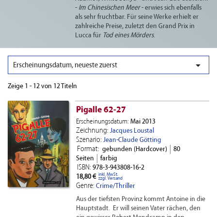
-
Im Chinesischen Meer
- erwies sich ebenfalls
als sehr fruchtbar. Für seine Werke erhielt er
zahlreiche Preise, zuletzt den Grand Prix in
Lucca für
Tod eines Mörders
.

Erscheinungsdatum, neueste zuerst
Zeige 1 - 12 von 12 Titeln
Pigalle 62-27
Erscheinungsdatum:
Mai 2013
Zeichnung:
Jacques Loustal
Szenario:
Jean-Claude Götting
Format:
gebunden (Hardcover)
80
Seiten
farbig
ISBN:
978-3-943808-16-2
inkl. MwSt.
18,80 €
zzgl. Versand
Genre:
Crime/Thriller
Aus der tiefsten Provinz kommt Antoine in die
Hauptstadt. Er will seinen Vater rächen, den