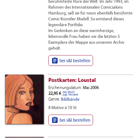
berühmteste Hure der Welt. Im Jahr 1993, im
Rahmen des Internationalen Comicsalons
Hamburg, saß sie für neun ebenfalls berühmte
Comic-Künstler Modell. So entstand dieses
legendäre Portfolio.
Im Gedenken an diese warmherzige,
lebensvolle Frau haben wir die letzten 5
Exemplare der Mappe aus unserem Archiv
geholt.

bei s&l bestellen
Postkarten: Loustal
Erscheinungsdatum:
Mai 2006
inkl. MwSt.
22,95 €
zzgl. Versand
Genre:
Bildbände
8 Motive à 10 St

bei s&l bestellen