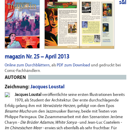
s&l
magazin Nr. 25 – April 2013
Online zum Durchblättern
, als
PDF zum Download
und gedruckt bei
Comic-Fachhändlern.
AUTOREN
Zeichnung:
Jacques Loustal
Jacques Loustal
veröffentlichte seine ersten Illustrationen bereits
1970, als Student der Architektur. Der erste durchschlagende
Erfolg gelang ihm mit
Verwüstete Herzen
, gefolgt von dem Epos
Besame Mucho
um den Jazzmusiker Barney, beide mit Texten von
Philippe Paringaux. Die Zusammenarbeit mit den Szenaristen Jerôme
Charyn -
Die Brüder Adamov, White Sonya
- und Jean-Luc Coatelem -
Im Chinesischen Meer
- erwies sich ebenfalls als sehr fruchtbar. Für