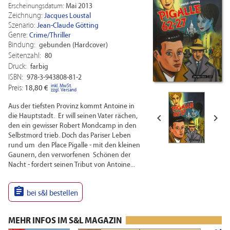
Erscheinungsdatum:
Mai 2013
Zeichnung:
Jacques Loustal
Szenario:
Jean-Claude Götting
Genre:
Crime/Thriller
Bindung:
gebunden (Hardcover)
Seitenzahl:
80
Druck:
farbig
ISBN:
978-3-943808-81-2
inkl. MwSt.
Preis:
18,80 €
zzgl. Versand
Aus der tiefsten Provinz kommt Antoine in


die Hauptstadt. Er will seinen Vater rächen,
den ein gewisser Robert Mondcamp in den
Selbstmord trieb. Doch das Pariser Leben
rund um den Place Pigalle - mit den kleinen
Gaunern, den verworfenen Schönen der
Nacht - fordert seinen Tribut von Antoine...

bei s&l bestellen
MEHR INFOS IM S&L MAGAZIN