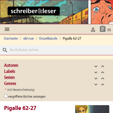
Feine Comics für Erwachsene



(0)
Startseite
s&l noir
Einzelbände
Pigalle 62-27
search
Autoren


Labels


Serien


Genres


*
mit Neuerscheinung
vergriffene Bücher anzeigen
Pigalle 62-27