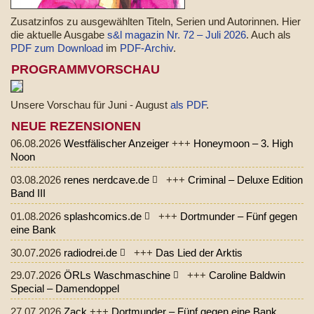
Zusatzinfos zu ausgewählten Titeln, Serien und Autorinnen. Hier
die aktuelle Ausgabe
s&l magazin Nr. 72 – Juli 2026
. Auch als
PDF zum Download
im
PDF-Archiv
.
PROGRAMMVORSCHAU
Unsere Vorschau für Juni - August
als PDF
.
NEUE REZENSIONEN
06.08.2026
Westfälischer Anzeiger
+++
Honeymoon – 3. High
Noon
03.08.2026
renes nerdcave.de
+++
Criminal – Deluxe Edition
Band III
01.08.2026
splashcomics.de
+++
Dortmunder – Fünf gegen
eine Bank
30.07.2026
radiodrei.de
+++
Das Lied der Arktis
29.07.2026
ÖRLs Waschmaschine
+++
Caroline Baldwin
Special – Damendoppel
27.07.2026
Zack
+++
Dortmunder – Fünf gegen eine Bank