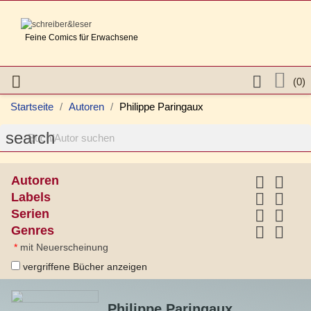
Feine Comics für Erwachsene



(0)
Startseite
Autoren
Philippe Paringaux
search


Autoren


Labels


Serien


Genres
*
mit Neuerscheinung
vergriffene Bücher anzeigen
Philippe Paringaux