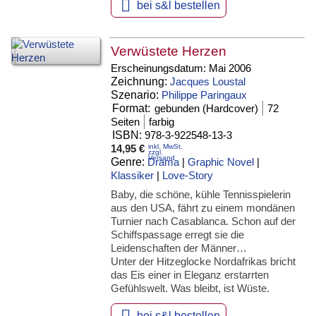

bei s&l bestellen
Verwüstete Herzen
Erscheinungsdatum:
Mai 2006
Zeichnung:
Jacques Loustal
Szenario:
Philippe Paringaux
Format:
gebunden (Hardcover)
72
Seiten
farbig
ISBN:
978-3-922548-13-3
14,95 €
inkl. MwSt.
zzgl.
Versand
Genre:
Drama
|
Graphic Novel
|
Klassiker
|
Love-Story
Baby, die schöne, kühle Tennisspielerin
aus den USA, fährt zu einem mondänen
Turnier nach Casablanca. Schon auf der
Schiffspassage erregt sie die
Leidenschaften der Männer…
Unter der Hitzeglocke Nordafrikas bricht
das Eis einer in Eleganz erstarrten
Gefühlswelt. Was bleibt, ist Wüste.

bei s&l bestellen