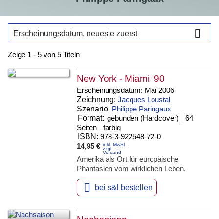

Erscheinungsdatum, neueste zuerst
Zeige 1 - 5 von 5 Titeln
New York - Miami '90
Erscheinungsdatum:
Mai 2006
Zeichnung:
Jacques Loustal
Szenario:
Philippe Paringaux
Format:
gebunden (Hardcover)
64
Seiten
farbig
ISBN:
978-3-922548-72-0
14,95 €
inkl. MwSt.
zzgl.
Versand
Amerika als Ort für europäische
Phantasien vom wirklichen Leben.

bei s&l bestellen