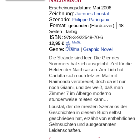
Nachsaison
Erscheinungsdatum:
Mai 2006
Zeichnung:
Jacques Loustal
Szenario:
Philippe Paringaux
Format:
gebunden (Hardcover)
48
Seiten
farbig
ISBN:
978-3-922548-70-6
12,95 €
inkl. MwSt.
zzgl.
Versand
Genre:
Drama
|
Graphic Novel
Die Strände sind leer. Die Gier des
Sommers hat sich ausgetobt. Zeit für die
Helden der Nachsaison. Am Lido hat
Carlotta sich noch letztes Mal mit
Raimondo verabredet; doch da ist nur
noch Gianni, und der weiß, daß man
Zimmer 7 im Albergo moderno
stundenweise mieten kann…
Loustal, der die meisten Szenarios der
Geschichten in diesem Buch selbst
geschrieben hat, erzählt von entbehrlichen
Sehnsüchten und ausgebrannten
Leidenschaften.