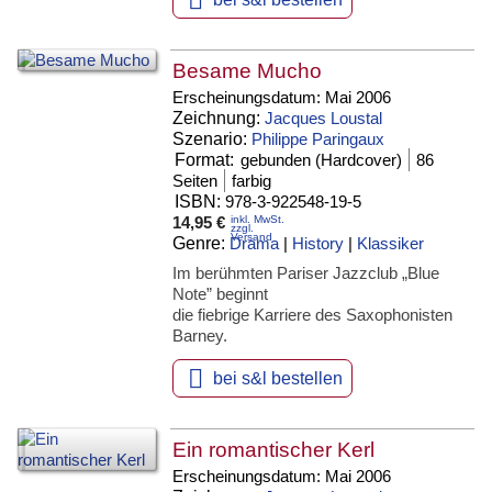
Besame Mucho
Erscheinungsdatum:
Mai 2006
Zeichnung:
Jacques Loustal
Szenario:
Philippe Paringaux
Format:
gebunden (Hardcover)
86
Seiten
farbig
ISBN:
978-3-922548-19-5
14,95 €
inkl. MwSt.
zzgl.
Versand
Genre:
Drama
|
History
|
Klassiker
Im berühmten Pariser Jazzclub „Blue
Note” beginnt
die fiebrige Karriere des Saxophonisten
Barney.

bei s&l bestellen
Ein romantischer Kerl
Erscheinungsdatum:
Mai 2006