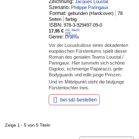
Zeichnung:
Jacques Loustal
Szenario:
Philippe Paringaux
Format:
gebunden (Hardcover)
78
Seiten
farbig
ISBN:
978-3-929497-09-0
17,95 €
inkl. MwSt.
zzgl.
Versand
Genre:
Drama
Vor der Luxuskulisse eines dekadenten
euopäischen Fürstentums spielt dieser
Roman des genialen Teams Loustal /
Paringaux. Hier tummeln sich schöne
Gigolos, schmierige Paparazzi, geile
Bodyguards und edle junge Prinzen.
Und im Mittelpunkt steht die blutjunge
Fürstentochter Ines.

bei s&l bestellen
Zeige 1 - 5 von 5 Titeln