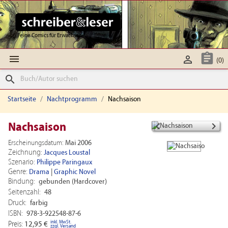
Feine Comics für Erwachsene



(0)
search
Startseite
Nachtprogramm
Nachsaison


Nachsaison
Erscheinungsdatum:
Mai 2006
Zeichnung:
Jacques Loustal
Szenario:
Philippe Paringaux
Genre:
Drama
|
Graphic Novel
Bindung:
gebunden (Hardcover)
Seitenzahl:
48
Druck:
farbig
ISBN:
978-3-922548-87-6
inkl. MwSt.
Preis:
12,95 €
zzgl. Versand