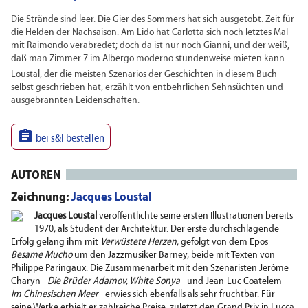
Die Strände sind leer. Die Gier des Sommers hat sich ausgetobt. Zeit für
die Helden der Nachsaison. Am Lido hat Carlotta sich noch letztes Mal
mit Raimondo verabredet; doch da ist nur noch Gianni, und der weiß,
daß man Zimmer 7 im Albergo moderno stundenweise mieten kann…
Loustal, der die meisten Szenarios der Geschichten in diesem Buch
selbst geschrieben hat, erzählt von entbehrlichen Sehnsüchten und
ausgebrannten Leidenschaften.

bei s&l bestellen
AUTOREN
Zeichnung:
Jacques Loustal
Jacques Loustal
veröffentlichte seine ersten Illustrationen bereits
1970, als Student der Architektur. Der erste durchschlagende
Erfolg gelang ihm mit
Verwüstete Herzen
, gefolgt von dem Epos
Besame Mucho
um den Jazzmusiker Barney, beide mit Texten von
Philippe Paringaux. Die Zusammenarbeit mit den Szenaristen Jerôme
Charyn -
Die Brüder Adamov, White Sonya
- und Jean-Luc Coatelem -
Im Chinesischen Meer
- erwies sich ebenfalls als sehr fruchtbar. Für
seine Werke erhielt er zahlreiche Preise, zuletzt den Grand Prix in Lucca