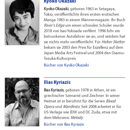
Kyoko Okazaki
Kyoko Okazaki
, geboren 1963 in Setagaya,
Tokio, veröffentlichte ihren ersten erotischen
Manga 1983 in einem Männermagazin. Ihr Buch
River's Edge
um einen schwulen Schüler wurde
2018 von Isao Yukisada verfilmt. 1996 fuhr ein
betrunkener Autofahrer sie an, und seitdem hat
sie nichts mehr veröffentlicht. Für
Helter Skelter
bekam sie 2003 den Preis für Exzellenz auf dem
Japan Media Arts Festival und 2004 den Osamu-
Tezuka-Kulturpreis.
Bücher von Kyoko Okazaki
Ilias Kyriazis
Ilias Kyriazis
, geboren 1978 in Athen, ist ein
griechischer Szenarist und Zeichner. In seiner
Heimat ist er berühmt für die Serien
Blood
Opera
und
Manifesto
. Seit 2008 arbeitet er für
US-Verlage wie IDW und DC Zuda, etwa mit
dem Webcomic
Melody
.
Bücher von Ilias Kyriazis