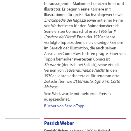
herausragender Mailänder Comiczeichner und
Illustrator. Er begann seine Karriere mit
Illustrationen für große Nachschlagewerke wie
Enciclopedia dei Ragazzi
sowie mit einer Reihe
von Werbefilmen für den Animationsbereich.
Seine ersten Comics schuf er ab 1966 für
Il
Corriere dei Piccoli
. Ende der 1970er Jahre
verfolgte Toppi zudem eine vielseitige Karriere
im Bereich der Illustration, die auch seinen
Ansatz bei Comic-Geschichten prägte. Einer von
Toppis bemerkenswertesten Comics ist
Sharaz’de
(deutsch bei Salleck), seine visuelle
Version von
Tausendundeine Nacht
. In den
1970er-Jahren arbeitete er für renommierte
Zeitschriften wie
L‘Eternauta
,
Sgt. Kirk
,
Corto
Maltese
.
Sein Werk wurde mit mehreren Preisen
ausgezeichnet.
Bücher von Sergio Toppi
Patrick Weber