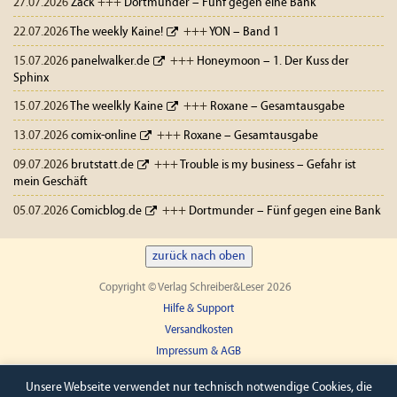
27.07.2026
Zack
+++
Dortmunder – Fünf gegen eine Bank
22.07.2026
The weekly Kaine!
+++
YON – Band 1
15.07.2026
panelwalker.de
+++
Honeymoon – 1. Der Kuss der
Sphinx
15.07.2026
The weelkly Kaine
+++
Roxane – Gesamtausgabe
13.07.2026
comix-online
+++
Roxane – Gesamtausgabe
09.07.2026
brutstatt.de
+++
Trouble is my business – Gefahr ist
mein Geschäft
05.07.2026
Comicblog.de
+++
Dortmunder – Fünf gegen eine Bank
zurück nach oben
Copyright © Verlag Schreiber&Leser 2026
Hilfe & Support
Versandkosten
Impressum & AGB
Widerruf
Unsere Webseite verwendet nur technisch notwendige Cookies, die