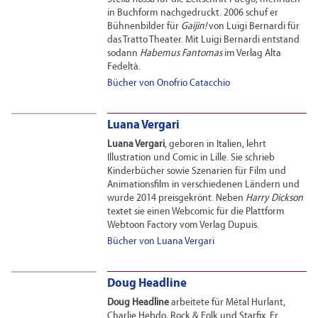
in Buchform nachgedruckt. 2006 schuf er
Bühnenbilder für
Gaijin!
von Luigi Bernardi für
das Tratto Theater. Mit Luigi Bernardi entstand
sodann
Habemus Fantomas
im Verlag Alta
Fedeltà.
Bücher von Onofrio Catacchio
Luana Vergari
Luana Vergari
, geboren in Italien, lehrt
Illustration und Comic in Lille. Sie schrieb
Kinderbücher sowie Szenarien für Film und
Animationsfilm in verschiedenen Ländern und
wurde 2014 preisgekrönt. Neben
Harry Dickson
textet sie einen Webcomic für die Plattform
Webtoon Factory vom Verlag Dupuis.
Bücher von Luana Vergari
Doug Headline
Doug Headline
arbeitete für Métal Hurlant,
Charlie Hebdo, Rock & Folk und Starfix. Er