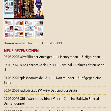
Unsere Vorschau für Juni - August
als PDF
.
NEUE REZENSIONEN
06.08.2026
Westfälischer Anzeiger
+++
Honeymoon – 3. High Noon
03.08.2026
renes nerdcave.de
+++
Criminal – Deluxe Edition Band
III
01.08.2026
splashcomics.de
+++
Dortmunder – Fünf gegen eine
Bank
30.07.2026
radiodrei.de
+++
Das Lied der Arktis
29.07.2026
ÖRLs Waschmaschine
+++
Caroline Baldwin Special –
Damendoppel