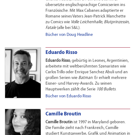
übersetzte englischsprachige Comicserien ins
Französische. Mit Max Cabanes adaptierte er
Romane seines Vaters Jean-Patrick Manchette
zu Comics wie
Volle Leichenhalle, Blutprinzessin,
Fatale
(alle bei S&L).
Bücher von Doug Headline
Eduardo Risso
Eduardo Risso
, gebürtig in Leones, Argentinien,
arbeitete mit weltberühmten Szenaristen wie
Carlos Trillo oder Enrique Sanchez Abuli und an
großen Serien wie
Batman
. Er erhielt mehrere
Eisner- und Harvey-Awards. Zu seinen
Hauptwerken zählt die Serie
100 Bullets
.
Bücher von Eduardo Risso
Camille Broutin
Camille Broutin
ist 1997 in Maryland geboren.
Die Familie zieht nach Frankreich, Camille
studiert Kunstgewerbe, Grafik und Animation in