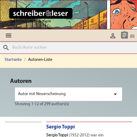
Feine Comics für Erwachsene



(0)
search
Startseite
Autoren-Liste
Autoren

Autor mit Neuerscheinung
Showing 1-12 of 299 authors(s)
Sergio Toppi
Sergio Toppi
(1932-2012) war ein