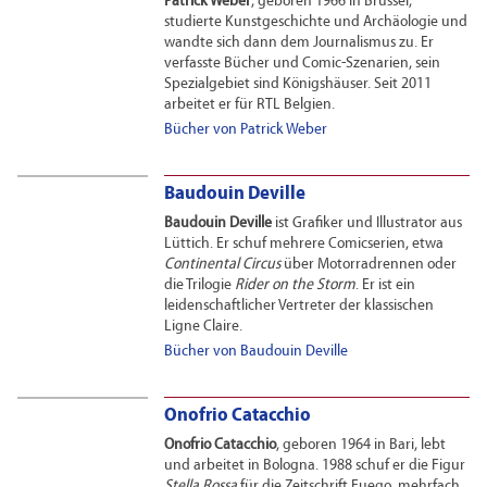
Patrick Weber
, geboren 1966 in Brüssel,
studierte Kunstgeschichte und Archäologie und
wandte sich dann dem Journalismus zu. Er
verfasste Bücher und Comic-Szenarien, sein
Spezialgebiet sind Königshäuser. Seit 2011
arbeitet er für RTL Belgien.
Bücher von Patrick Weber
Baudouin Deville
Baudouin Deville
ist Grafiker und Illustrator aus
Lüttich. Er schuf mehrere Comicserien, etwa
Continental Circus
über Motorradrennen oder
die Trilogie
Rider on the Storm
. Er ist ein
leidenschaftlicher Vertreter der klassischen
Ligne Claire.
Bücher von Baudouin Deville
Onofrio Catacchio
Onofrio Catacchio
, geboren 1964 in Bari, lebt
und arbeitet in Bologna. 1988 schuf er die Figur
Stella Rossa
für die Zeitschrift Fuego, mehrfach