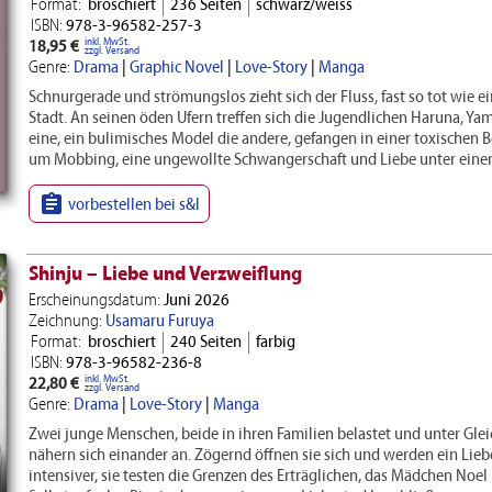
Format:
broschiert
236 Seiten
schwarz/weiss
ISBN:
978-3-96582-257-3
inkl. MwSt.
18,95 €
zzgl. Versand
Genre:
Drama
|
Graphic Novel
|
Love-Story
|
Manga
Schnurgerade und strömungslos zieht sich der Fluss, fast so tot wie ei
Stadt. An seinen öden Ufern treffen sich die Jugendlichen Haruna, Y
eine, ein bulimisches Model die andere, gefangen in einer toxi­schen B
um Mobbing, eine ungewollte Schwangerschaft und Liebe unter ein

vorbestellen bei s&l
Shinju – Liebe und Verzweiflung
Erscheinungsdatum:
Juni 2026
Zeichnung:
Usamaru Furuya
Format:
broschiert
240 Seiten
farbig
ISBN:
978-3-96582-236-8
inkl. MwSt.
22,80 €
zzgl. Versand
Genre:
Drama
|
Love-Story
|
Manga
Zwei junge Menschen, beide in ihren Familien belastet und unter Glei
nähern sich einander an. Zögernd öffnen sie sich und werden ein Lie
intensiver, sie testen die Grenzen des Erträglichen, das Mädchen Noel u