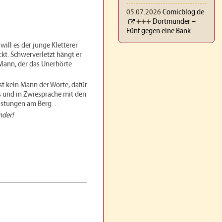
05.07.2026
Comicblog.de
+++
Dortmunder –
Fünf gegen eine Bank
ll es der junge Kletterer
t. Schwerverletzt hängt er
 Mann, der das Unerhörte
t kein Mann der Worte, dafür
els und in Zwiesprache mit den
 Leistungen am Berg…
nder!