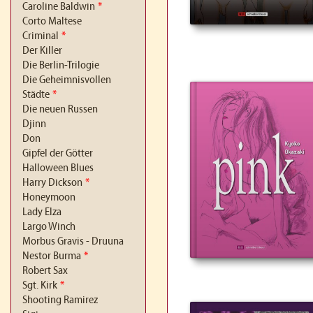
Caroline Baldwin
*
Corto Maltese
Criminal
*
Der Killer
Die Berlin-Trilogie
Die Geheimnisvollen
Städte
*
Die neuen Russen
Djinn
Don
Gipfel der Götter
Halloween Blues
Harry Dickson
*
Honeymoon
Lady Elza
Largo Winch
Morbus Gravis - Druuna
Nestor Burma
*
Robert Sax
Sgt. Kirk
*
Shooting Ramirez