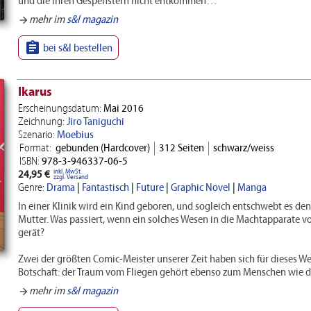
und die ihren Gespenstern nicht entkommen…
mehr im
s&l magazin
arrow_forward

bei s&l bestellen
Ikarus
Erscheinungsdatum:
Mai 2016
Zeichnung:
Jiro Taniguchi
Szenario:
Moebius
Format:
gebunden (Hardcover)
312 Seiten
schwarz/weiss
ISBN:
978-3-946337-06-5
inkl. MwSt.
24,95 €
zzgl. Versand
Genre:
Drama
|
Fantastisch
|
Future
|
Graphic Novel
|
Manga
In einer Klinik wird ein Kind geboren, und sogleich entschwebt es d
Mutter. Was passiert, wenn ein solches Wesen in die Machtapparate v
gerät?
Zwei der größten Comic-Meister unserer Zeit haben sich für dieses 
Botschaft: der Traum vom Fliegen gehört ebenso zum Menschen wie de
mehr im
s&l magazin
arrow_forward