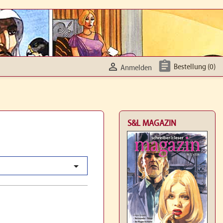


Bestellung
(0)
Anmelden
S&L MAGAZIN
