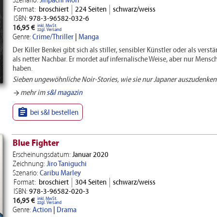
Szenario:
Jinpachi Mori
Format:
broschiert
224 Seiten
schwarz/weiss
ISBN:
978-3-96582-032-6
inkl. MwSt.
16,95 €
zzgl. Versand
Genre:
Crime/Thriller
|
Manga
Der Killer Benkei gibt sich als stiller, sensibler Künstler oder als vers
als netter Nachbar. Er mordet auf infernalische Weise, aber nur Mensch
haben.
Sieben ungewöhnliche Noir-Stories, wie sie nur Japaner auszudenke
mehr im
s&l magazin
arrow_forward

bei s&l bestellen
Blue Fighter
Erscheinungsdatum:
Januar 2020
Zeichnung:
Jiro Taniguchi
Szenario:
Caribu Marley
Format:
broschiert
304 Seiten
schwarz/weiss
ISBN:
978-3-96582-020-3
inkl. MwSt.
16,95 €
zzgl. Versand
Genre:
Action
|
Drama