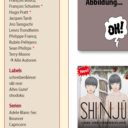
François Boucq
François Schuiten
*
Hugo Pratt
*
Jacques Tardi
Jiro Taniguchi
Lewis Trondheim
Philippe Francq
Rubén Pellejero
Sean Phillips
*
Terry Moore
arrow_forward
Alle Autoren
NEU
Labels
schreiber&leser
s&l noir
Alles Gute!
shodoku
Serien
Adele Blanc-Sec
Bouncer
Capricorn