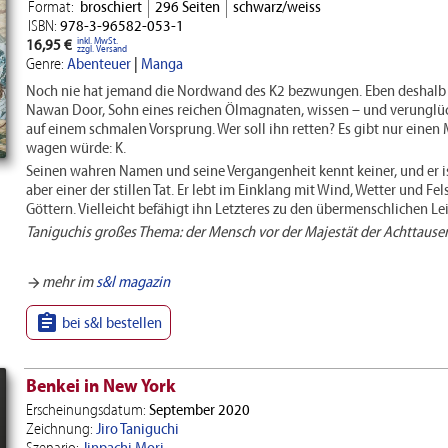
Format:
broschiert
296 Seiten
schwarz/weiss
ISBN:
978-3-96582-053-1
inkl. MwSt.
16,95 €
zzgl. Versand
Genre:
Abenteuer
|
Manga
Noch nie hat jemand die Nordwand des K2 bezwungen. Eben deshalb wi
Nawan Door, Sohn eines reichen Ölmagnaten, wissen – und verunglück
auf einem schmalen Vorsprung. Wer soll ihn retten? Es gibt nur einen
wagen würde: K.
Seinen wahren Namen und seine Vergangenheit kennt keiner, und er is
aber einer der stillen Tat. Er lebt im Einklang mit Wind, Wetter und F
Göttern. Vielleicht befähigt ihn Letzteres zu den übermenschlichen
Taniguchis großes Thema: der Mensch vor der Majestät der Achttause
mehr im
s&l magazin
arrow_forward

bei s&l bestellen
Benkei in New York
Erscheinungsdatum:
September 2020
Zeichnung:
Jiro Taniguchi