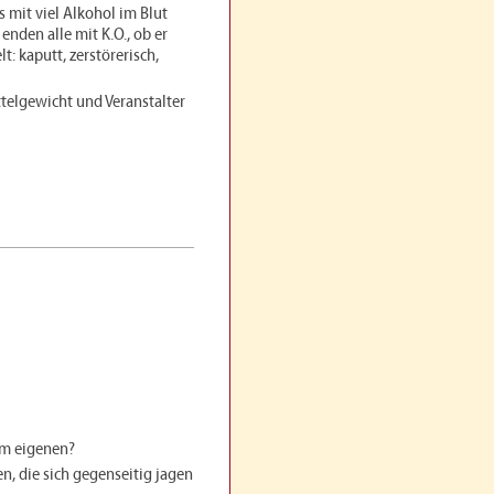
 mit viel Alkohol im Blut
nden alle mit K.O., ob er
t: kaputt, zerstörerisch,
telgewicht und Veranstalter
rem eigenen?
, die sich gegenseitig jagen