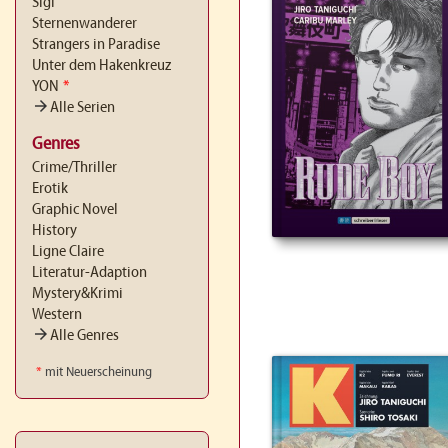
Sigi
Sternenwanderer
Strangers in Paradise
Unter dem Hakenkreuz
YON
*
arrow_forward
Alle Serien
Genres
Crime/Thriller
Erotik
Graphic Novel
History
Ligne Claire
Literatur-Adaption
Mystery&Krimi
Western
arrow_forward
Alle Genres
*
mit Neuerscheinung