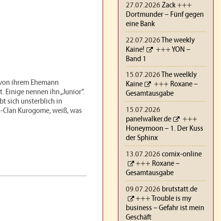
27.07.2026
Zack
+++
Dortmunder – Fünf gegen
eine Bank
22.07.2026
The weekly
Kaine!
+++
YON –
Band 1
15.07.2026
The weelkly
n von ihrem Ehemann
Kaine
+++
Roxane –
. Einige nennen ihn „Junior“.
Gesamtausgabe
bt sich unsterblich in
15.07.2026
za-Clan Kurogome, weiß, was
panelwalker.de
+++
Honeymoon – 1. Der Kuss
der Sphinx
13.07.2026
comix-online
+++
Roxane –
Gesamtausgabe
09.07.2026
brutstatt.de
+++
Trouble is my
business – Gefahr ist mein
Geschäft