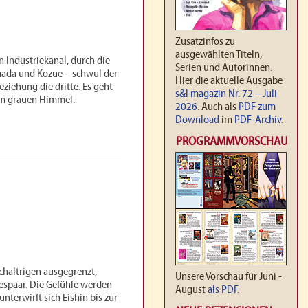
Zusatzinfos zu
ausgewählten Titeln,
n Industriekanal, durch die
Serien und Autorinnen.
amada und Kozue – schwul der
Hier die aktuelle Ausgabe
eziehung die dritte. Es geht
s&l magazin Nr. 72 – Juli
em grauen Himmel.
2026
. Auch als
PDF zum
Download
im
PDF-Archiv
.
PROGRAMMVORSCHAU
chaltrigen ausgegrenzt,
Unsere Vorschau für Juni -
bespaar. Die Gefühle werden
August
als PDF
.
nterwirft sich Eishin bis zur