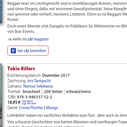
Reggae boxt im Leichtgewicht und in zweitklassigen Arenen, meistens
und ohne Ehrgeiz, dafür mit enormem Gewaltpotenzial. Seine Kämpfe e
nun gewinnt oder verliert, meistens Letzteres. Denn so ist Reggaes Wel
finster.
Doch eines Abends sitzt Dangelo im Publikum: Ex-Weltmeister im Mit
von Box-Events...
mehr im
s&l magazin
arrow_forward

bei s&l bestellen
Tokio Killers
Erscheinungsdatum:
Dezember 2017
Zeichnung:
Jiro Taniguchi
Szenario:
Natsuo Sekikawa
Format:
broschiert
208 Seiten
schwarz/weiss
ISBN:
978-3-946337-52-2
inkl. MwSt.
16,95 €
zzgl. Versand
Genre:
Crime/Thriller
|
Manga
Lohnkiller haben ein sachliches Verhältnis zum Tod - aber auch zu ih
Vier schwarze Geschichten von harten Männern und wortkargen Frauen