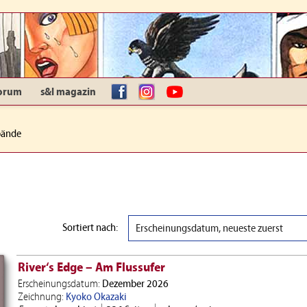
orum
s&l magazin
facebook
Instagram
YouTube
bände
Sortiert nach:
Erscheinungsdatum, neueste zuerst
River‘s Edge – Am Flussufer
Erscheinungsdatum:
Dezember 2026
Zeichnung:
Kyoko Okazaki