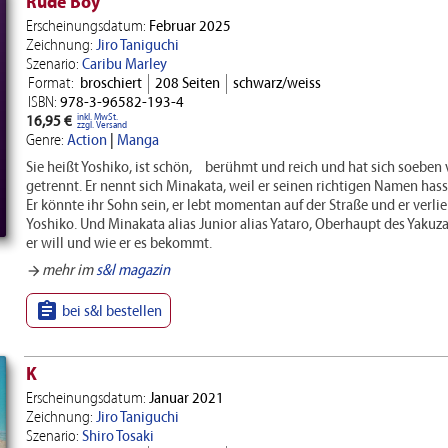
Rude Boy
Erscheinungsdatum:
Februar 2025
Zeichnung:
Jiro Taniguchi
Szenario:
Caribu Marley
Format:
broschiert
208 Seiten
schwarz/weiss
ISBN:
978-3-96582-193-4
inkl. MwSt.
16,95 €
zzgl. Versand
Genre:
Action
|
Manga
Sie heißt Yoshiko, ist schön, berühmt und reich und hat sich soebe
getrennt. Er nennt sich Minakata, weil er seinen richtigen Namen hasst
Er könnte ihr Sohn sein, er lebt momentan auf der Straße und er verlie
Yoshiko. Und Minakata alias Junior alias Yataro, Oberhaupt des Yaku
er will und wie er es bekommt.
mehr im
s&l magazin
arrow_forward

bei s&l bestellen
K
Erscheinungsdatum:
Januar 2021
Zeichnung:
Jiro Taniguchi
Szenario:
Shiro Tosaki