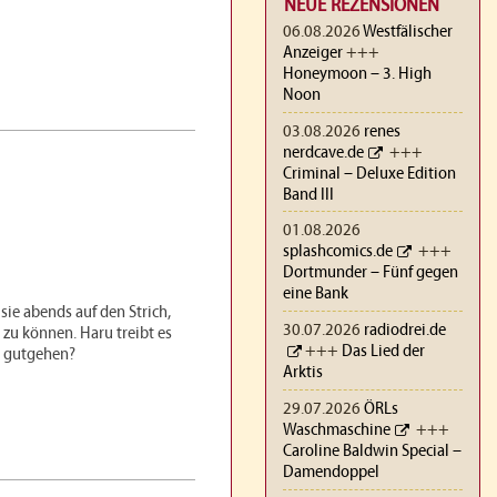
NEUE REZENSIONEN
06.08.2026
Westfälischer
Anzeiger
+++
Honeymoon – 3. High
Noon
03.08.2026
renes
nerdcave.de
+++
Criminal – Deluxe Edition
Band III
01.08.2026
splashcomics.de
+++
Dortmunder – Fünf gegen
eine Bank
sie abends auf den Strich,
30.07.2026
radiodrei.de
zu können. Haru treibt es
+++
Das Lied der
e gutgehen?
Arktis
29.07.2026
ÖRLs
Waschmaschine
+++
Caroline Baldwin Special –
Damendoppel