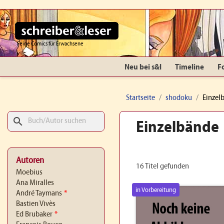
Feine Comics für Erwachsene
Neu bei s&l
Timeline
F
Startseite
shodoku
Einzel
search
Einzelbände
Autoren
16 Titel gefunden
Moebius
Ana Miralles
in Vorbereitung
André Taymans
*
Bastien Vivès
Ed Brubaker
*