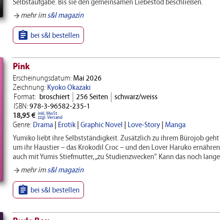
Selbstaufgabe. Bis sie den gemeinsamen Liebestod beschließen.
mehr im
s&l magazin
arrow_forward

bei s&l bestellen
Pink
Erscheinungsdatum:
Mai 2026
Zeichnung:
Kyoko Okazaki
Format:
broschiert
256 Seiten
schwarz/weiss
ISBN:
978-3-96582-235-1
inkl. MwSt.
18,95 €
zzgl. Versand
Genre:
Drama
|
Erotik
|
Graphic Novel
|
Love-Story
|
Manga
Yumiko liebt ihre Selbstständigkeit. Zusätzlich zu ihrem Bürojob geht 
um ihr Haustier – das Krokodil Croc – und den Lover Haruko ernähren 
auch mit Yumis Stiefmutter, „zu Studienzwecken”. Kann das noch lang
mehr im
s&l magazin
arrow_forward

bei s&l bestellen