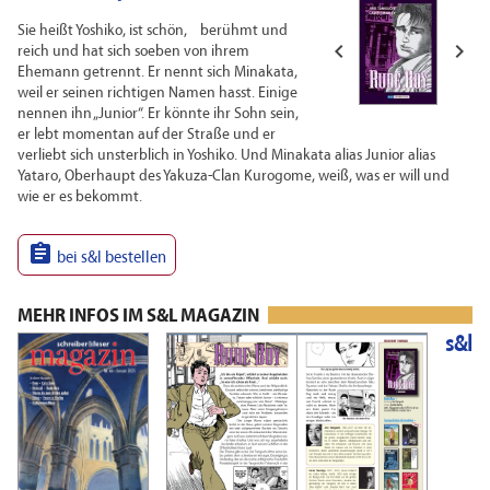
Sie heißt Yoshiko, ist schön, berühmt und


reich und hat sich soeben von ihrem
Ehemann getrennt. Er nennt sich Minakata,
weil er seinen richtigen Namen hasst. Einige
nennen ihn „Junior“. Er könnte ihr Sohn sein,
er lebt momentan auf der Straße und er
verliebt sich unsterblich in Yoshiko. Und Minakata alias Junior alias
Yataro, Oberhaupt des Yakuza-Clan Kurogome, weiß, was er will und
wie er es bekommt.

bei s&l bestellen
MEHR INFOS IM S&L MAGAZIN
s&l