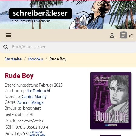
Feine Comics für Erwachsene



(0)
search
Startseite
shodoku
Rude Boy
Rude Boy
Erscheinungsdatum:
Februar 2025
Zeichnung:
Jiro Taniguchi
Szenario:
Caribu Marley
Genre:
Action
|
Manga
Bindung:
broschiert
Seitenzahl:
208
Druck:
schwarz/weiss
ISBN:
978-3-96582-193-4
inkl. MwSt.
Preis:
16,95 €
zzgl. Versand