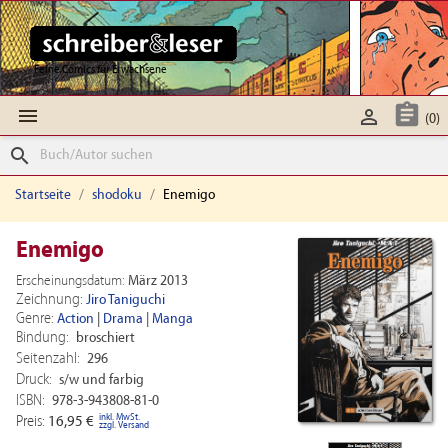
Feine Comics für Erwachsene



(0)
search
Startseite
shodoku
Enemigo
Enemigo
Erscheinungsdatum:
März 2013
Zeichnung:
Jiro Taniguchi
Genre:
Action
|
Drama
|
Manga
Bindung:
broschiert
Seitenzahl:
296
Druck:
s/w und farbig
ISBN:
978-3-943808-81-0
inkl. MwSt.
Preis:
16,95 €
zzgl. Versand