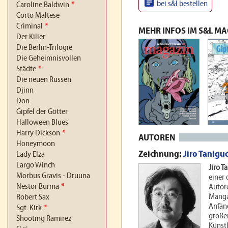

bei s&l bestellen
Caroline Baldwin
*
Corto Maltese
Criminal
*
MEHR INFOS IM S&L M
Der Killer
Die Berlin-Trilogie
Die Geheimnisvollen
Städte
*
Die neuen Russen
Djinn
Don
Gipfel der Götter
Halloween Blues
Harry Dickson
*
AUTOREN
Honeymoon
Zeichnung:
Jiro Tanigu
Lady Elza
Largo Winch
Jiro T
Morbus Gravis - Druuna
einer
Nestor Burma
*
Autor
Manga
Robert Sax
Anfäng
Sgt. Kirk
*
große
Shooting Ramirez
Künstl