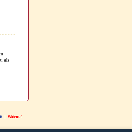
en
, als
GB
Widerruf