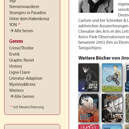
Sigi
eigen
Sternenwanderer
sensib
Strangers in Paradise
Deutsc
Unter dem Hakenkreuz
Carlsen und bei Schreiber & 
YON
*
zahlreichen Auszeichnungen
arrow_forward
Alle Serien
Chevalier des Arts et des Let
Astro-Park-Observatorium s
Genres
benannte 2003 ihm zu Ehren 
Taniguchijiro.
Crime/Thriller
Erotik
Weitere Bücher von Jiro
Graphic Novel
History
Ligne Claire
Literatur-Adaption
Mystery&Krimi
Western
arrow_forward
Alle Genres
*
mit Neuerscheinung