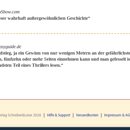
oShow.com
eser wahrhaft außergewöhnlichen Geschichte
”
asyguide.de
Aufstieg, ja ein Gewinn von nur wenigen Metern an der gefährlichst
 fünfzehn oder mehr Seiten einnehmen kann und man gefesselt ist
ten Teil eines Thrillers lesen.
”
erlag Schreiber&Leser 2026
Hilfe & Support
Versandkosten
Impressum & A