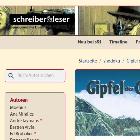
Feine Comics für Erwachsene
Neu bei s&l
Timeline
F
Startseite
shodoku
Gipfel 
search
Autoren
Moebius
Ana Miralles
André Taymans
*
Bastien Vivès
Ed Brubaker
*