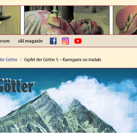
orum
s&l magazin
facebook
Instagram
YouTube
der Götter
Gipfel der Götter 5 – Kamigami no itadaki