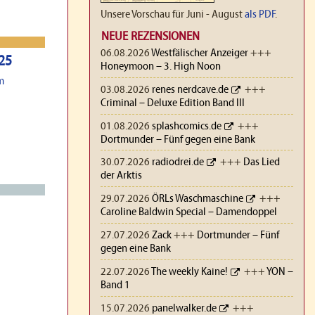
Unsere Vorschau für Juni - August
als PDF
.
NEUE REZENSIONEN
06.08.2026
Westfälischer Anzeiger
+++
025
Honeymoon – 3. High Noon
m
03.08.2026
renes nerdcave.de
+++
Criminal – Deluxe Edition Band III
01.08.2026
splashcomics.de
+++
Dortmunder – Fünf gegen eine Bank
30.07.2026
radiodrei.de
+++
Das Lied
der Arktis
29.07.2026
ÖRLs Waschmaschine
+++
Caroline Baldwin Special – Damendoppel
27.07.2026
Zack
+++
Dortmunder – Fünf
gegen eine Bank
22.07.2026
The weekly Kaine!
+++
YON –
Band 1
15.07.2026
panelwalker.de
+++