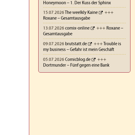
Honeymoon – 1. Der Kuss der Sphinx
15.07.2026
The weelkly Kaine
+++
Roxane – Gesamtausgabe
13.07.2026
comix-online
+++
Roxane –
Gesamtausgabe
09.07.2026
brutstatt.de
+++
Trouble is
my business – Gefahr ist mein Geschäft
05.07.2026
Comicblog.de
+++
Dortmunder – Fünf gegen eine Bank