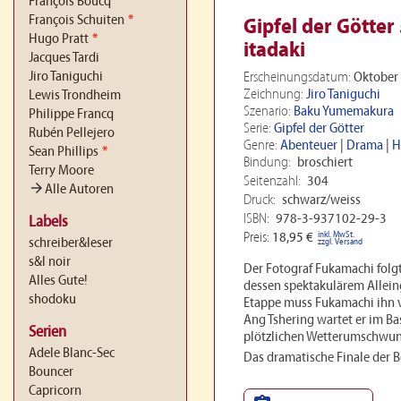
François Boucq
François Schuiten
*
Gipfel der Götter
Hugo Pratt
*
itadaki
Jacques Tardi
Jiro Taniguchi
Erscheinungsdatum:
Oktober
Zeichnung:
Jiro Taniguchi
Lewis Trondheim
Szenario:
Baku Yumemakura
Philippe Francq
Serie:
Gipfel der Götter
Rubén Pellejero
Genre:
Abenteuer
|
Drama
|
H
Sean Phillips
*
Bindung:
broschiert
Terry Moore
Seitenzahl:
304
arrow_forward
Alle Autoren
Druck:
schwarz/weiss
ISBN:
978-3-937102-29-3
Labels
inkl. MwSt.
Preis:
18,95 €
schreiber&leser
zzgl. Versand
s&l noir
Der Fotograf Fukamachi folg
Alles Gute!
dessen spektakulärem Alleing
shodoku
Etappe muss Fukamachi ihn 
Ang Tshering wartet er im B
Serien
plötzlichen Wetterumschwung
Adele Blanc-Sec
Das dramatische Finale der B
Bouncer
Capricorn