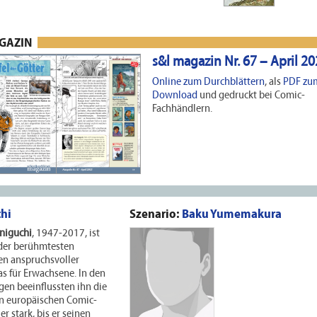
AGAZIN
s&l magazin Nr. 67 – April 2
Online zum Durchblättern
, als
PDF zu
Download
und gedruckt bei Comic-
Fachhändlern.
chi
Szenario:
Baku Yumemakura
aniguchi
, 1947-2017, ist
 der berühmtesten
en anspruchsvoller
s für Erwachsene. In den
en beeinflussten ihn die
n europäischen Comic-
er stark, bis er seinen