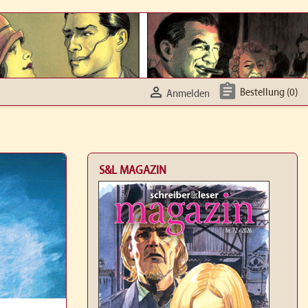


Bestellung
(0)
Anmelden
S&L MAGAZIN