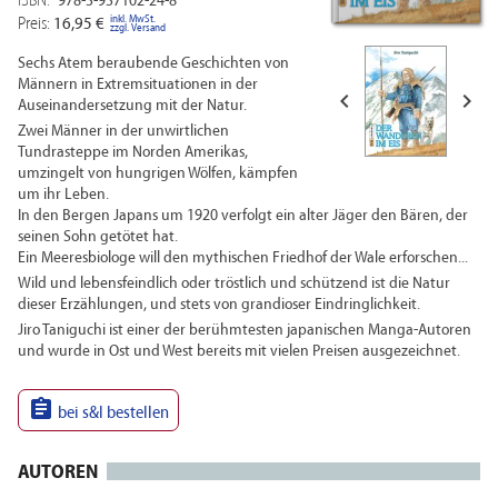
ISBN:
978-3-937102-24-8
inkl. MwSt.
Preis:
16,95 €
zzgl. Versand
Sechs Atem beraubende Geschichten von
Männern in Extremsituationen in der


Auseinandersetzung mit der Natur.
Zwei Männer in der unwirtlichen
Tundrasteppe im Norden Amerikas,
umzingelt von hungrigen Wölfen, kämpfen
um ihr Leben.
In den Bergen Japans um 1920 verfolgt ein alter Jäger den Bären, der
seinen Sohn getötet hat.
Ein Meeresbiologe will den mythischen Friedhof der Wale erforschen...
Wild und lebensfeindlich oder tröstlich und schützend ist die Natur
dieser Erzählungen, und stets von grandioser Eindringlichkeit.
Jiro Taniguchi ist einer der berühmtesten japanischen Manga-Autoren
und wurde in Ost und West bereits mit vielen Preisen ausgezeichnet.

bei s&l bestellen
AUTOREN