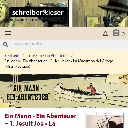
Feine Comics für Erwachsene



(0)
search
Startseite
Ein Mann - Ein Abenteuer
Ein Mann - Ein Abenteuer – 1. Jesuit Joe • La Macumba del Gringo
(Klassik-Edition)
Ein Mann - Ein Abenteuer
– 1. Jesuit Joe • La