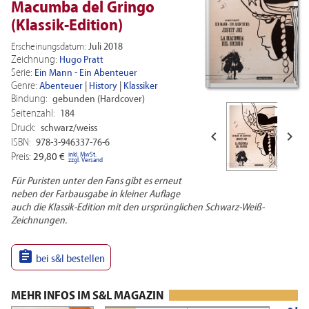
Macumba del Gringo
(Klassik-Edition)
Erscheinungsdatum:
Juli 2018
Zeichnung:
Hugo Pratt
Serie:
Ein Mann - Ein Abenteuer
Genre:
Abenteuer
|
History
|
Klassiker
Bindung:
gebunden (Hardcover)
Seitenzahl:
184
Druck:
schwarz/weiss


ISBN:
978-3-946337-76-6
inkl. MwSt.
Preis:
29,80 €
zzgl. Versand
Für Puristen unter den Fans gibt es erneut
neben der Farbausgabe in kleiner Auflage
auch die Klassik-Edition mit den ursprünglichen Schwarz-Weiß-
Zeichnungen.

bei s&l bestellen
MEHR INFOS IM S&L MAGAZIN