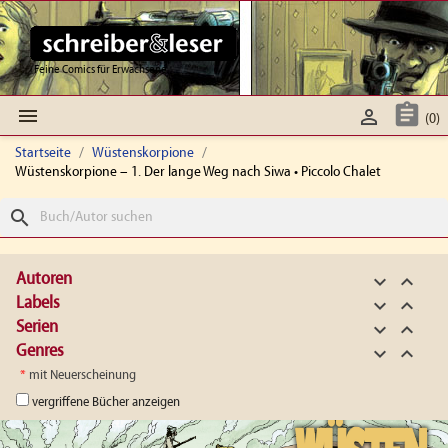
Feine Comics für Erwachsene



(0)
Startseite
Wüstenskorpione
Wüstenskorpione – 1. Der lange Weg nach Siwa • Piccolo Chalet
search
Autoren


Labels


Serien


Genres


*
mit Neuerscheinung
vergriffene Bücher anzeigen