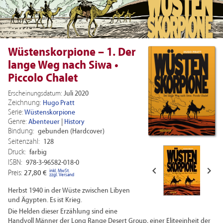
Wüstenskorpione – 1. Der
lange Weg nach Siwa •
Piccolo Chalet
Erscheinungsdatum:
Juli 2020
Zeichnung:
Hugo Pratt
Serie:
Wüstenskorpione
Genre:
Abenteuer
|
History
Bindung:
gebunden (Hardcover)
Seitenzahl:
128
Druck:
farbig
ISBN:
978-3-96582-018-0


inkl. MwSt.
Preis:
27,80 €
zzgl. Versand
Herbst 1940 in der Wüste zwischen Libyen
und Ägypten. Es ist Krieg.
Die Helden dieser Erzählung sind eine
Handvoll Männer der Long Range Desert Group, einer Eliteeinheit der