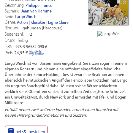
Erscheinungsdatum:
März 2022
Zeichnung:
Philippe Francq
Szenario:
Jean van Hamme
Serie:
Largo Winch


Genre:
Action
|
Klassiker
|
Ligne Claire
Bindung:
gebunden (Hardcover)
Seitenzahl:
112
Druck:
farbig
ISBN:
978-3-96582-090-6
inkl. MwSt.
Preis:
24,95 €
zzgl. Versand
Largo Winch ist von Börsenhaien eingekreist. Sie sitzen sogar in seinem
eigenen Konzern und planen eine raffiniert eingefädelte feindliche
Übernahme der Fenico-Holding. Dies ist zwar eine Reaktion auf einen
ebensolch heimtückischen Angriff der Fenico, aber trotzdem hat Largo
ein ungutes Bauchgefühl dabei. Müssen solche Börsenschlachten
wirklich sein? Obendrein schleicht zur selben Zeit der „Grüne Schütze“,
ein Umweltaktivist, durch New York und ermordet mit Pfeil und Bogen
Milliardäre…
Enthält neben zwei weiteren Episoden erneut einen Bonusteil mit
neuen Hintergrundinformationen und Skizzen.

bei s&l bestellen