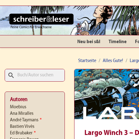
Feine Comics für Erwachsene
Neu bei s&l
Timeline
F
Startseite
Alles Gute!
Larg
search
Autoren
Moebius
Ana Miralles
André Taymans
*
Bastien Vivès
Largo Winch 3 – 
Ed Brubaker
*