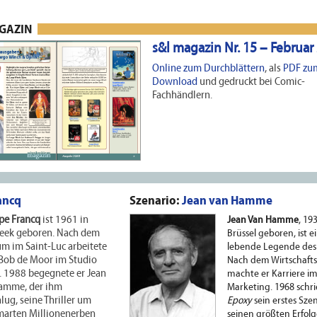
AGAZIN
s&l magazin Nr. 15 – Februar
Online zum Durchblättern
, als
PDF zu
Download
und gedruckt bei Comic-
Fachhändlern.
ancq
Szenario:
Jean van Hamme
pe Francq
ist 1961 in
Jean Van Hamme
, 19
beek geboren. Nach dem
Brüssel geboren, ist e
m im Saint-Luc arbeitete
lebende Legende des
 Bob de Moor im Studio
Nach dem Wirtschaft
. 1988 begegnete er Jean
machte er Karriere i
amme, der ihm
Marketing. 1968 schri
lug, seine Thriller um
Epoxy
sein erstes Szen
marten Millionenerben
seinen größten Erfol