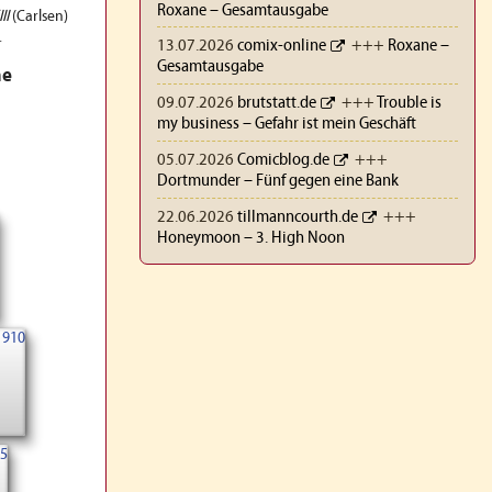
Roxane – Gesamtausgabe
II
(Carlsen)
.
13.07.2026
comix-online
+++
Roxane –
Gesamtausgabe
me
09.07.2026
brutstatt.de
+++
Trouble is
my business – Gefahr ist mein Geschäft
05.07.2026
Comicblog.de
+++
Dortmunder – Fünf gegen eine Bank
22.06.2026
tillmanncourth.de
+++
Honeymoon – 3. High Noon