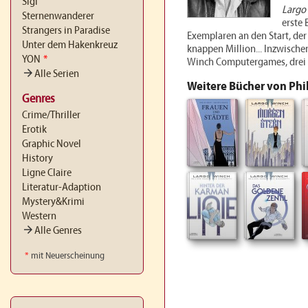
Sigi
Largo
Sternenwanderer
erste
Strangers in Paradise
Exemplaren an den Start, der
Unter dem Hakenkreuz
knappen Million... Inzwisch
YON
*
Winch Computergames, drei 
arrow_forward
Alle Serien
Weitere Bücher von Phi
Genres
Crime/Thriller
Erotik
Graphic Novel
History
Ligne Claire
Literatur-Adaption
Mystery&Krimi
Western
arrow_forward
Alle Genres
*
mit Neuerscheinung