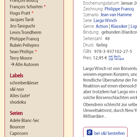
François Boucq
Erscheinungsdatum:
Januar 
François Schuiten
*
Zeichnung:
Philippe Francq
Hugo Pratt
*
Szenario:
Jean van Hamme
Jacques Tardi
Serie:
Largo Winch
Jiro Taniguchi
Genre:
Action
|
Klassiker
|
Lig
Bindung:
gebunden (Hardcov
Lewis Trondheim
Seitenzahl:
48
Philippe Francq
Druck:
farbig
Rubén Pellejero
ISBN:
978-3-937102-27-5
Sean Phillips
*
inkl. MwSt.
Preis:
12,95 €
Terry Moore
zzgl. Versand
arrow_forward
Alle Autoren
Largo Winch ist von Börsenhai
seinem eigenen Konzern, und 
Labels
feindliche Übernahme der Fen
schreiber&leser
Reaktion auf einen ebensolch
s&l noir
aber trotzdem hat Largo ein
Alles Gute!
solche Börsenschlachten wirk
shodoku
Obendrein schleicht zur selbe
Umweltaktivist, durch New Y
Serien
Milliardäre...
Adele Blanc-Sec
Bouncer

Capricorn
bei s&l bestellen