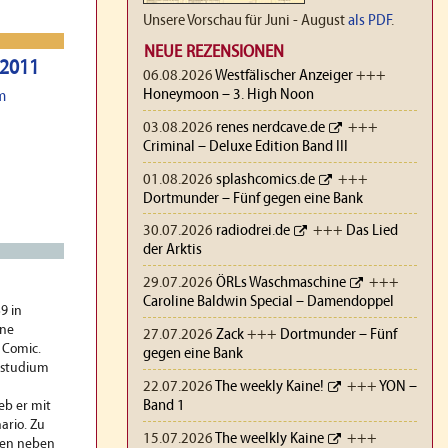
Unsere Vorschau für Juni - August
als PDF
.
NEUE REZENSIONEN
 2011
06.08.2026
Westfälischer Anzeiger
+++
Honeymoon – 3. High Noon
m
03.08.2026
renes nerdcave.de
+++
Criminal – Deluxe Edition Band III
01.08.2026
splashcomics.de
+++
Dortmunder – Fünf gegen eine Bank
30.07.2026
radiodrei.de
+++
Das Lied
der Arktis
29.07.2026
ÖRLs Waschmaschine
+++
Caroline Baldwin Special – Damendoppel
39 in
ine
27.07.2026
Zack
+++
Dortmunder – Fünf
 Comic.
gegen eine Bank
sstudium
22.07.2026
The weekly Kaine!
+++
YON –
m
Band 1
eb er mit
ario. Zu
15.07.2026
The weelkly Kaine
+++
gen neben