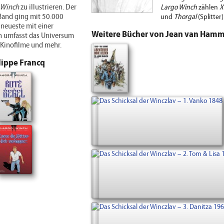
 Winch
zu illustrieren. Der
Largo Winch
zählen
XI
 Band ging mit 50.000
und
Thorgal
(Splitter)
 neueste mit einer
Weitere Bücher von Jean van Ham
en umfasst das Universum
Kinofilme und mehr.
lippe Francq