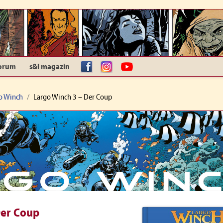
orum
s&l magazin
facebook
Instagram
YouTube
o Winch
Largo Winch 3 – Der Coup
Der Coup