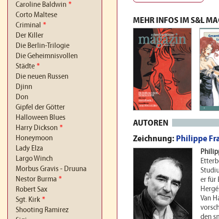
Caroline Baldwin
*
Corto Maltese
MEHR INFOS IM S&L M
Criminal
*
Der Killer
Die Berlin-Trilogie
Die Geheimnisvollen
Städte
*
Die neuen Russen
Djinn
Don
Gipfel der Götter
Halloween Blues
AUTOREN
Harry Dickson
*
Zeichnung:
Philippe Fr
Honeymoon
Lady Elza
Philip
Largo Winch
Etter
Morbus Gravis - Druuna
Studiu
Nestor Burma
*
er für
Hergé
Robert Sax
Van H
Sgt. Kirk
*
vorsch
Shooting Ramirez
den s