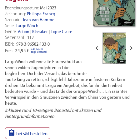
Erscheinungsdatum:
Mai 2023
Zeichnung:
Philippe Francq
Szenario:
Jean van Hamme
Serie:
Largo Winch
Genre:
Action
|
Klassiker
|
Ligne Claire
Seitenzahl:
112
ISBN:
978-3-96582-133-0


inkl. MwSt.
Preis:
24,95 €
zzgl. Versand
Largo Winch will eine alte Ehrenschuld aus
seinen wilden Jugendjahren in Tibet
begleichen. Doch der Versuch, das berühmte
Tao te king zu retten, schlägt fehl. Jahrzehnte in finsteren Kerkern
drohen. Da bekommt Largo ein Angebot, das für ihn die Freiheit
bedeuten würde – und das Ende der Gruppe Winch… Ein rasantes
Verwirrspiel in den Grauzonen zwischen dem China von gestern und
heute.
Inklusive rund 10-seitigem Bonusteil mit Skizzen und
Hintergrundinformationen

bei s&l bestellen