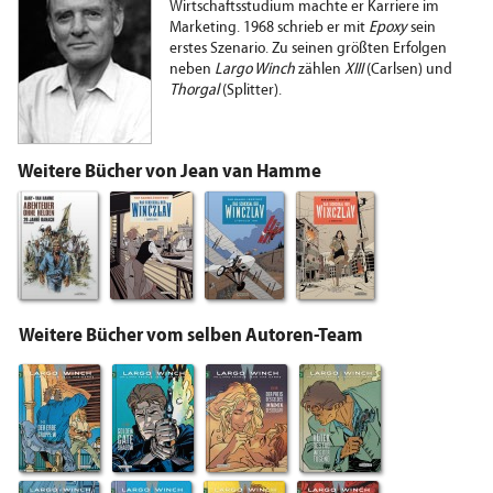
Wirtschaftsstudium machte er Karriere im
Marketing. 1968 schrieb er mit
Epoxy
sein
erstes Szenario. Zu seinen größten Erfolgen
neben
Largo Winch
zählen
XIII
(Carlsen) und
Thorgal
(Splitter).
Weitere Bücher von Jean van Hamme
Weitere Bücher vom selben Autoren-Team