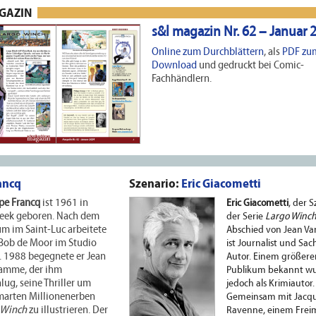
AGAZIN
s&l magazin Nr. 62 – Januar 
Online zum Durchblättern
, als
PDF zu
Download
und gedruckt bei Comic-
Fachhändlern.
ancq
Szenario:
Eric Giacometti
pe Francq
ist 1961 in
Eric Giacometti
, der S
beek geboren. Nach dem
der Serie
Largo Winc
m im Saint-Luc arbeitete
Abschied von Jean V
 Bob de Moor im Studio
ist Journalist und Sa
. 1988 begegnete er Jean
Autor. Einem größer
amme, der ihm
Publikum bekannt wu
lug, seine Thriller um
jedoch als Krimiautor.
marten Millionenerben
Gemeinsam mit Jacq
 Winch
zu illustrieren. Der
Ravenne, einem Freim