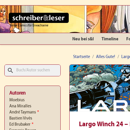
Feine Comics für Erwachsene
Neu bei s&l
Timeline
F
Startseite
Alles Gute!
Larg
search
Autoren
Moebius
Ana Miralles
André Taymans
*
Bastien Vivès
Largo Winch 24 – 
Ed Brubaker
*