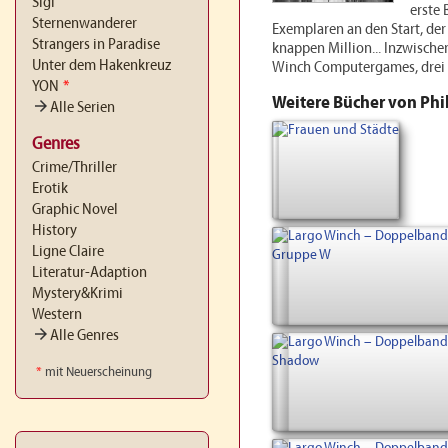
Sigi
erste
Sternenwanderer
Exemplaren an den Start, der
Strangers in Paradise
knappen Million... Inzwisch
Unter dem Hakenkreuz
Winch Computergames, drei 
YON
*
Weitere Bücher von Phi
arrow_forward
Alle Serien
Genres
Crime/Thriller
Erotik
Graphic Novel
History
Ligne Claire
Literatur-Adaption
Mystery&Krimi
Western
arrow_forward
Alle Genres
*
mit Neuerscheinung