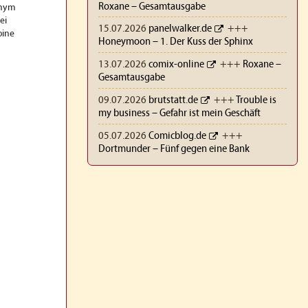
Roxane – Gesamtausgabe
onym
ei
15.07.2026
panelwalker.de
+++
oine
Honeymoon – 1. Der Kuss der Sphinx
13.07.2026
comix-online
+++
Roxane –
Gesamtausgabe
09.07.2026
brutstatt.de
+++
Trouble is
my business – Gefahr ist mein Geschäft
05.07.2026
Comicblog.de
+++
Dortmunder – Fünf gegen eine Bank