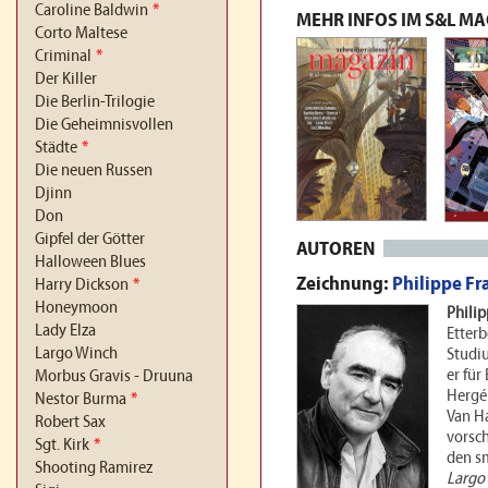
Caroline Baldwin
*
MEHR INFOS IM S&L M
Corto Maltese
Criminal
*
Der Killer
Die Berlin-Trilogie
Die Geheimnisvollen
Städte
*
Die neuen Russen
Djinn
Don
Gipfel der Götter
AUTOREN
Halloween Blues
Zeichnung:
Philippe Fr
Harry Dickson
*
Honeymoon
Philip
Lady Elza
Etter
Largo Winch
Studiu
er für
Morbus Gravis - Druuna
Hergé
Nestor Burma
*
Van H
Robert Sax
vorsch
Sgt. Kirk
*
den s
Shooting Ramirez
Largo