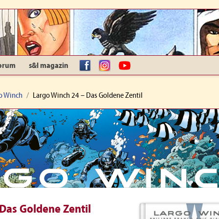
orum
s&l magazin
facebook
Instagram
YouTube
o Winch
Largo Winch 24 – Das Goldene Zentil
Das Goldene Zentil