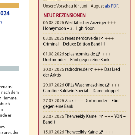
Unsere Vorschau für Juni - August
als PDF
.
2024
NEUE REZENSIONEN
m
06.08.2026
Westfälischer Anzeiger
+++
Honeymoon – 3. High Noon
03.08.2026
renes nerdcave.de
+++
Criminal – Deluxe Edition Band III
01.08.2026
splashcomics.de
+++
Dortmunder – Fünf gegen eine Bank
30.07.2026
radiodrei.de
+++
Das Lied
der Arktis
29.07.2026
ÖRLs Waschmaschine
+++
zenarist
Caroline Baldwin Special – Damendoppel
h
nach dem
an Hamme,
27.07.2026
Zack
+++
Dortmunder – Fünf
chbuch-
gegen eine Bank
em
rde er
22.07.2026
The weekly Kaine!
+++
YON –
Band 1
ues
15.07.2026
The weelkly Kaine
+++
aurer, der