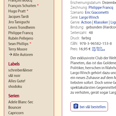
François Boucq
Erscheinungsdatum:
Dezembe
François Schuiten
*
Zeichnung:
Philippe Francq
Hugo Pratt
*
Szenario:
Eric Giacometti
Jacques Tardi
Serie:
Largo Winch
Jiro Taniguchi
Genre:
Action
|
Klassiker
|
Lig
Bindung:
gebunden (Hardcov
Lewis Trondheim
Seitenzahl:
48
Philippe Francq
Druck:
farbig
Rubén Pellejero
ISBN:
978-3-96582-153-8
Sean Phillips
*
inkl. MwSt.
Preis:
16,95 €
Terry Moore
zzgl. Versand
arrow_forward
Alle Autoren
Der exklusivste Club der Wel
Planeten, das ist das Goldene
Labels
Politiker, herrschen in Wahr
schreiber&leser
Largo Winch gehört dazu und
s&l noir
ein neues Zuhause auf dem 
Alles Gute!
liebsten sofort. Doch seine G
shodoku
spektakulärsten Gegenmitte
zu verhüten, gerät sogar Lar
Serien
Adele Blanc-Sec

bei s&l bestellen
Bouncer
Capricorn