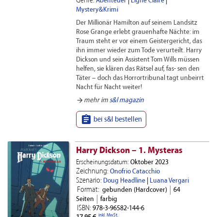
Genre:
Abenteuer
|
Ligne Claire
|
Mystery&Krimi
Der Millionär Hamilton auf seinem Landsitz
Rose Grange erlebt grauenhafte Nächte: im
Traum steht er vor einem Geistergericht, das
ihn immer wieder zum Tode verurteilt. Harry
Dickson und sein Assistent Tom Wills müssen
helfen, sie klären das Rätsel auf, fas- sen den
Täter – doch das Horrortribunal tagt unbeirrt
Nacht für Nacht weiter!
arrow_forward
mehr im
s&l magazin

bei s&l bestellen
Harry Dickson – 1. Mysteras
Erscheinungsdatum:
Oktober 2023
Zeichnung:
Onofrio Catacchio
Szenario:
Doug Headline
|
Luana Vergari
Format:
gebunden (Hardcover)
64
Seiten
farbig
ISBN:
978-3-96582-144-6
inkl. MwSt.