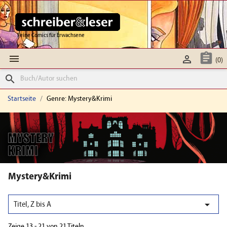
Feine Comics für Erwachsene



(0)
search
Startseite
Genre: Mystery&Krimi
Mystery&Krimi

Titel, Z bis A
Zeige 13 - 21 von 21 Titeln