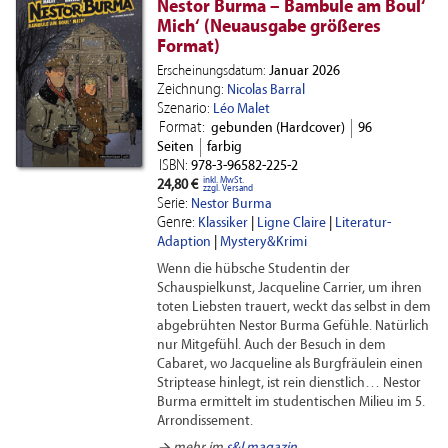
Nestor Burma – Bambule am Boul‘
Mich‘ (Neuausgabe größeres
Format)
Erscheinungsdatum:
Januar 2026
Zeichnung:
Nicolas Barral
Szenario:
Léo Malet
Format:
gebunden (Hardcover)
96
Seiten
farbig
ISBN:
978-3-96582-225-2
inkl. MwSt.
24,80 €
zzgl. Versand
Serie:
Nestor Burma
Genre:
Klassiker
|
Ligne Claire
|
Literatur-
Adaption
|
Mystery&Krimi
Wenn die hübsche Studentin der
Schauspielkunst, Jacqueline Carrier, um ihren
toten Liebsten trauert, weckt das selbst in dem
abgebrühten Nestor Burma Gefühle. Natürlich
nur Mitgefühl. Auch der Besuch in dem
Cabaret, wo Jacqueline als Burgfräulein einen
Striptease hinlegt, ist rein dienstlich… Nestor
Burma ermittelt im studentischen Milieu im 5.
Arrondissement.
arrow_forward