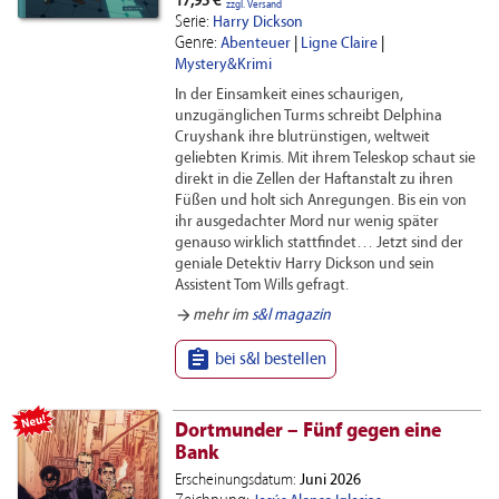
17,95 €
zzgl. Versand
Serie:
Harry Dickson
Genre:
Abenteuer
|
Ligne Claire
|
Mystery&Krimi
In der Einsamkeit eines schaurigen,
unzugänglichen Turms schreibt Delphina
Cruyshank ihre blutrünstigen, weltweit
geliebten Krimis. Mit ihrem Teleskop schaut sie
direkt in die Zellen der Haftanstalt zu ihren
Füßen und holt sich Anregungen. Bis ein von
ihr ausgedachter Mord nur wenig später
genauso wirklich stattfindet… Jetzt sind der
geniale Detektiv Harry Dickson und sein
Assistent Tom Wills gefragt.
arrow_forward
mehr im
s&l magazin

bei s&l bestellen
NEU
Dortmunder – Fünf gegen eine
Bank
Erscheinungsdatum:
Juni 2026