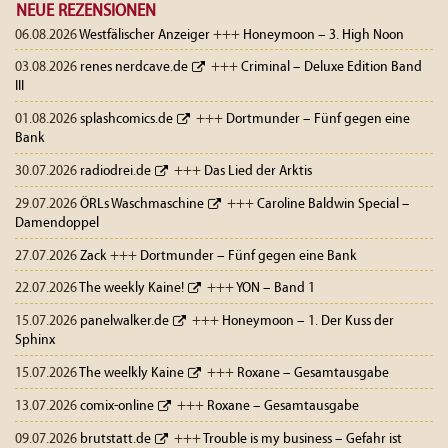
NEUE REZENSIONEN
06.08.2026
Westfälischer Anzeiger
+++
Honeymoon – 3. High Noon
03.08.2026
renes nerdcave.de
+++
Criminal – Deluxe Edition Band
III
01.08.2026
splashcomics.de
+++
Dortmunder – Fünf gegen eine
Bank
30.07.2026
radiodrei.de
+++
Das Lied der Arktis
29.07.2026
ÖRLs Waschmaschine
+++
Caroline Baldwin Special –
Damendoppel
27.07.2026
Zack
+++
Dortmunder – Fünf gegen eine Bank
22.07.2026
The weekly Kaine!
+++
YON – Band 1
15.07.2026
panelwalker.de
+++
Honeymoon – 1. Der Kuss der
Sphinx
15.07.2026
The weelkly Kaine
+++
Roxane – Gesamtausgabe
13.07.2026
comix-online
+++
Roxane – Gesamtausgabe
09.07.2026
brutstatt.de
+++
Trouble is my business – Gefahr ist