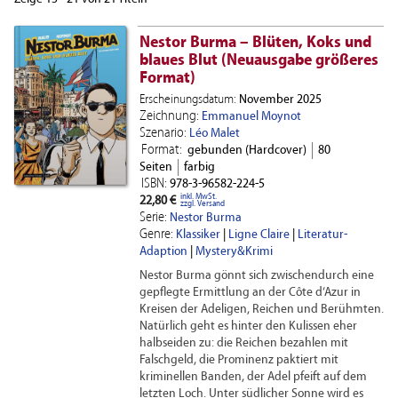
Nestor Burma – Blüten, Koks und
blaues Blut (Neuausgabe größeres
Format)
Erscheinungsdatum:
November 2025
Zeichnung:
Emmanuel Moynot
Szenario:
Léo Malet
Format:
gebunden (Hardcover)
80
Seiten
farbig
ISBN:
978-3-96582-224-5
inkl. MwSt.
22,80 €
zzgl. Versand
Serie:
Nestor Burma
Genre:
Klassiker
|
Ligne Claire
|
Literatur-
Adaption
|
Mystery&Krimi
Nestor Burma gönnt sich zwischendurch eine
gepflegte Ermittlung an der Côte d‘Azur in
Kreisen der Adeligen, Reichen und Berühmten.
Natürlich geht es hinter den Kulissen eher
halbseiden zu: die Reichen bezahlen mit
Falschgeld, die Prominenz paktiert mit
kriminellen Banden, der Adel pfeift auf dem
letzten Loch. Unter südlicher Sonne wird es