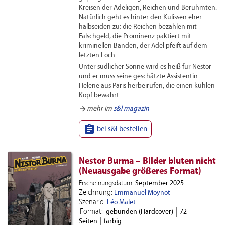
Kreisen der Adeligen, Reichen und Berühmten.
Natürlich geht es hinter den Kulissen eher
halbseiden zu: die Reichen bezahlen mit
Falschgeld, die Prominenz paktiert mit
kriminellen Banden, der Adel pfeift auf dem
letzten Loch.
Unter südlicher Sonne wird es heiß für Nestor
und er muss seine geschätzte Assistentin
Helene aus Paris herbeirufen, die einen kühlen
Kopf bewahrt.
arrow_forward
mehr im
s&l magazin

bei s&l bestellen
Nestor Burma – Bilder bluten nicht
(Neuausgabe größeres Format)
Erscheinungsdatum:
September 2025
Zeichnung:
Emmanuel Moynot
Szenario:
Léo Malet
Format:
gebunden (Hardcover)
72
Seiten
farbig