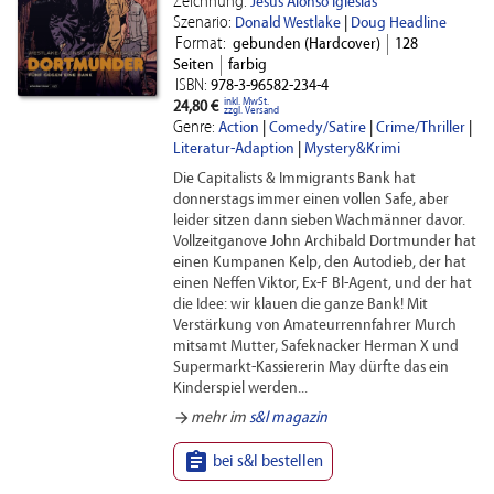
Zeichnung:
Jesús Alonso Iglesias
Szenario:
Donald Westlake
|
Doug Headline
Format:
gebunden (Hardcover)
128
Seiten
farbig
ISBN:
978-3-96582-234-4
inkl. MwSt.
24,80 €
zzgl. Versand
Genre:
Action
|
Comedy/Satire
|
Crime/Thriller
|
Literatur-Adaption
|
Mystery&Krimi
Die Capitalists & Immigrants Bank hat
donnerstags immer einen vollen Safe, aber
leider sitzen dann sieben Wachmänner davor.
Vollzeitganove John Archibald Dortmunder hat
einen Kumpanen Kelp, den Autodieb, der hat
einen Neffen Viktor, Ex-F Bl-Agent, und der hat
die Idee: wir klauen die ganze Bank! Mit
Verstärkung von Amateurrennfahrer Murch
mitsamt Mutter, Safeknacker Herman X und
Supermarkt-Kassiererin May dürfte das ein
Kinderspiel werden...
arrow_forward
mehr im
s&l magazin

bei s&l bestellen