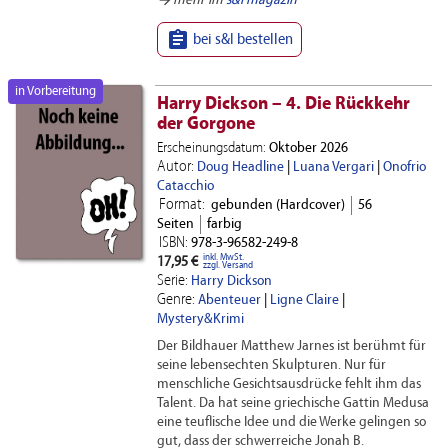
mehr im
s&l magazin

bei s&l bestellen
in Vorbereitung
Harry Dickson – 4. Die Rückkehr
der Gorgone
Erscheinungsdatum:
Oktober 2026
Autor:
Doug Headline
|
Luana Vergari
|
Onofrio
Catacchio
Format:
gebunden (Hardcover)
56
Seiten
farbig
ISBN:
978-3-96582-249-8
inkl. MwSt.
17,95 €
zzgl. Versand
Serie:
Harry Dickson
Genre:
Abenteuer
|
Ligne Claire
|
Mystery&Krimi
Der Bildhauer Matthew Jarnes ist berühmt für
seine lebensechten Skulpturen. Nur für
menschliche Gesichtsausdrücke fehlt ihm das
Talent. Da hat seine griechische Gattin Medusa
eine teuflische Idee und die Werke gelingen so
gut, dass der schwerreiche Jonah B.