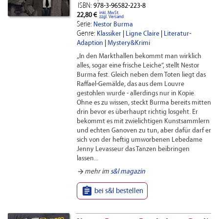
ISBN:
978-3-96582-223-8
inkl. MwSt.
22,80 €
zzgl. Versand
Serie:
Nestor Burma
Genre:
Klassiker
|
Ligne Claire
|
Literatur-
Adaption
|
Mystery&Krimi
„In den Markthallen bekommt man wirklich
alles, sogar eine frische Leiche“, stellt Nestor
Burma fest. Gleich neben dem Toten liegt das
Raffael-Gemälde, das aus dem Louvre
gestohlen wurde - allerdings nur in Kopie.
Ohne es zu wissen, steckt Burma bereits mitten
drin bevor es überhaupt richtig losgeht. Er
bekommt es mit zwielichtigen Kunstsammlern
und echten Ganoven zu tun, aber dafür darf er
sich von der heftig umworbenen Lebedame
Jenny Levasseur das Tanzen beibringen
lassen...
arrow_forward
mehr im
s&l magazin

bei s&l bestellen