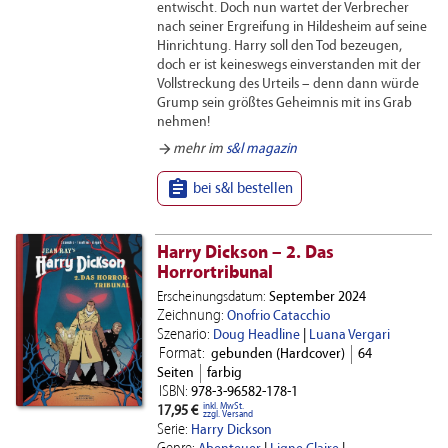
entwischt. Doch nun wartet der Verbrecher
nach seiner Ergreifung in Hildesheim auf seine
Hinrichtung. Harry soll den Tod bezeugen,
doch er ist keineswegs einverstanden mit der
Vollstreckung des Urteils – denn dann würde
Grump sein größtes Geheimnis mit ins Grab
nehmen!
arrow_forward
mehr im
s&l magazin

bei s&l bestellen
Harry Dickson – 2. Das
Horrortribunal
Erscheinungsdatum:
September 2024
Zeichnung:
Onofrio Catacchio
Szenario:
Doug Headline
|
Luana Vergari
Format:
gebunden (Hardcover)
64
Seiten
farbig
ISBN:
978-3-96582-178-1
inkl. MwSt.
17,95 €
zzgl. Versand
Serie:
Harry Dickson