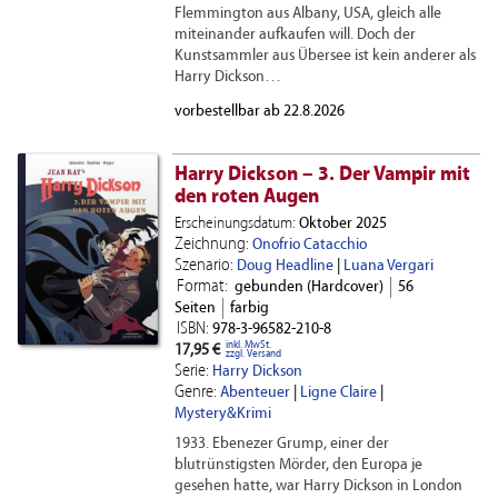
Flemmington aus Albany, USA, gleich alle
miteinander aufkaufen will. Doch der
Kunstsammler aus Übersee ist kein anderer als
Harry Dickson…
vorbestellbar ab 22.8.2026
Harry Dickson – 3. Der Vampir mit
den roten Augen
Erscheinungsdatum:
Oktober 2025
Zeichnung:
Onofrio Catacchio
Szenario:
Doug Headline
|
Luana Vergari
Format:
gebunden (Hardcover)
56
Seiten
farbig
ISBN:
978-3-96582-210-8
inkl. MwSt.
17,95 €
zzgl. Versand
Serie:
Harry Dickson
Genre:
Abenteuer
|
Ligne Claire
|
Mystery&Krimi
1933. Ebenezer Grump, einer der
blutrünstigsten Mörder, den Europa je
gesehen hatte, war Harry Dickson in London