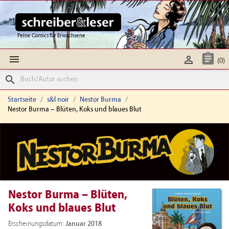
Feine Comics für Erwachsene



(0)
search
Startseite
s&l noir
Nestor Burma
Nestor Burma – Blüten, Koks und blaues Blut
Nestor Burma – Blüten,
Koks und blaues Blut
Erscheinungsdatum:
Januar 2018