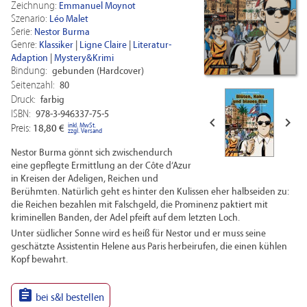
Zeichnung:
Emmanuel Moynot
Szenario:
Léo Malet
Serie:
Nestor Burma
Genre:
Klassiker
|
Ligne Claire
|
Literatur-
Adaption
|
Mystery&Krimi
Bindung:
gebunden (Hardcover)
Seitenzahl:
80
Druck:
farbig
ISBN:
978-3-946337-75-5


inkl. MwSt.
Preis:
18,80 €
zzgl. Versand
Nestor Burma gönnt sich zwischendurch
eine gepflegte Ermittlung an der Côte d‘Azur
in Kreisen der Adeligen, Reichen und
Berühmten. Natürlich geht es hinter den Kulissen eher halbseiden zu:
die Reichen bezahlen mit Falschgeld, die Prominenz paktiert mit
kriminellen Banden, der Adel pfeift auf dem letzten Loch.
Unter südlicher Sonne wird es heiß für Nestor und er muss seine
geschätzte Assistentin Helene aus Paris herbeirufen, die einen kühlen
Kopf bewahrt.

bei s&l bestellen