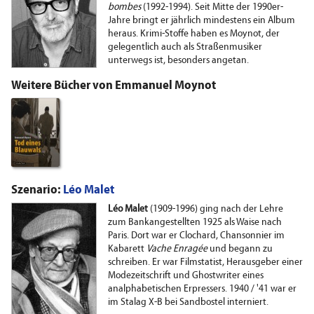
bombes
(1992-1994). Seit Mitte der 1990er-
Jahre bringt er jährlich mindestens ein Album
heraus. Krimi-Stoffe haben es Moynot, der
gelegentlich auch als Straßenmusiker
unterwegs ist, besonders angetan.
Weitere Bücher von Emmanuel Moynot
Szenario:
Léo Malet
Léo Malet
(1909-1996) ging nach der Lehre
zum Bankangestellten 1925 als Waise nach
Paris. Dort war er Clochard, Chansonnier im
Kabarett
Vache Enragée
und begann zu
schreiben. Er war Filmstatist, Herausgeber einer
Modezeitschrift und Ghostwriter eines
analphabetischen Erpressers. 1940 / '41 war er
im Stalag X-B bei Sandbostel interniert.