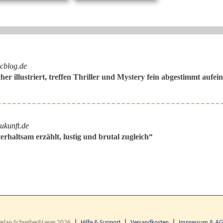
cblog.de
er illustriert, treffen Thriller und Mystery fein abgestimmt aufei
ukunft.de
rhaltsam erzählt, lustig und brutal zugleich
”
erlag Schreiber&Leser 2026
Hilfe & Support
Versandkosten
Impressum & A