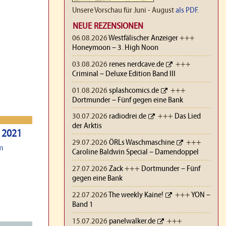
Unsere Vorschau für Juni - August
als PDF
.
NEUE REZENSIONEN
06.08.2026
Westfälischer Anzeiger
+++
Honeymoon – 3. High Noon
03.08.2026
renes nerdcave.de
+++
Criminal – Deluxe Edition Band III
01.08.2026
splashcomics.de
+++
Dortmunder – Fünf gegen eine Bank
30.07.2026
radiodrei.de
+++
Das Lied
der Arktis
r 2021
29.07.2026
ÖRLs Waschmaschine
+++
m
Caroline Baldwin Special – Damendoppel
27.07.2026
Zack
+++
Dortmunder – Fünf
gegen eine Bank
22.07.2026
The weekly Kaine!
+++
YON –
Band 1
15.07.2026
panelwalker.de
+++