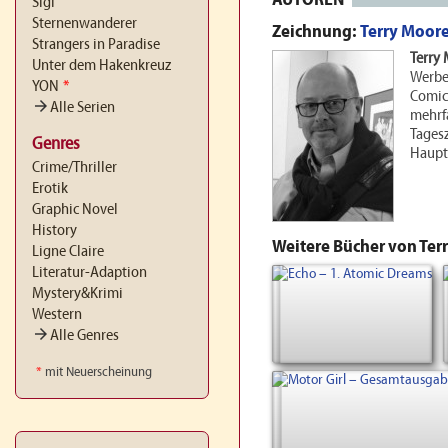
AUTOREN
Sigi
Sternenwanderer
Zeichnung:
Terry Moor
Strangers in Paradise
Terry
Unter dem Hakenkreuz
Werbea
YON
*
Comic
arrow_forward
Alle Serien
mehrfa
Tagesz
Genres
Haupt
Crime/Thriller
Erotik
Graphic Novel
History
Weitere Bücher von Ter
Ligne Claire
Literatur-Adaption
Mystery&Krimi
Western
arrow_forward
Alle Genres
*
mit Neuerscheinung