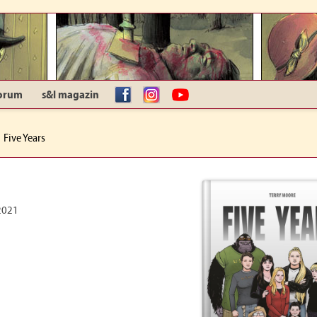
orum
s&l magazin
facebook
Instagram
YouTube
Five Years
2021