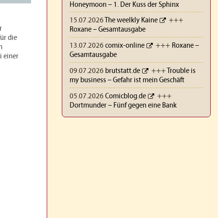
Honeymoon – 1. Der Kuss der Sphinx
15.07.2026
The weelkly Kaine
+++
r
Roxane – Gesamtausgabe
ür die
13.07.2026
comix-online
+++
Roxane –
m
Gesamtausgabe
i einer
09.07.2026
brutstatt.de
+++
Trouble is
my business – Gefahr ist mein Geschäft
05.07.2026
Comicblog.de
+++
Dortmunder – Fünf gegen eine Bank