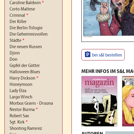
Caroline Baldwin
*
Corto Maltese
Criminal
*
Der Killer
Die Berlin-Trilogie
Die Geheimnisvollen
Städte
*
Die neuen Russen

Djinn
bei s&l bestellen
Don
Gipfel der Götter
MEHR INFOS IM S&L M
Halloween Blues
Harry Dickson
*
Honeymoon
Lady Elza
Largo Winch
Morbus Gravis - Druuna
Nestor Burma
*
Robert Sax
Sgt. Kirk
*
Shooting Ramirez