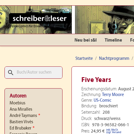
Feine Comics für Erwachsene
Neu bei s&l
Timeline
F
Startseite
Nachtprogramm
search
Five Years
Erscheinungsdatum:
August 
Zeichnung:
Terry Moore
Autoren
Genre:
US-Comic
Moebius
Bindung:
broschiert
Ana Miralles
Seitenzahl:
208
André Taymans
*
Druck:
schwarz/weiss
Bastien Vivès
ISBN:
978-3-96582-066-1
Ed Brubaker
*
inkl. MwSt.
Preis:
24,95 €
zzgl. Versand