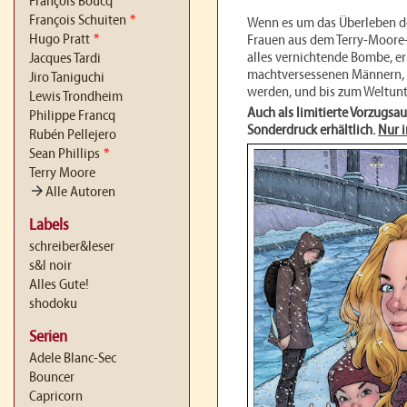
François Boucq
François Schuiten
*
Wenn es um das Überleben de
Hugo Pratt
*
Frauen aus dem Terry-Moor
alles vernichtende Bombe, e
Jacques Tardi
machtversessenen Männern, 
Jiro Taniguchi
werden, und bis zum Weltunte
Lewis Trondheim
Auch als limitierte Vorzugsa
Philippe Francq
Sonderdruck erhältlich.
Nur 
Rubén Pellejero
Sean Phillips
*
Terry Moore
arrow_forward
Alle Autoren
Labels
schreiber&leser
s&l noir
Alles Gute!
shodoku
Serien
Adele Blanc-Sec
Bouncer
Capricorn