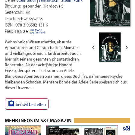
Genre:
Abenteuer
|
Fantastisch
|
Steam Punk
Bindung:
gebunden (Hardcover)
Seitenzahl:
64
Druck:
schwarz/weiss
ISBN:
978-3-96582-131-6
inkl. MwSt.
Preis:
19,80 €
zzgl. Versand
Wahnsinnige Wissenschaftler, absurde


Apparaturen und Gerätschaften, Monster
und vielfältiges Grauen: Tardi arbeitet auch
hier mit seinem gesamten phantastischen
Repertoire. Als der achtjährige Honoré
Fiasko, der spätere Illustrator von Adele
Blanc-Secs Abenteuerromanen, dieses Buch las, nahm seine Psyche
bleibenden Schaden. Mehrere Bände der Adele-Serie speisen sich aus
dieser Urszene...

bei s&l bestellen
MEHR INFOS IM S&L MAGAZIN
s&l