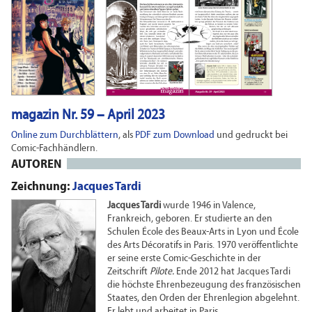
magazin Nr. 59 – April 2023
Online zum Durchblättern
, als
PDF zum Download
und gedruckt bei
Comic-Fachhändlern.
AUTOREN
Zeichnung:
Jacques Tardi
Jacques Tardi
wurde 1946 in Valence,
Frankreich, geboren. Er studierte an den
Schulen École des Beaux-Arts in Lyon und École
des Arts Décoratifs in Paris. 1970 veröffentlichte
er seine erste Comic-Geschichte in der
Zeitschrift
Pilote.
Ende 2012 hat Jacques Tardi
die höchste Ehrenbezeugung des französischen
Staates, den Orden der Ehrenlegion abgelehnt.
Er lebt und arbeitet in Paris.