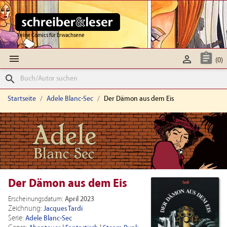
Feine Comics für Erwachsene



(0)
search
Startseite
Adele Blanc-Sec
Der Dämon aus dem Eis
Der Dämon aus dem Eis
Erscheinungsdatum:
April 2023
Zeichnung:
Jacques Tardi
Serie:
Adele Blanc-Sec