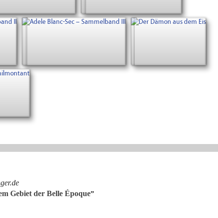
ger.de
em Gebiet der Belle Époque
”