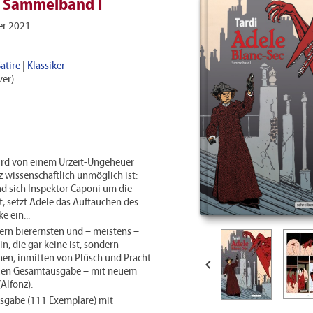
– Sammelband I
r 2021
atire
|
Klassiker
er)
ird von einem Urzeit-Ungeheuer
 wissenschaftlich unmöglich ist:
d sich Inspektor Caponi um die
, setzt Adele das Auftauchen des
e ein...
gern bierernsten und – meistens –
n, die gar keine ist, sondern
en, inmitten von Plüsch und Pracht

neuen Gesamtausgabe – mit neuem
Alfonz).
usgabe (111 Exemplare) mit