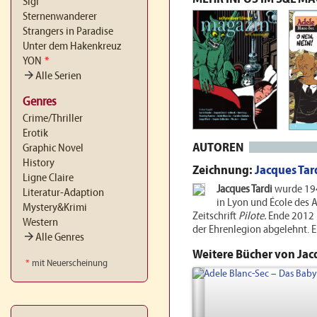
Sigi
Sternenwanderer
Strangers in Paradise
Unter dem Hakenkreuz
YON
*
arrow_forward
Alle Serien
Genres
Crime/Thriller
Erotik
AUTOREN
Graphic Novel
History
Zeichnung:
Jacques Tar
Ligne Claire
Jacques Tardi
wurde 194
Literatur-Adaption
in Lyon und École des A
Mystery&Krimi
Zeitschrift
Pilote.
Ende 2012 h
Western
der Ehrenlegion abgelehnt. Er
arrow_forward
Alle Genres
Weitere Bücher von Jac
*
mit Neuerscheinung