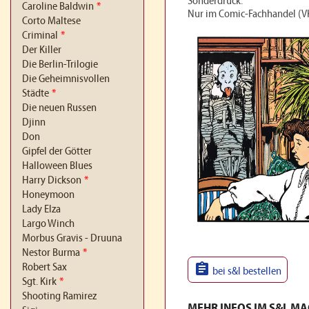
Sonderdruck.
Caroline Baldwin
*
Nur im Comic-Fachhandel (VK
Corto Maltese
Criminal
*
Der Killer
Die Berlin-Trilogie
Die Geheimnisvollen
Städte
*
Die neuen Russen
Djinn
Don
Gipfel der Götter
Halloween Blues
Harry Dickson
*
Honeymoon
Lady Elza
Largo Winch
Morbus Gravis - Druuna
Nestor Burma
*

Robert Sax
bei s&l bestellen
Sgt. Kirk
*
Shooting Ramirez
MEHR INFOS IM S&L M