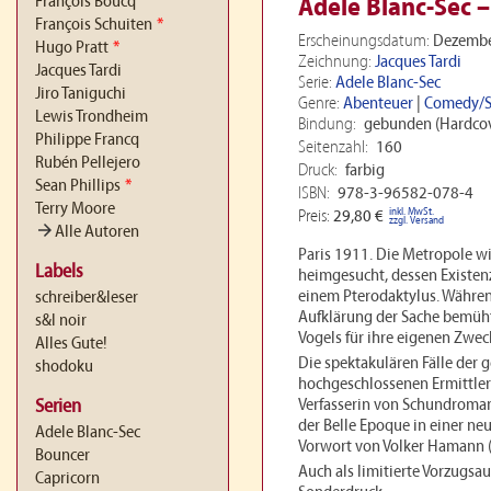
François Boucq
Adele Blanc-Sec 
François Schuiten
*
Erscheinungsdatum:
Dezembe
Hugo Pratt
*
Zeichnung:
Jacques Tardi
Jacques Tardi
Serie:
Adele Blanc-Sec
Jiro Taniguchi
Genre:
Abenteuer
|
Comedy/S
Lewis Trondheim
Bindung:
gebunden (Hardcov
Philippe Francq
Seitenzahl:
160
Rubén Pellejero
Druck:
farbig
Sean Phillips
*
ISBN:
978-3-96582-078-4
Terry Moore
inkl. MwSt.
Preis:
29,80 €
zzgl. Versand
arrow_forward
Alle Autoren
Paris 1911. Die Metropole w
Labels
heimgesucht, dessen Existenz
einem Pterodaktylus. Währen
schreiber&leser
Aufklärung der Sache bemüht
s&l noir
Vogels für ihre eigenen Zweck
Alles Gute!
Die spektakulären Fälle der 
shodoku
hochgeschlossenen Ermittleri
Verfasserin von Schundroman
Serien
der Belle Epoque in einer 
Adele Blanc-Sec
Vorwort von Volker Hamann (
Bouncer
Auch als limitierte Vorzugsa
Capricorn