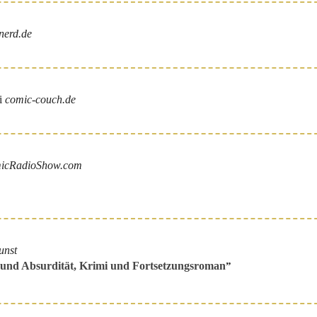
nerd.de
i
comic-couch.de
icRadioShow.com
unst
und Absurdität, Krimi und Fortsetzungsroman
”