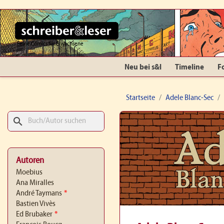
Feine Comics für Erwachsene
Neu bei s&l
Timeline
F
Startseite
Adele Blanc-Sec
search
Autoren
Moebius
Ana Miralles
André Taymans
*
Bastien Vivès
Ed Brubaker
*