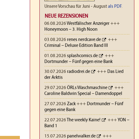
Unsere Vorschau für Juni - August
als PDF
.
NEUE REZENSIONEN
06.08.2026
Westfälischer Anzeiger
+++
Honeymoon – 3. High Noon
03.08.2026
renes nerdcave.de
+++
Criminal – Deluxe Edition Band III
01.08.2026
splashcomics.de
+++
Dortmunder – Fünf gegen eine Bank
30.07.2026
radiodrei.de
+++
Das Lied
der Arktis
29.07.2026
ÖRLs Waschmaschine
+++
Caroline Baldwin Special – Damendoppel
27.07.2026
Zack
+++
Dortmunder – Fünf
gegen eine Bank
22.07.2026
The weekly Kaine!
+++
YON –
Band 1
15.07.2026
panelwalker.de
+++