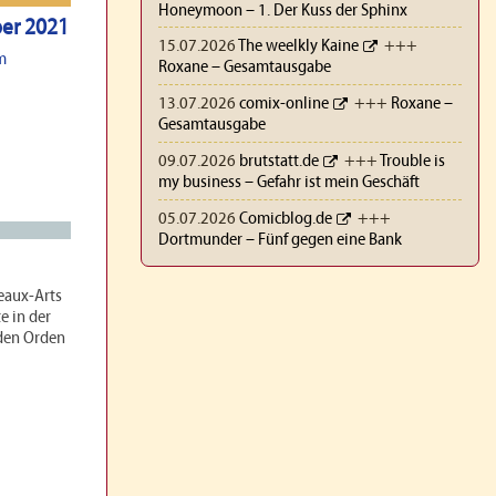
Honeymoon – 1. Der Kuss der Sphinx
ber 2021
15.07.2026
The weelkly Kaine
+++
m
Roxane – Gesamtausgabe
13.07.2026
comix-online
+++
Roxane –
Gesamtausgabe
09.07.2026
brutstatt.de
+++
Trouble is
my business – Gefahr ist mein Geschäft
05.07.2026
Comicblog.de
+++
Dortmunder – Fünf gegen eine Bank
Beaux-Arts
e in der
 den Orden