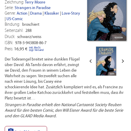
Zeichnung:
Terry Moore
Serie:
Strangers in Paradise
Genre:
Action
|
Drama
|
Klassiker
|
Love-Story
|
US-Comic
Bindung:
broschiert
Seitenzahl:
288
Druck:
schwarz/weiss
ISBN:
978-3-943808-86-7
inkl. MwSt.
Preis:
16,95 €
zzgl. Versand
Der Todesengel breitet seine dunklen Flügel


über David. Als Tambi davon erfährt, zwingt
sie David, den Frauen in seinem Leben die
Wahrheit zu sagen. Verzweifelt suchen alle
nach einer Lösung, bis Casey eine
schockierende Idee hat. Zusätzlich kompliziert wird es, als Francine zu
ihrer großen Liebe Katchoo zurückkehrt und feststellen muss, dass ihr
Platz besetzt ist…
Strangers in Paradise erhielt den National Cartoonist Society Reuben
Award für den besten Comic, den Will Eisner Award für die beste Serie
und den GLAAD Media Award.