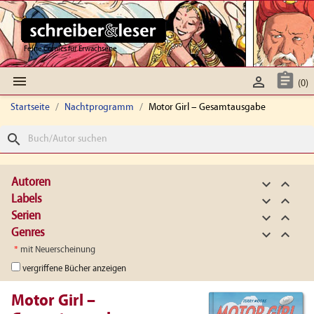
Feine Comics für Erwachsene



(0)
Startseite
Nachtprogramm
Motor Girl – Gesamtausgabe
search
Autoren


Labels


Serien


Genres


*
mit Neuerscheinung
vergriffene Bücher anzeigen
Motor Girl –