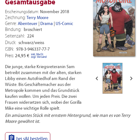
Gesamtausgabe
Erscheinungsdatum:
November 2018
Zeichnung:
Terry Moore
Genre:
Abenteuer
|
Drama
|
US-Comic
Bindung:
broschiert
Seitenzahl:
224
Druck:
schwarz/weiss
ISBN:
978-3-946337-77-7
inkl. MwSt.
Preis:
24,95 €
zzgl. Versand
Die junge, starke Kriegsveteranin Sam
betreibt zusammen mit der alten, starken


Libby einen Autofriedhof am Rand der
Wüste. Bis Geschäftemacher aus der
Metropole kommen und das Grundstück
kaufen wollen. Um jeden Preis. Die zwei
Frauen widersetzen sich, wobei der Gorilla
Mike eine wichtige Rolle spielt.
Ein amüsantes Stück mit ernstem Hintergrund, wie man es von Terry
Moore gewöhnt ist.

bei s&l bestellen