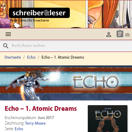
Feine Comics für Erwachsene



(0)
search
Startseite
Echo
Echo – 1. Atomic Dreams
Echo – 1. Atomic Dreams
Erscheinungsdatum:
Juni 2017
Zeichnung:
Terry Moore
Serie:
Echo