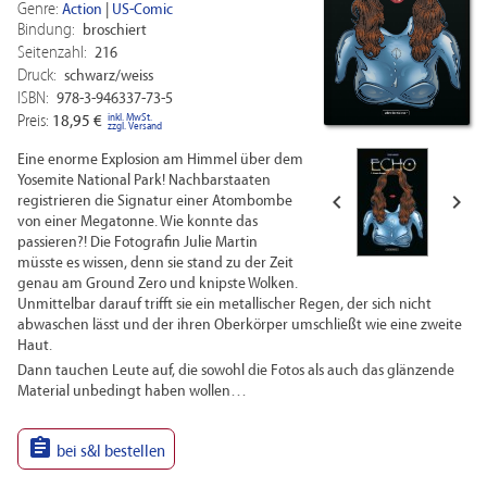
Genre:
Action
|
US-Comic
Bindung:
broschiert
Seitenzahl:
216
Druck:
schwarz/weiss
ISBN:
978-3-946337-73-5
inkl. MwSt.
Preis:
18,95 €
zzgl. Versand
Eine enorme Explosion am Himmel über dem
Yosemite National Park! Nachbarstaaten


registrieren die Signatur einer Atombombe
von einer Megatonne. Wie konnte das
passieren?! Die Fotografin Julie Martin
müsste es wissen, denn sie stand zu der Zeit
genau am Ground Zero und knipste Wolken.
Unmittelbar darauf trifft sie ein metallischer Regen, der sich nicht
abwaschen lässt und der ihren Oberkörper umschließt wie eine zweite
Haut.
Dann tauchen Leute auf, die sowohl die Fotos als auch das glänzende
Material unbedingt haben wollen…

bei s&l bestellen