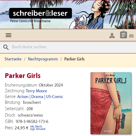
Feine Comics für Erwachsene



(0)
search
Startseite
Nachtprogramm
Parker Girls
Parker Girls
Erscheinungsdatum:
Oktober 2024
Zeichnung:
Terry Moore
Genre:
Action
|
Drama
|
US-Comic
Bindung:
broschiert
Seitenzahl:
208
Druck:
schwarz/weiss
ISBN:
978-3-96582-173-6
inkl. MwSt.
Preis:
24,95 €
zzgl. Versand