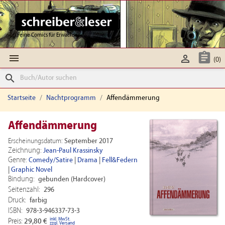
Feine Comics für Erwachsene



(0)
search
Startseite
Nachtprogramm
Affendämmerung
Affendämmerung
Erscheinungsdatum:
September 2017
Zeichnung:
Jean-Paul Krassinsky
Genre:
Comedy/Satire
|
Drama
|
Fell&Federn
|
Graphic Novel
Bindung:
gebunden (Hardcover)
Seitenzahl:
296
Druck:
farbig
ISBN:
978-3-946337-73-3
inkl. MwSt.
Preis:
29,80 €
zzgl. Versand