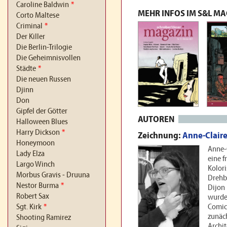
Caroline Baldwin
*
MEHR INFOS IM S&L M
Corto Maltese
Criminal
*
Der Killer
Die Berlin-Trilogie
Die Geheimnisvollen
Städte
*
Die neuen Russen
Djinn
Don
Gipfel der Götter
AUTOREN
Halloween Blues
Harry Dickson
*
Zeichnung:
Anne-Claire
Honeymoon
Anne-C
Lady Elza
eine f
Largo Winch
Kolori
Morbus Gravis - Druuna
Drehb
Nestor Burma
*
Dijon
Robert Sax
wurde.
Sgt. Kirk
*
Comics
zunäch
Shooting Ramirez
Archit