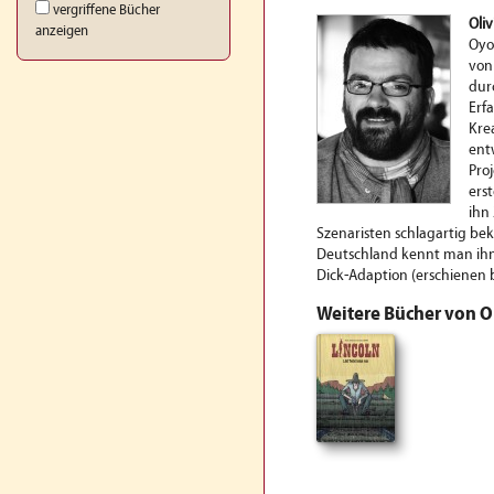
vergriffene Bücher
Oliv
anzeigen
Oyo
von
dur
Erf
Kre
ent
Pro
ers
ihn 
Szenaristen schlagartig be
Deutschland kennt man ihn 
Dick-Adaption (erschienen be
Weitere Bücher von O