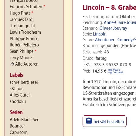
François Boucq
Lincoln – 8. Gra
François Schuiten
*
Hugo Pratt
*
Erscheinungsdatum:
Oktober
Jacques Tardi
Zeichnung:
Anne-Claire Jouv
Jiro Taniguchi
Szenario:
Olivier Jouvray
Lewis Trondheim
Serie:
Lincoln
Philippe Francq
Genre:
Abenteuer
|
Comedy/S
Rubén Pellejero
Bindung:
gebunden (Hardcov
Sean Phillips
*
Seitenzahl:
48
Terry Moore
Druck:
farbig
arrow_forward
Alle Autoren
ISBN:
978-3-96582-070-8
inkl. MwSt.
Preis:
14,95 €
zzgl. Versand
Labels
Juni 1917. Lincoln, der mürri
schreiber&leser
Revolutionär und Ex-Schnaps
s&l noir
US-Streitkräften eingezogen.
Alles Gute!
Amerika beschließt einzugrei
shodoku
Frankreich im Schützengraben
Serien

Adele Blanc-Sec
bei s&l bestellen
Bouncer
Capricorn