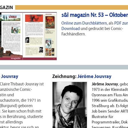
AGAZIN
s&l magazin Nr. 53 – Oktobe
Online zum Durchblättern
, als
PDF zu
Download
und gedruckt bei Comic-
Fachhändlern.
 Jouvray
Zeichnung:
Jérôme Jouvray
laire Thibaut-Jouvray ist
Jérôme Jouvray
, geb
ranzösische Comic-
1973 in der Kleinstadt
stin und
Oyonnax am Fluss Ain,
uchautorin, die 1971 in
1996 sein Grafikstudi
 (Burgund) geboren
Straßburg ab. Es folgt
 Sie kam schon früh mit
Job beim Sender ARTE
 in Berührung, studierte
Illustrator für
st allerdings
Programmtrailer, Dok
ektur, bevor sie sich an
Sequenzen, Kurzfilme.