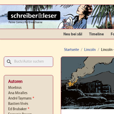
Feine Comics für Erwachsene
Neu bei s&l
Timeline
F
Startseite
Lincoln
Lincoln 
search
Autoren
Moebius
Ana Miralles
André Taymans
*
Bastien Vivès
Ed Brubaker
*