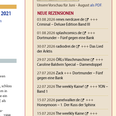
Unsere Vorschau für Juni - August
als PDF
.
r 2021
NEUE REZENSIONEN
03.08.2026
renes nerdcave.de
+++
m
Criminal – Deluxe Edition Band III
01.08.2026
splashcomics.de
+++
Dortmunder – Fünf gegen eine Bank
30.07.2026
radiodrei.de
+++
Das Lied
der Arktis
29.07.2026
ÖRLs Waschmaschine
+++
Caroline Baldwin Special – Damendoppel
27.07.2026
Zack
+++
Dortmunder – Fünf
oren
gegen eine Bank
 schloss
22.07.2026
The weekly Kaine!
+++
YON –
um in
Band 1
e ein
15.07.2026
panelwalker.de
+++
 als
Honeymoon – 1. Der Kuss der Sphinx
u-
15.07.2026
The weelkly Kaine
+++
.. 1998