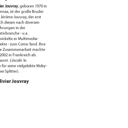
ier Jouvray
, geboren 1970 in
nnax, ist der große Bruder
 Jérôme Jouvray, der erst
ch diesen nach diversen
ahrungen in der
ativbranche - u.a.
wickelte er Multimedia-
jekte - zum Comic fand. Ihre
te Zusammenarbeit machte
2002 in Frankreich als
kannt:
Lincoln
. In
für seine vielgelobte Moby-
i Splitter).
livier Jouvray