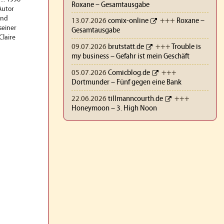
Roxane – Gesamtausgabe
Autor
und
13.07.2026
comix-online
+++
Roxane –
seiner
Gesamtausgabe
Claire
09.07.2026
brutstatt.de
+++
Trouble is
my business – Gefahr ist mein Geschäft
05.07.2026
Comicblog.de
+++
Dortmunder – Fünf gegen eine Bank
22.06.2026
tillmanncourth.de
+++
Honeymoon – 3. High Noon