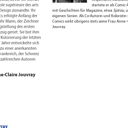
ole supérieure des arts
startete er als Comic-
Design zuwandte. Ihr
mit Geschichten für Magazine, etwa
Spirou
, 
cs erfolgte Anfang der
eigenen Serien. Als Co-Autorin und Koloristin 
s ihr Mann, der Zeichner
Comics wirkt übrigens stets seine Frau Anne- 
gstellung des ersten
Jouvray.
zug geriet. Sie bot ihm
r Kolorierung der letzten
r Jahre entwickelte sich
 zu einer anerkannten
 Frankreich, der Schweiz
t zahlreichen Autoren
e-Claire Jouvray
vray