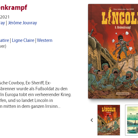
benkrampf
 2021
ray
|
Jérôme Jouvray
atire
|
Ligne Claire
|
Western
er)
sche Cowboy, Ex-Sheriff, Ex-
brenner wurde als Fußsoldat zu den
 In Europa tobt ein verheerender Krieg.
fen, und so landet Lincoln in
 mitten in dem ganzen Irrsinn...
