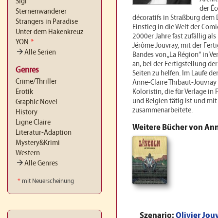
Sigi
der Éc
Sternenwanderer
décoratifs in Straßburg dem 
Strangers in Paradise
Einstieg in die Welt der Comi
Unter dem Hakenkreuz
2000er Jahre fast zufällig al
YON
*
Jérôme Jouvray, mit der Ferti
arrow_forward
Alle Serien
Bandes von „La Région“ in Ver
an, bei der Fertigstellung de
Genres
Seiten zu helfen. Im Laufe de
Crime/Thriller
Anne-Claire Thibaut-Jouvray
Erotik
Koloristin, die für Verlage in
und Belgien tätig ist und mi
Graphic Novel
zusammenarbeitete.
History
Ligne Claire
Weitere Bücher von Ann
Literatur-Adaption
Mystery&Krimi
Western
arrow_forward
Alle Genres
*
mit Neuerscheinung
Szenario:
Olivier Jou