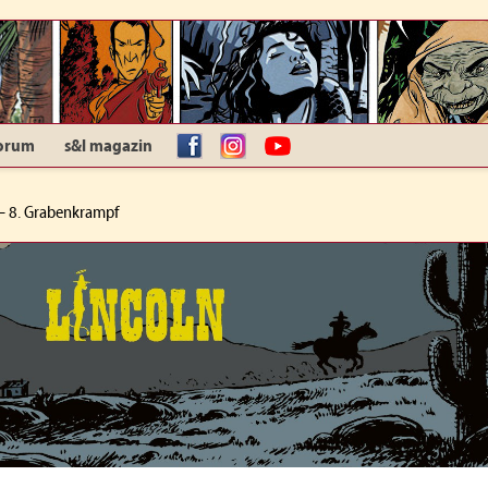
orum
s&l magazin
facebook
Instagram
YouTube
– 8. Grabenkrampf